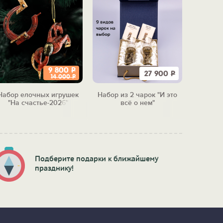
9 800
Р
27 900
Р
14 000
Р
Набор елочных игрушек
Набор из 2 чарок "И это
Набор 
"На счастье-2026"
всё о нем"
"Бол
м
Подберите подарки к ближайшему
празднику!