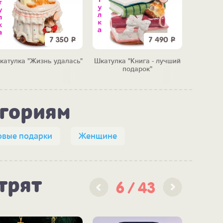
7 350
Р
7 490
Р
катулка "Жизнь удалась"
Шкатулка "Книга - лучший
Шкат
подарок"
м
егориям
овые подарки
Женщине
трят
6
43