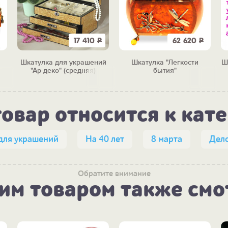
17 410
Р
62 620
Р
Шкатулка для украшений
Шкатулка "Легкости
Ш
"Ар-деко" (средняя)
бытия"
товар относится к кат
для украшений
На 40 лет
8 марта
Дел
Обратите внимание
тим товаром также смо