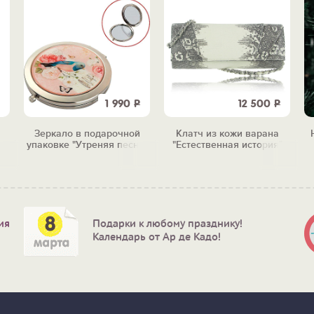
1 990
Р
12 500
Р
Зеркало в подарочной
Клатч из кожи варана
упаковке "Утреняя песня"
"Естественная история"
ия
Подарки к любому празднику!
Календарь от Ар де Кадо!