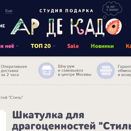
Еще
СТУДИЯ ПОДАРКА
ИЕ
я неё
ТОП 20
Sale
Новинки
К
Шоу-рум
Оперативная
Гаран
и самовывоз
доставка
обмен
в центре Москвы
за 2 часа
и возв
тей "Стиль"
Шкатулка для
драгоценностей "Стил