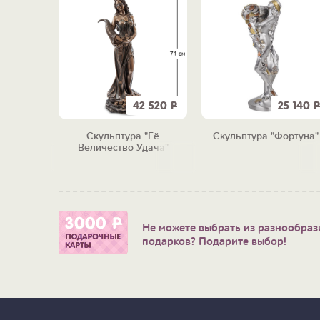
990
Р
42 520
Р
25 140
Р
зящный
Скульптура "Её
Скульптура "Фортуна"
Величество Удача"
Не можете выбрать из разнообраз
подарков? Подарите выбор!