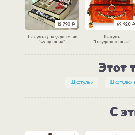
2 900
Р
12 790
Р
69 920
Р
 денег
Шкатулка для украшений
Шкатулка
ейскому"
"Флоренция"
"Государственная"
Этот 
Шкатулки
Шкатулки 
С э