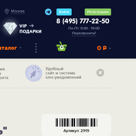
Москва
Войти
Регистрация
8 (495) 777-22-50
VIP
Пн-Пт: 9:00 - 19:00
ПОДАРКИ
Перезвонить?
аталог
0
0
Р
Удобный
тия
сайт и система
а
sms-уведомлений
рата
ь"
Артикул: 2919