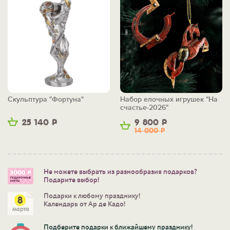
Скульптура "Фортуна"
Набор елочных игрушек "На
счастье-2026"
25 140
Р
9 800
Р
14 000
Р
Не можете выбрать из разнообразия подарков?
Подарите выбор!
Подарки к любому празднику!
Календарь от Ар де Кадо!
Подберите подарки к ближайшему празднику!