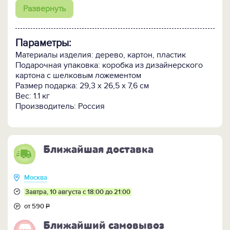
- Деревянная карандашница с гербом Пограничной
Развернуть
службы ФСБ РФ;
- Деревянная визитница с откидной крышкой;
-Подарочная коробка приятного тёмно-синего цвета
Параметры:
со специальным ложементом, декорированным
шёлком.
Материалы изделия: дерево, картон, пластик
Подарочная упаковка: коробка из дизайнерского
Обращаем Ваше внимание, циферблат и оттенок
картона с шелковым ложементом
дерева могут отличаться от представленных!
Размер подарка: 29,3 х 26,5 х 7,6 см
Вес: 1.1 кг
Производитель: Россия
Ближайшая доставка
Москва
Завтра, 10 августа с 18:00 до 21:00
от 590
Р
Ближайший самовывоз