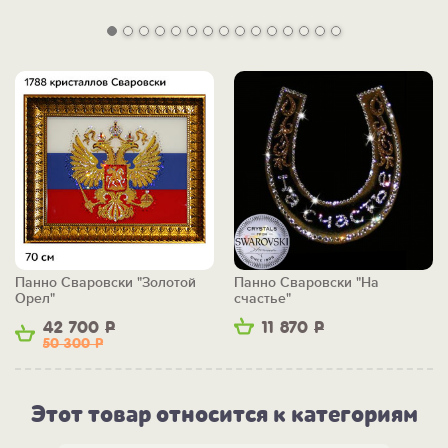
Панно Сваровски "Золотой
Панно Сваровски "На
Орел"
счастье"
42 700
Р
11 870
Р
50 300
Р
Этот товар относится к категориям