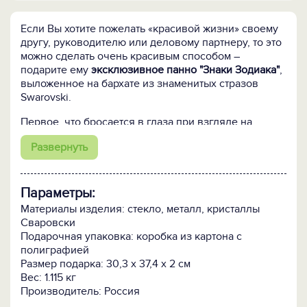
Если Вы хотите пожелать «красивой жизни» своему
другу, руководителю или деловому партнеру, то это
можно сделать очень красивым способом –
подарите ему
эксклюзивное панно "Знаки Зодиака"
,
выложенное на бархате из знаменитых стразов
Swarovski.
Первое, что бросается в глаза при взгляде на
панно, – волшебная игра бликов и солнечных
Развернуть
искорок в гранях кристаллов. Поэтому, вручая
подарок, не забудьте пожелать юбиляру такой же
яркой жизни и такой же блистательной карьеры, как
это эксклюзивное панно.
Параметры:
Материалы изделия: стекло, металл, кристаллы
Мы используем настоящие хрустальные камни. Они
Сваровски
полностью копируют драгоценные камни, а игра
Подарочная упаковка: коробка из картона с
света в них происходит исключительно за счёт
полиграфией
великолепного качества хрусталя Swarovski и его
Размер подарка: 30,3 х 37,4 х 2 см
огранки. На них нет совершенно никакого
Вес: 1.115 кг
металлического отражающего или прозрачного
Производитель: Россия
напыления. Эти хрустальные камни не находятся в