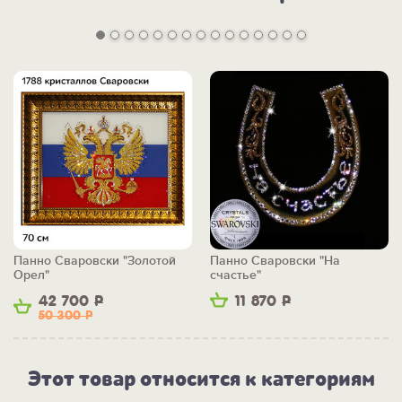
Панно Сваровски "Золотой
Панно Сваровски "На
Орел"
счастье"
42 700
Р
11 870
Р
50 300
Р
Этот товар относится к категориям