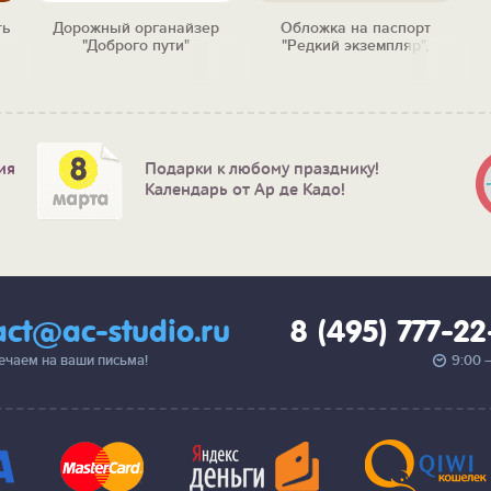
ть
Дорожный органайзер
Обложка на паспорт
"Доброго пути"
"Редкий экземпляр",
кожаная
ия
Подарки к любому празднику!
Календарь от Ар де Кадо!
act@ac-studio.ru
8 (495) 777-2
вечаем на ваши письма!
9:00 