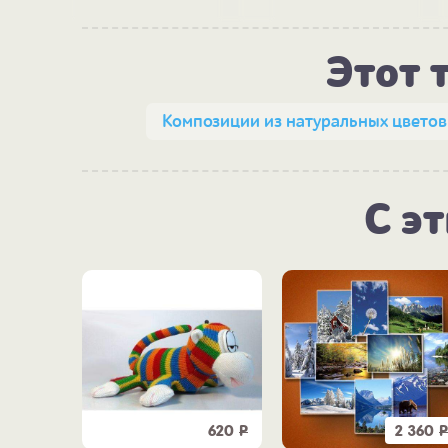
Этот 
Композиции из натуральных цветов
С э
620
Р
2 360
Р