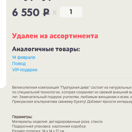
x
6 550
P
Удален из ассортимента
Аналогичные товары:
14 февраля
Повод
VIP-подарки
Великолепная композиция "Пурпурная дива" состоит из натуральных
по специальной технологии, которая сохраняет их свежий внешний в
лет. Замечательный подарок учителям, любимым женщинам и всем, кт
Прекрасная альтернатива свежему букету! Добавит яркости интерьер
Параметры:
Материалы изделия: дегидрированные роза, стекло
Подарочная упаковка: картонная коробка
Размер подарка: 14 х 14 х 17 см