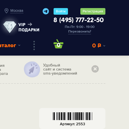
Москва
Войти
Регистрация
8 (495) 777-22-50
VIP
Пн-Пт: 9:00 - 19:00
ПОДАРКИ
Перезвонить?
аталог
0
0
Р
Удобный
тия
сайт и система
а
sms-уведомлений
рата
я
Артикул: 2553