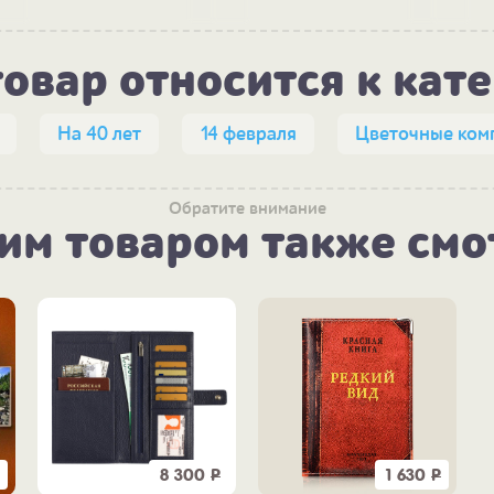
товар относится к кат
На 40 лет
14 февраля
Цветочные ком
Обратите внимание
тим товаром также смо
8 300
Р
1 630
Р