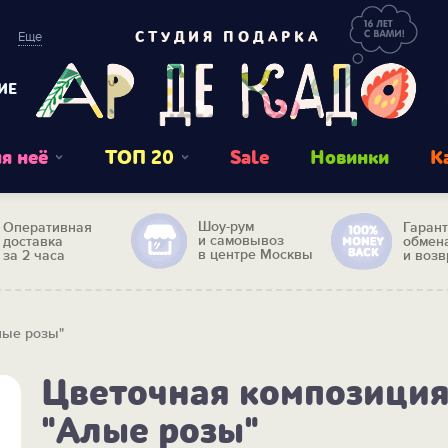
Еще
СТУДИЯ ПОДАРКА
ИЕ
я неё
ТОП 20
Sale
Новинки
К
Шоу-рум
Оперативная
Гаран
и самовывоз
доставка
обмен
в центре Москвы
за 2 часа
и возв
лые розы"
Цветочная композици
"Алые розы"