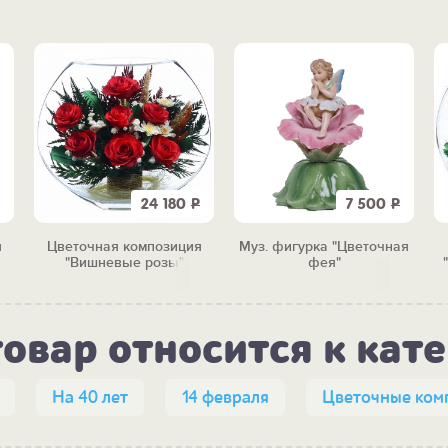
24 180
Р
7 500
Р
я
Цветочная композиция
Муз. фигурка "Цветочная
"Вишневые розы"
фея"
товар относится к кат
На 40 лет
14 февраля
Цветочные ком