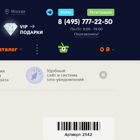
Москва
Войти
Регистрация
8 (495) 777-22-50
VIP
Пн-Пт: 9:00 - 19:00
ПОДАРКИ
Перезвонить?
аталог
0
0
Р
Удобный
тия
сайт и система
а
sms-уведомлений
рата
я
Артикул: 2542