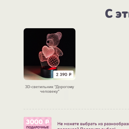
С э
2 390
Р
3D-светильник "Дорогому
человеку"
Не можете выбрать из разнообраз