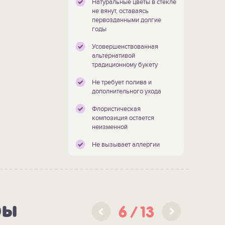
Натуральные цветы в стекле
не вянут, оставаясь
первозданными долгие
годы
Усовершенствованная
альтернативой
традиционному букету
Не требует полива и
дополнительного ухода
Флористическая
композиция остается
неизменной
Не вызывает аллергии
ры
6
13