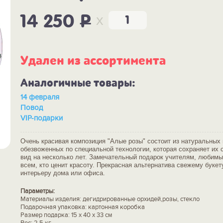
x
14 250
P
Удален из ассортимента
Аналогичные товары:
14 февраля
Повод
VIP-подарки
Очень красивая композиция "Алые розы" состоит из натуральных 
обезвоженных по специальной технологии, которая сохраняет их
вид на несколько лет. Замечательный подарок учителям, любим
всем, кто ценит красоту. Прекрасная альтернатива свежему букет
интерьеру дома или офиса.
Параметры:
Материалы изделия: дегидрированные орхидей,розы, стекло
Подарочная упаковка: картонная коробка
Размер подарка: 15 x 40 x 33 см
Вес: 2.5 кг