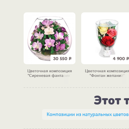
8 290
Р
30 550
Р
4 900
Р
позиция
Цветочная композиция
Цветочная композици
 желтая
"Сиреневая фантазия"
"Фонтан желаний"
"
Этот 
Композиции из натуральных цветов