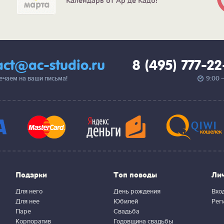
Календарь от Ар де Кадо!
act@ac-studio.ru
8 (495) 777-2
вечаем на ваши письма!
9:00 
Подарки
Топ поводы
Ли
Для него
День рождения
Вхо
Для нее
Юбилей
Рег
Паре
Свадьба
Корпоратив
Годовщина свадьбы