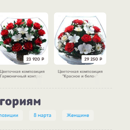
23 920
Р
29 250
Р
Цветочная композиция
Цветочная композиция
Цветоч
"Гармоничный контраст"
"Красное и белое"
"Бе
егориям
позиции
8 марта
Женщине