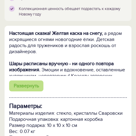
Коллекционная ценность обещает подрастать к каждому
Новому году
Настоящая сказка! Желтая каска на снегу,
а рядом
искрящиеся огнями новогодние ёлки. Детская
радость для тружеников и взрослая роскошь от
дизайнеров.
Шары расписаны вручную - ни одного повтора
изображения.
Эмоции и вдохновение, оставленные
художником, неповторимы! Красоту авторских
сюжетов подчеркивает россыпь хрустальных
Развернуть
кристаллов Сваровски – часть творческого
замысла, придающая картине сказочное
очарование и реалистичную живость.
Параметры:
Кому подарить:
Строителям и архитекторам,
Материалы изделия: стекло, кристаллы Сваровски
спасателям и шахтерам, инженерам и металлургам.
Подарочная упаковка: картонная коробка
И пусть они получили дипломы специалистов,
Размер подарка: 10 х 10 х 10 см
доросли до руководящих должностей, успели уйти
Вес: 0.07 кг