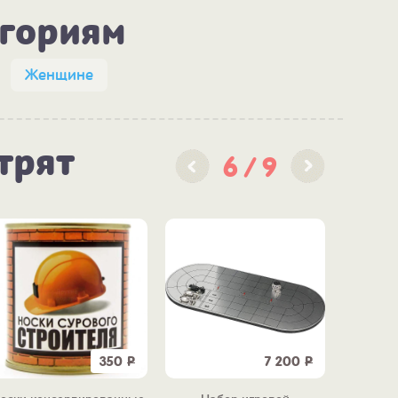
егориям
Женщине
трят
6
9
350
Р
7 200
Р