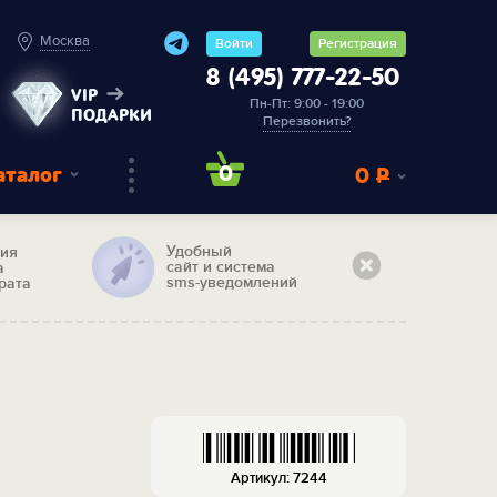
Москва
Войти
Регистрация
8 (495) 777-22-50
VIP
Пн-Пт: 9:00 - 19:00
ПОДАРКИ
Перезвонить?
аталог
0
0
Р
Удобный
тия
сайт и система
а
sms-уведомлений
рата
Артикул: 7244