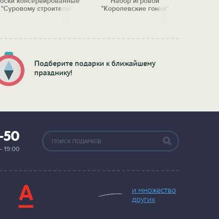
оски консервированные
Набор игровой
Кружка
"Суровому строителю"
"Королевские гонки"
Подберите подарки к ближайшему
празднику!
2-50
— 19:00
и множество
других