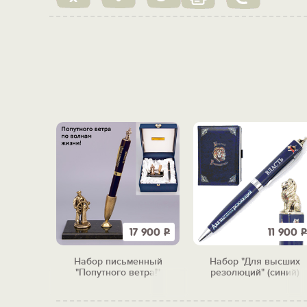
1 550
Р
17 900
Р
11 900
Р
льный
Набор письменный
Набор "Для высших
одход"
"Попутного ветра!"
резолюций" (синий)