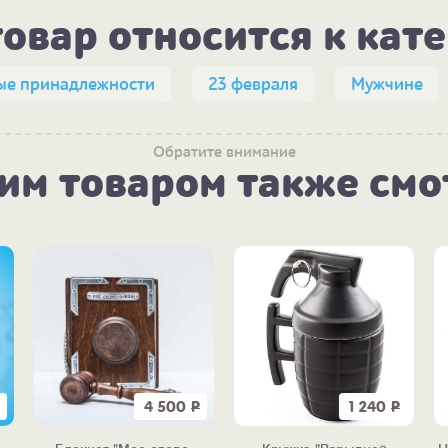
товар относится к кат
ые принадлежности
23 февраля
Мужчине
Обратите внимание
тим товаром также смо
4 500
Р
1 240
Р