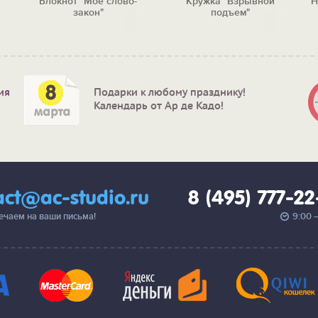
Блокнот "Мое слово-
Кружка "Взрывной
Н
закон"
подъем"
ия
Подарки к любому празднику!
Календарь от Ар де Кадо!
act@ac-studio.ru
8 (495) 777-2
вечаем на ваши письма!
9:00 