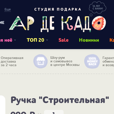
Еще
СТУДИЯ ПОДАРКА
ИЕ
я неё
ТОП 20
Sale
Новинки
К
Шоу-рум
Оперативная
Гаран
и самовывоз
доставка
обмен
в центре Москвы
за 2 часа
и возв
Ручка "Строительная"