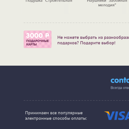
Почетная
Подушка "Строительная"
Наушники "Забойная
жкой)
мелодия"
Не можете выбрать из разнообраз
подарков? Подарите выбор!
cont
Всегда от
Принимаем все популярные
электронные способы оплаты: