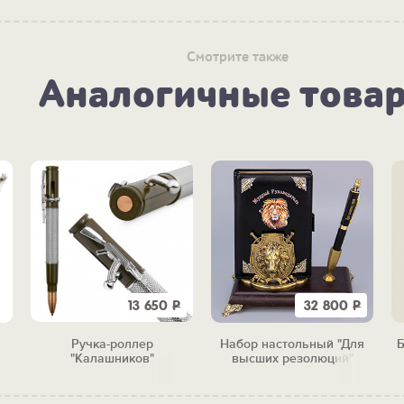
Смотрите также
Аналогичные това
13 650
Р
32 800
Р
Ручка-роллер
Набор настольный "Для
Б
"Калашников"
высших резолюций"