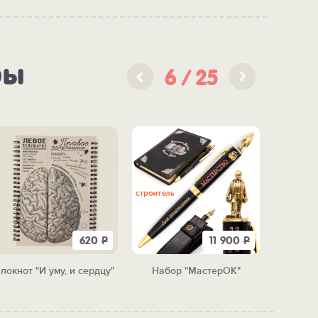
ры
6
25
620
Р
11 900
Р
локнот "И уму, и сердцу"
Набор "МастерОК"
Набо
"Не