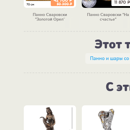
42 700
Р
7 450
Р
11 870
Р
50 300
Р
вски
Панно Сваровски
Панно Сваровски "На
семье"
"Золотой Орел"
счастье"
Этот 
Панно и шары со
С э