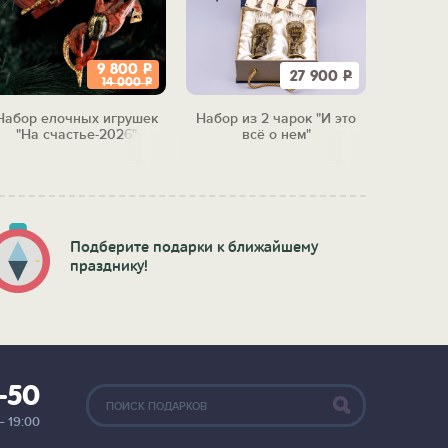
9 800
Р
27 900
Р
14 000
Р
Набор елочных игрушек
Набор из 2 чарок "И это
Набор 
"На счастье-2026"
всё о нем"
"Бол
м
Подберите подарки к ближайшему
празднику!
2-50
— 19:00