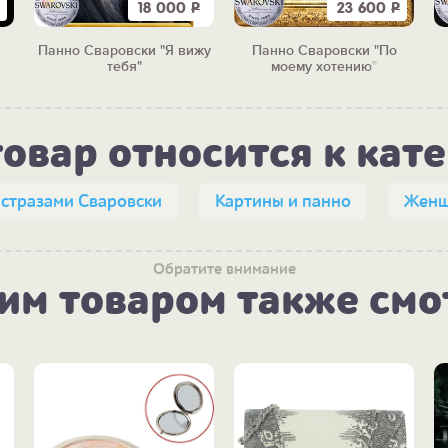
18 000
Р
23 600
Р
Панно Сваровски "Я вижу
Панно Сваровски "По
тебя"
моему хотению"
товар относится к кат
 стразами Сваровски
Картины и панно
Женщ
Обратите внимание
тим товаром также смо