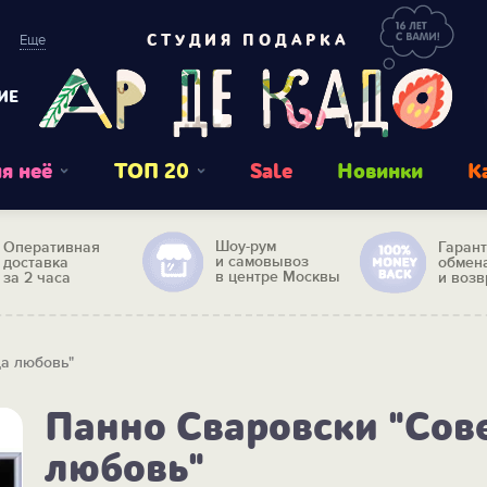
Еще
СТУДИЯ ПОДАРКА
ИЕ
я неё
ТОП 20
Sale
Новинки
К
Шоу-рум
Оперативная
Гаран
и самовывоз
доставка
обмен
в центре Москвы
за 2 часа
и возв
да любовь"
Панно Сваровски "Сов
любовь"