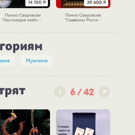
14 100
Р
39 600
Р
Панно Сваровски
Панно Сваровски
Панно 
"Настоящая любовь"
"Символы России"
егориям
ине
Мужчине
трят
6
42