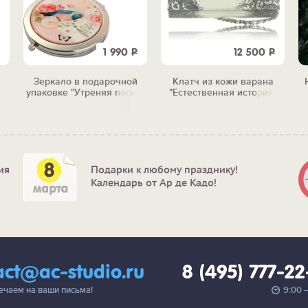
1 990
Р
12 500
Р
Зеркало в подарочной
Клатч из кожи варана
упаковке "Утреняя песня"
"Естественная история"
ия
Подарки к любому празднику!
Календарь от Ар де Кадо!
act@ac-studio.ru
8 (495) 777-2
вечаем на ваши письма!
9:00 