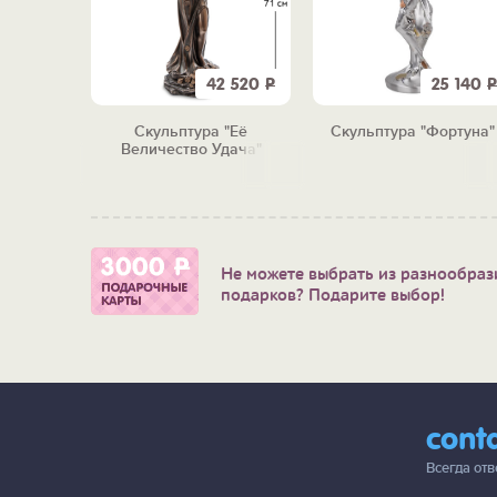
7 190
Р
42 520
Р
25 140
Р
 3 в 1
Скульптура "Её
Скульптура "Фортуна"
лезным"
Величество Удача"
Не можете выбрать из разнообраз
подарков? Подарите выбор!
cont
Всегда от