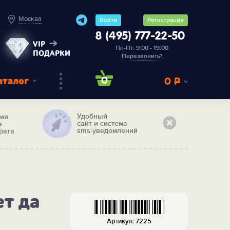
Москва
Войти
Регистрация
8 (495) 777-22-50
VIP
Пн-Пт: 9:00 - 19:00
ПОДАРКИ
Перезвонить?
аталог
0
0
Р
Удобный
тия
сайт и система
а
sms-уведомлений
рата
ет да
Артикул: 7225