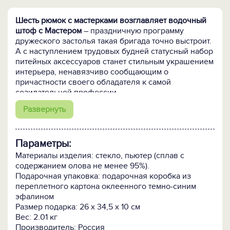
Шесть рюмок с мастерками возглавляет водочный
штоф с Мастером
– праздничную программу
дружеского застолья такая бригада точно выстроит.
А с наступлением трудовых будней статусный набор
питейных аксессуаров станет стильным украшением
интерьера, ненавязчиво сообщающим о
причастности своего обладателя к самой
созидательной профессии.
Развернуть
Штоф и стопки исполнены из высококачественного
стекла.
В авторском декоре использован
благородный оловосодержащий сплав. Все этапы
Параметры:
производства от выдувки до художественной
росписи ведутся исключительно вручную, что
Материалы изделия: стекло, пьютер (сплав с
делает каждое изделие уникальным. Фирменный
содержанием олова не менее 95%).
кейс с атласным ложементом добавляет подарку
Подарочная упаковка: подарочная коробка из
солидности.
переплетного картона оклеенного темно-синим
эфалином
Кому подарить:
Строителю любой специализации,
Размер подарка: 26 х 34,5 х 10 см
включая строителей своего дела и своего счастья.
Вес: 2.01 кг
Производитель: Россия