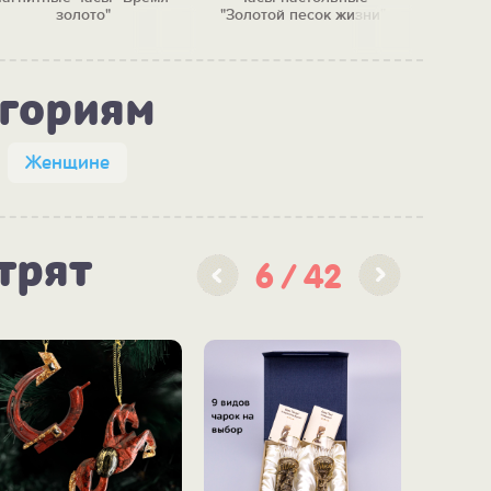
золото"
"Золотой песок жизни"
егориям
Женщине
трят
6
42