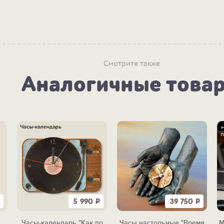
Смотрите также
Аналогичные това
5 990
Р
39 750
Р
Часы-календарь "Как по
Часы настольные "Время
М