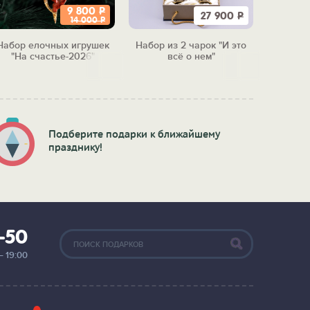
9 800
Р
27 900
Р
14 000
Р
Набор елочных игрушек
Набор из 2 чарок "И это
Набор 
"На счастье-2026"
всё о нем"
"Бол
м
Подберите подарки к ближайшему
празднику!
2-50
— 19:00