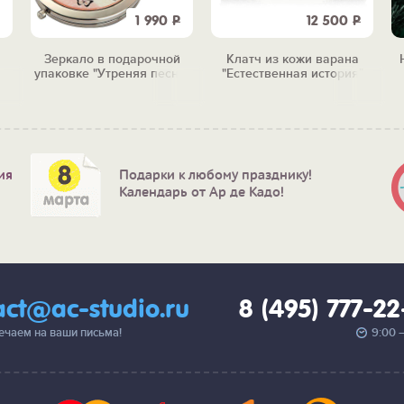
1 990
Р
12 500
Р
Зеркало в подарочной
Клатч из кожи варана
упаковке "Утреняя песня"
"Естественная история"
ия
Подарки к любому празднику!
Календарь от Ар де Кадо!
act@ac-studio.ru
8 (495) 777-2
вечаем на ваши письма!
9:00 