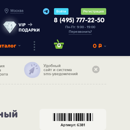
Москва
Войти
Регистрация
8 (495) 777-22-50
VIP
Пн-Пт: 9:00 - 19:00
ПОДАРКИ
Перезвонить?
аталог
0
0
Р
Удобный
тия
сайт и система
а
sms-уведомлений
рата
чный
Артикул: 6381