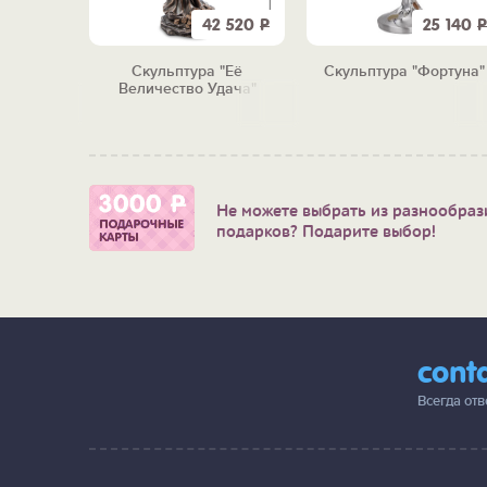
8 190
Р
42 520
Р
25 140
Р
янская
Скульптура "Её
Скульптура "Фортуна"
ние)
Величество Удача"
Не можете выбрать из разнообраз
подарков? Подарите выбор!
cont
Всегда от