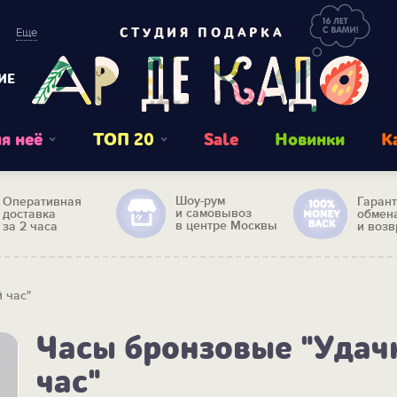
Еще
СТУДИЯ ПОДАРКА
ИЕ
я неё
ТОП 20
Sale
Новинки
К
Шоу-рум
Оперативная
Гаран
и самовывоз
доставка
обмен
в центре Москвы
за 2 часа
и возв
 час"
Часы бронзовые "Уда
час"