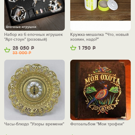
Набор из 6 елочных игрушек
Кружка-мешалка "Что, новый
"Арт-стоун" (розовый)
хозяин, надо?"
28 050
Р
1 750
Р
33 000
Р
Часы-блюдо "Узоры времени"
Фотоальбом "Мои трофеи"