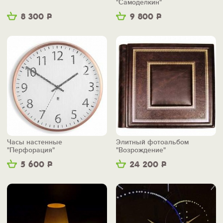
"Самоделкин"
8 300
Р
9 800
Р
Часы настенные
Элитный фотоальбом
"Перфорация"
"Возрождение"
5 600
Р
24 200
Р