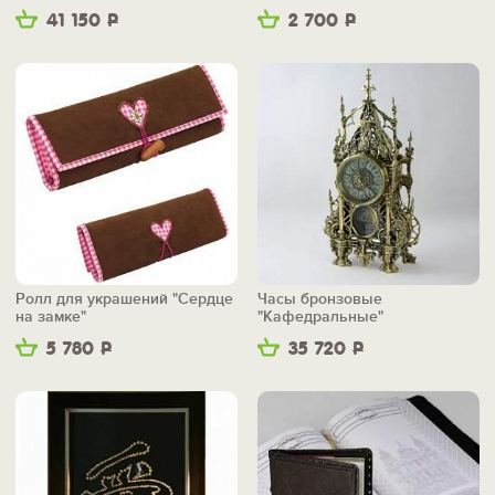
41 150
Р
2 700
Р
Ролл для украшений "Сердце
Часы бронзовые
на замке"
"Кафедральные"
5 780
Р
35 720
Р