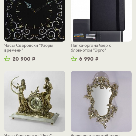
Часы Сваровски "Узоры
Папка-органайзер с
времени"
блокнотом "Эрго"
20 900
Р
6 990
Р
Часы бронзовые "Дуэт"
Зеркало в золотой раме