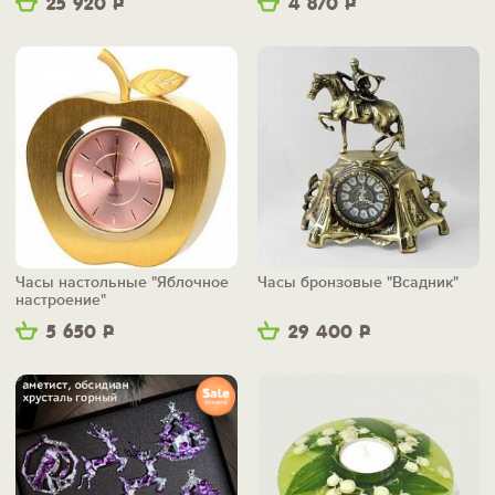
25 920
Р
4 870
Р
Часы настольные "Яблочное
Часы бронзовые "Всадник"
настроение"
5 650
Р
29 400
Р