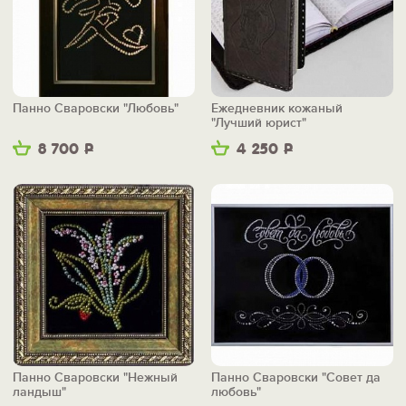
Панно Сваровски "Любовь"
Ежедневник кожаный
"Лучший юрист"
8 700
Р
4 250
Р
Панно Сваровски "Нежный
Панно Сваровски "Совет да
ландыш"
любовь"