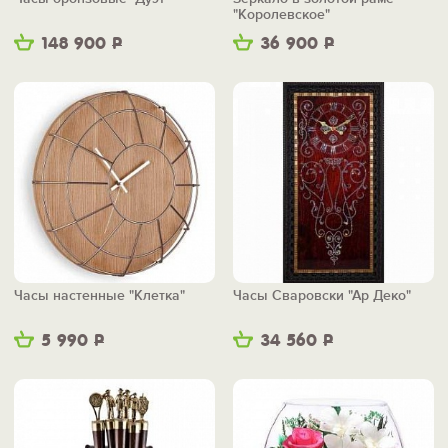
"Королевское"
148 900
Р
36 900
Р
Часы настенные "Клетка"
Часы Сваровски "Ар Деко"
5 990
Р
34 560
Р