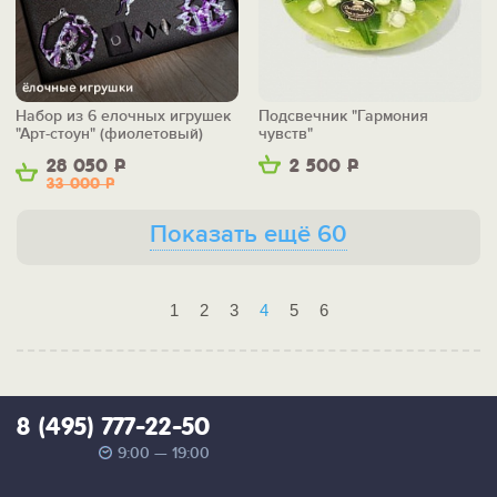
Набор из 6 елочных игрушек
Подсвечник "Гармония
"Арт-стоун" (фиолетовый)
чувств"
28 050
Р
2 500
Р
33 000
Р
Показать ещё 60
1
2
3
4
5
6
8 (495) 777-22-50
9:00 — 19:00