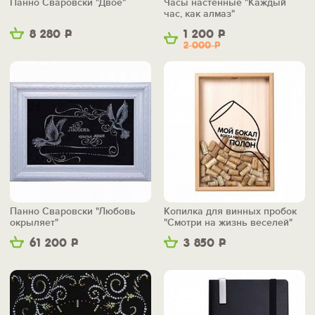
Панно Сваровски "Двое"
Часы настенные "Каждый
час, как алмаз"
8 280
Р
1 200
Р
2 000
Р
Панно Сваровски "Любовь
Копилка для винных пробок
окрыляет"
"Смотри на жизнь веселей"
61 200
Р
3 850
Р