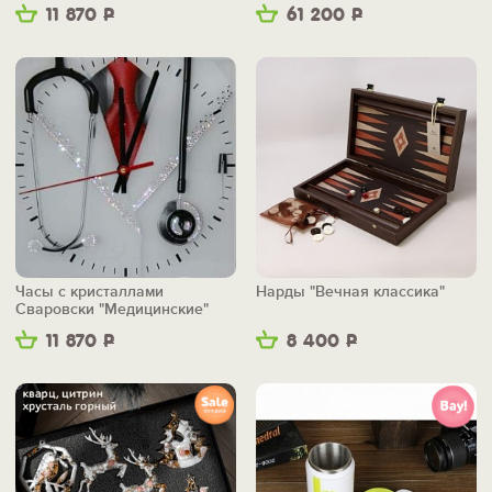
11 870
Р
61 200
Р
Часы с кристаллами
Нарды "Вечная классика"
Сваровски "Медицинские"
11 870
Р
8 400
Р