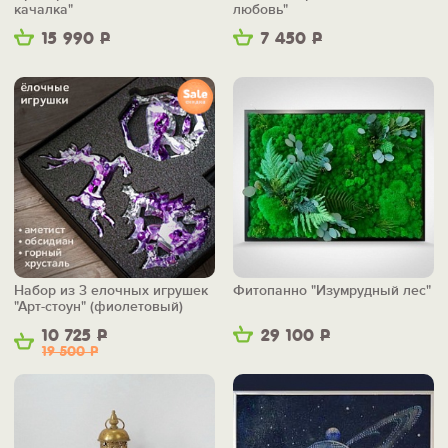
качалка"
любовь"
15 990
Р
7 450
Р
Набор из 3 елочных игрушек
Фитопанно "Изумрудный лес"
"Арт-стоун" (фиолетовый)
10 725
Р
29 100
Р
19 500
Р