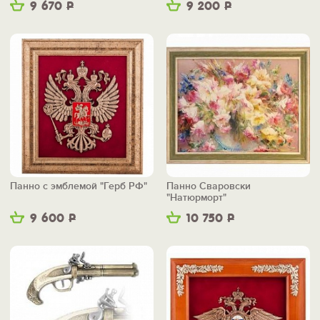
9 670
Р
9 200
Р
Панно с эмблемой "Герб РФ"
Панно Сваровски
"Натюрморт"
9 600
Р
10 750
Р