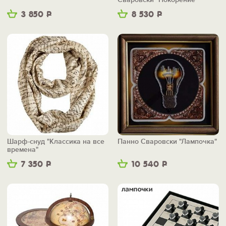
Космоса"
3 850
Р
8 530
Р
Шарф-снуд "Классика на все
Панно Сваровски "Лампочка"
времена"
7 350
Р
10 540
Р