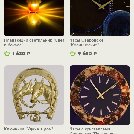
Плавающий светильник "Свет
Часы Сваровски
в бокале"
"Космические"
1 630
Р
9 650
Р
Ключница "Удача в дом"
Часы с кристаллами
Сваровски "Покорение