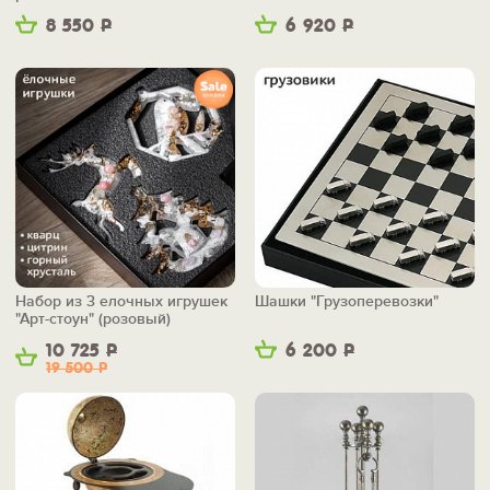
8 550
Р
6 920
Р
Набор из 3 елочных игрушек
Шашки "Грузоперевозки"
"Арт-стоун" (розовый)
10 725
Р
6 200
Р
19 500
Р