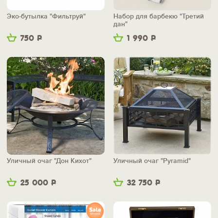
Эко-бутылка "Фильтруй"
Набор для барбекю "Третий
дан"
750
Р
1 990
Р
Уличный очаг "Дон Кихот"
Уличный очаг "Pyramid"
25 000
Р
32 750
Р