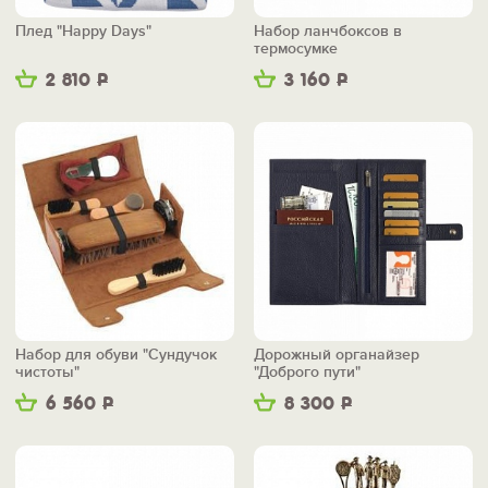
Плед "Happy Days"
Набор ланчбоксов в
термосумке
2 810
Р
3 160
Р
Набор для обуви "Сундучок
Дорожный органайзер
чистоты"
"Доброго пути"
6 560
Р
8 300
Р