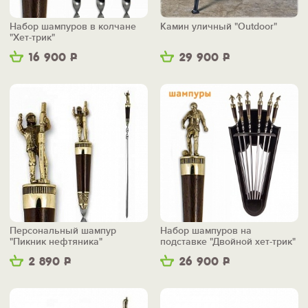
Набор шампуров в колчане
Камин уличный "Outdoor"
"Хет-трик"
16 900
Р
29 900
Р
Персональный шампур
Набор шампуров на
"Пикник нефтяника"
подставке "Двойной хет-трик"
2 890
Р
26 900
Р