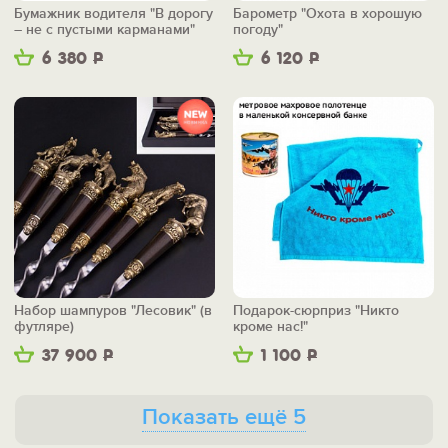
Бумажник водителя "В дорогу
Барометр "Охота в хорошую
– не с пустыми карманами"
погоду"
6 380
Р
6 120
Р
Набор шампуров "Лесовик" (в
Подарок-сюрприз "Никто
футляре)
кроме нас!"
37 900
Р
1 100
Р
Показать ещё 5