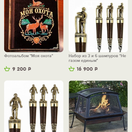
Фотоальбом "Моя охота"
Набор из 3 и 6 шампуров "Не
газом единым"
9 200
Р
16 900
Р