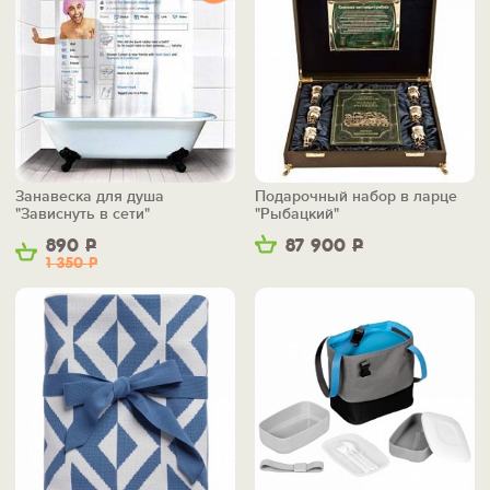
Занавеска для душа
Подарочный набор в ларце
"Зависнуть в сети"
"Рыбацкий"
890
Р
87 900
Р
1 350
Р