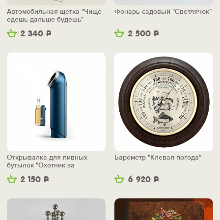
Автомобильная щетка "Чище
Фонарь садовый "Светлячок"
едешь дальше будешь"
2 340
Р
2 500
Р
Открывалка для пивных
Барометр "Клевая погода"
бутылок "Охотник за
трофеями"
2 150
Р
6 920
Р