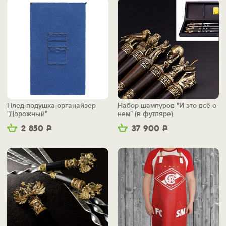
Плед-подушка-органайзер
Набор шампуров "И это всё о
"Дорожный"
нем" (в футляре)
2 850
Р
37 900
Р