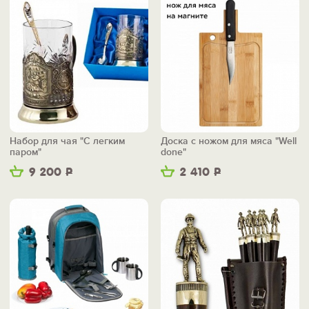
Набор для чая "С легким
Доска с ножом для мяса "Well
паром"
done"
9 200
Р
2 410
Р