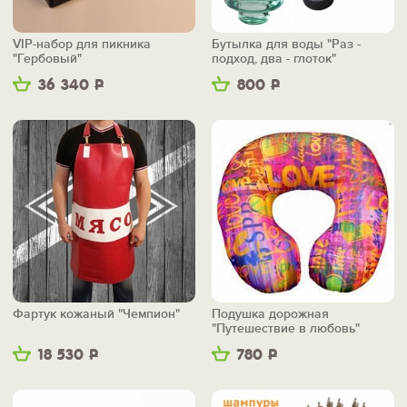
VIP-набор для пикника
Бутылка для воды "Раз -
"Гербовый"
подход, два - глоток"
36 340
Р
800
Р
Фартук кожаный "Чемпион"
Подушка дорожная
"Путешествие в любовь"
18 530
Р
780
Р