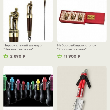
Персональный шампур
Набор рыбацких стопок
"Пикник газовика"
"Хорошего клева"
2 890
Р
11 900
Р