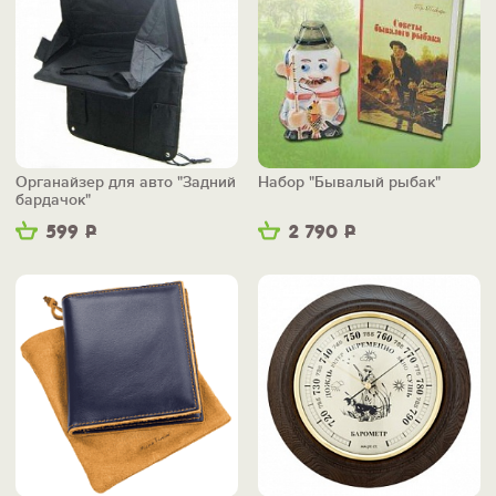
Органайзер для авто "Задний
Набор "Бывалый рыбак"
бардачок"
599
Р
2 790
Р