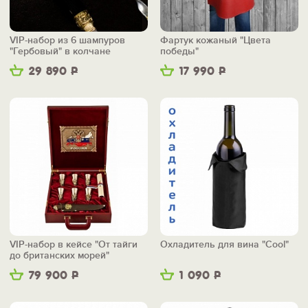
VIP-набор из 6 шампуров
Фартук кожаный "Цвета
"Гербовый" в колчане
победы"
29 890
Р
17 990
Р
VIP-набор в кейсе "От тайги
Охладитель для вина "Cool"
до британских морей"
79 900
Р
1 090
Р