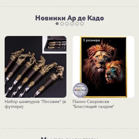
Новинки Ар де Кадо
Набор шампуров "Лесовик" (в
Панно Сваровски
футляре)
"Блестящий тандем"