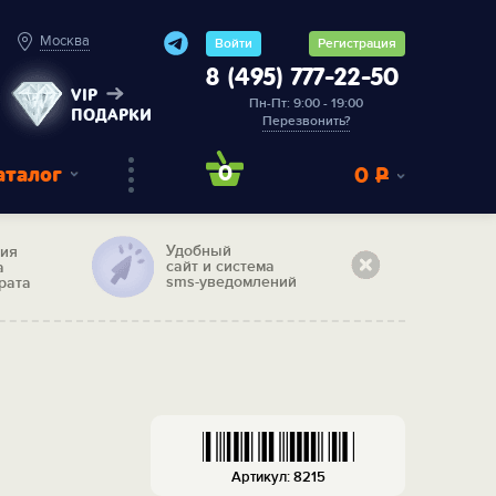
Москва
Войти
Регистрация
8 (495) 777-22-50
VIP
Пн-Пт: 9:00 - 19:00
ПОДАРКИ
Перезвонить?
аталог
0
0
Р
Удобный
тия
сайт и система
а
sms-уведомлений
рата
Артикул: 8215