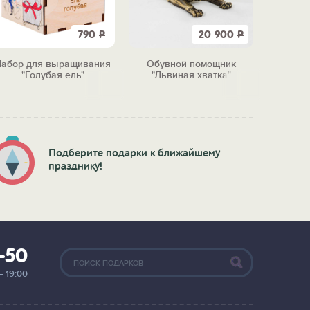
790
Р
20 900
Р
абор для выращивания
Обувной помощник
Держате
"Голубая ель"
"Львиная хватка"
Подберите подарки к ближайшему
празднику!
2-50
— 19:00