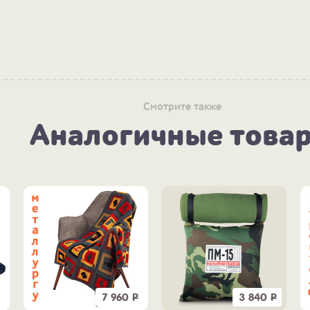
Смотрите также
Аналогичные това
7 960
Р
3 840
Р