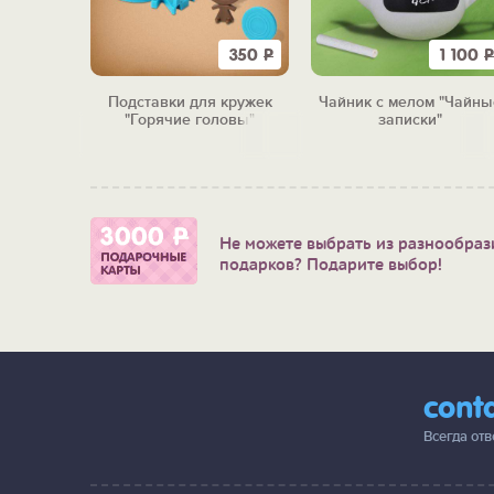
2 410
Р
350
Р
1 100
Р
для мяса
Подставки для кружек
Чайник с мелом "Чайны
e"
"Горячие головы"
записки"
Не можете выбрать из разнообраз
подарков? Подарите выбор!
cont
Всегда от