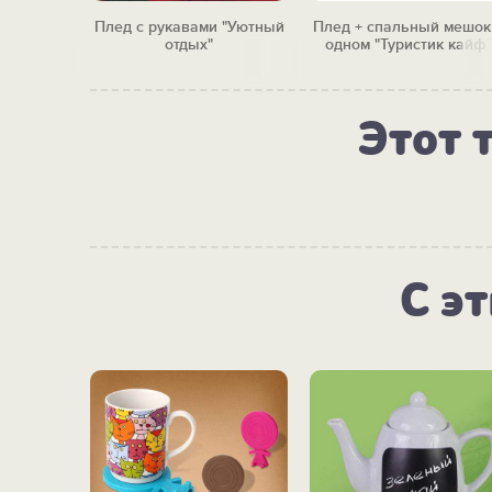
набор
Плед с рукавами "Уютный
Плед + спальный мешок
ня"
отдых"
одном "Туристик кайф"
Этот 
С э