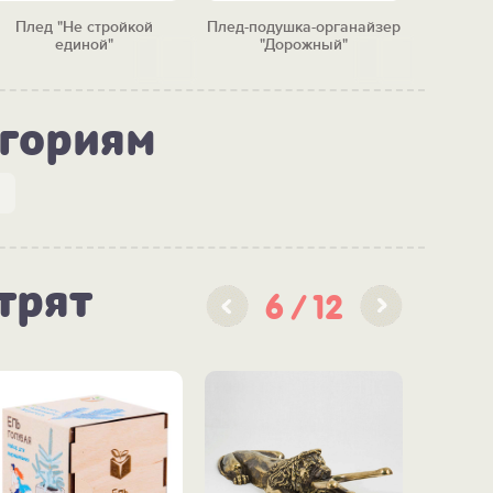
Плед "Не стройкой
Плед-подушка-органайзер
Плед "Ж
единой"
"Дорожный"
егориям
трят
6
12