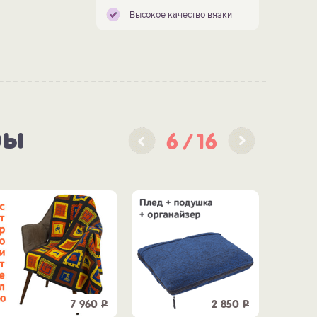
Высокое качество вязки
ры
6
16
7 960
Р
2 850
Р