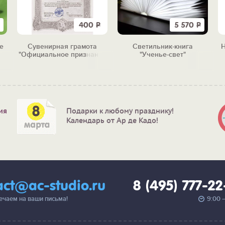
400
Р
5 570
Р
е
Сувенирная грамота
Светильник-книга
Н
"Официальное признание
"Ученье-свет"
в любви"
ия
Подарки к любому празднику!
Календарь от Ар де Кадо!
act@ac-studio.ru
8 (495) 777-2
вечаем на ваши письма!
9:00 