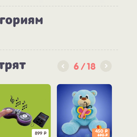
егориям
трят
6
18
450
Р
899
Р
690
Р