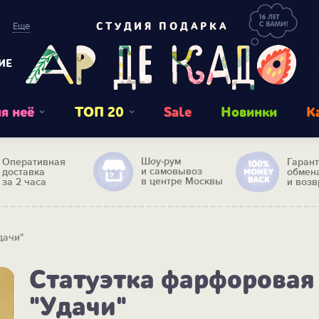
Еще
СТУДИЯ ПОДАРКА
ИЕ
я неё
ТОП 20
Sale
Новинки
К
Шоу-рум
Оперативная
Гаран
и самовывоз
доставка
обмен
в центре Москвы
за 2 часа
и возв
дачи"
Статуэтка фарфоровая
"Удачи"