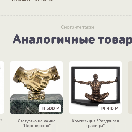
Смотрите также
Аналогичные това
11 500
Р
14 410
Р
"
Статуэтка на камне
Композиция "Раздвигая
"Партнерство"
границы"