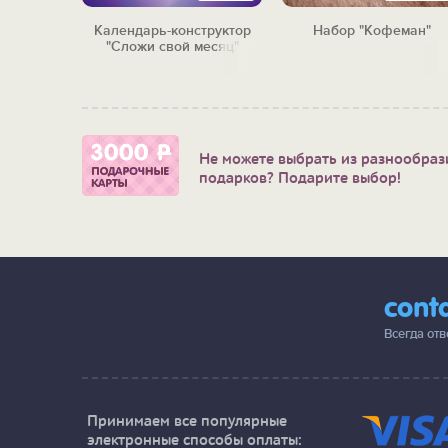
"Ночные
Календарь-конструктор
Набор "Кофеман"
и"
"Сложи свой месяц"
Не можете выбрать из разнообраз
подарков? Подарите выбор!
cont
Всегда от
Принимаем все популярные
электронные способы оплаты: