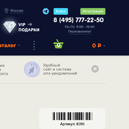
Москва
Войти
Регистрация
8 (495) 777-22-50
VIP
Пн-Пт: 9:00 - 19:00
ПОДАРКИ
Перезвонить?
аталог
0
0
Р
Удобный
тия
сайт и система
а
sms-уведомлений
рата
Артикул: 8310