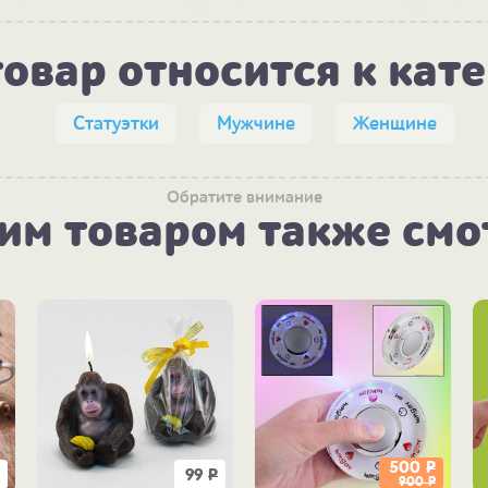
товар относится к кат
Статуэтки
Мужчине
Женщине
Обратите внимание
тим товаром также смо
500
Р
99
Р
900
Р