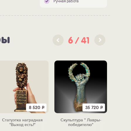
Ручная работа
ры
6
41
8 520
Р
35 720
Р
Статуэтка наградная
Скульптура " Лавры-
Цветок "
"Выход есть!"
победителю"