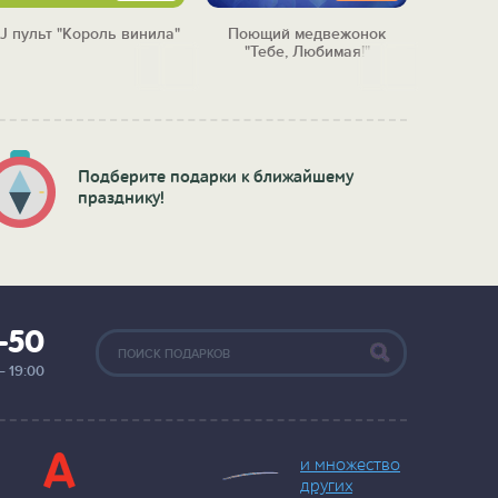
J пульт "Король винила"
Поющий медвежонок
Цифрова
"Тебе, Любимая!"
"1
Подберите подарки к ближайшему
празднику!
2-50
— 19:00
и множество
других