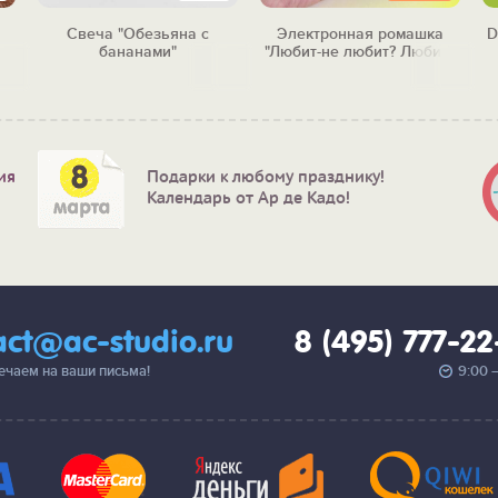
Свеча "Обезьяна с
Электронная ромашка
D
бананами"
"Любит-не любит? Любит!"
ия
Подарки к любому празднику!
Календарь от Ар де Кадо!
act@ac-studio.ru
8 (495) 777-2
вечаем на ваши письма!
9:00 