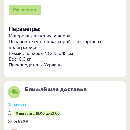
Данная модель состоит из 101 детали..
Развернуть
Время сборки 2-3 часа.
Параметры:
Материалы изделия: фанера
Подарочная упаковка: коробка из картона с
полиграфией
Размер подарка: 13 х 13 х 16 см
Вес: 0.3 кг
Производитель: Украина
Ближайшая доставка
Москва
10 августа с 18:00 до 21:00
от 590
Р