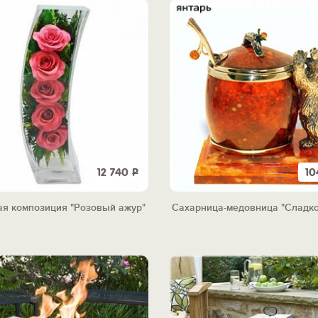
12 740
Р
10
ая композиция "Розовый ажур"
Сахарница-медовница "Сладко