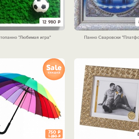
12 980
Р
топанно "Любимая игра"
Панно Сваровски "Платф
750
Р
1 250
Р