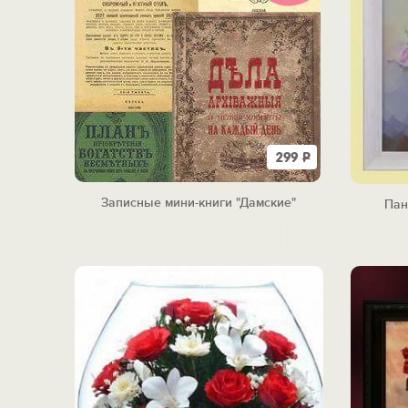
299
Р
Записные мини-книги "Дамские"
Пан