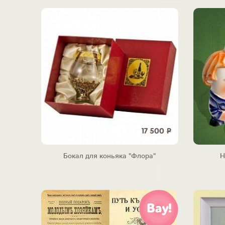
17 500
Р
Бокал для коньяка "Флора"
Н