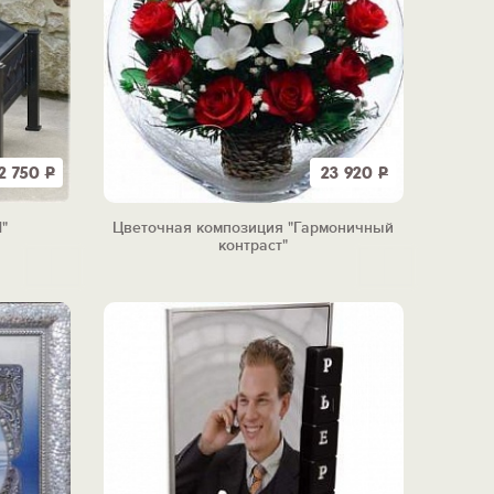
2 750
Р
23 920
Р
"
Цветочная композиция "Гармоничный
контраст"