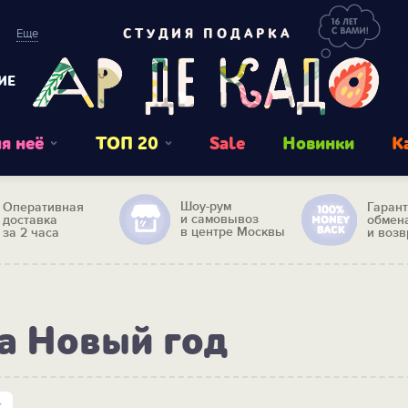
Еще
СТУДИЯ ПОДАРКА
ИЕ
я неё
ТОП 20
Sale
Новинки
К
Шоу-рум
Оперативная
Гаран
и самовывоз
доставка
обмен
в центре Москвы
за 2 часа
и возв
а Новый год