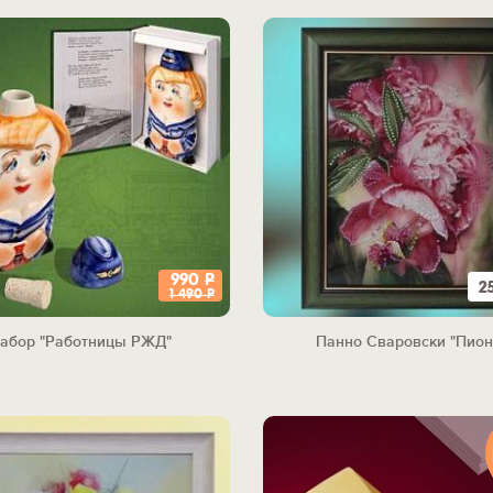
990
Р
2
1 490
Р
абор "Работницы РЖД"
Панно Сваровски "Пио