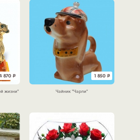
4 870
Р
1 850
Р
й жизни"
Чайник "Чарли"