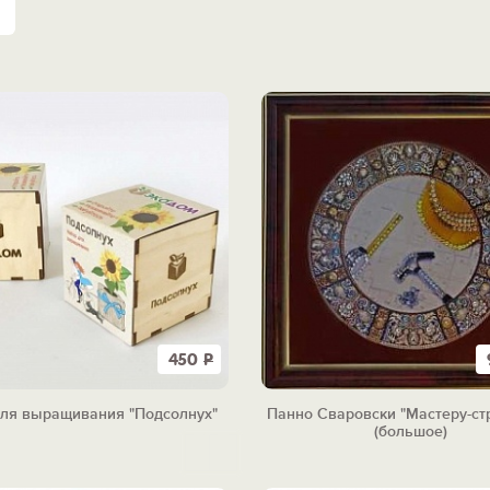
450
Р
ля выращивания "Подсолнух"
Панно Сваровски "Мастеру-ст
(большое)