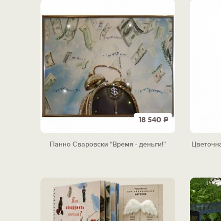
18 540
Р
Панно Сваровски "Время - деньги!"
Цветочн