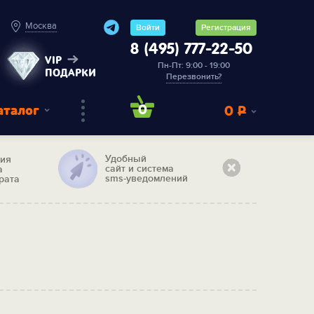
Москва
Войти
Регистрация
8 (495) 777-22-50
VIP
Пн-Пт: 9:00 - 19:00
ПОДАРКИ
Перезвонить?
аталог
0
0
Р
Удобный
тия
сайт и система
а
sms-уведомлений
рата