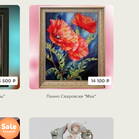
5 500
Р
14 100
Р
ны"
Панно Сваровски "Мак"