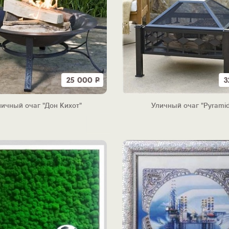
25 000
Р
3
личный очаг "Дон Кихот"
Уличный очаг "Pyramid