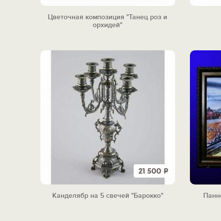
Цветочная композиция "Танец роз и
орхидей"
21 500
Р
Канделябр на 5 свечей "Барокко"
Панн