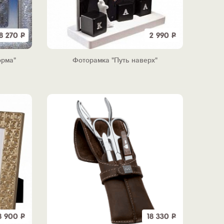
8 270
Р
2 990
Р
орма"
Фоторамка "Путь наверх"
8 900
Р
18 330
Р