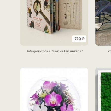
720
Р
Набор-пособие "Как найти ангела"
У