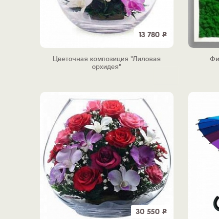
13 780
Р
Цветочная композиция "Лиловая
Фи
орхидея"
30 550
Р