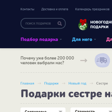
Контакты
Доставка и оплата
Календарь праздников
НОВОГОДН
ПОДАРКИ
Подбор подарка
Для него
Дл
Почему уже более 200 000
человек выбрали нас?
Главная
Подарки
Новый год
Сестре
Подарки сестре н
Стоимость
Сортировка