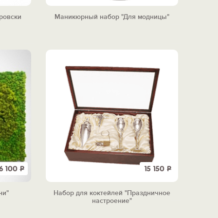
ровски
Маникюрный набор "Для модницы"
6 100
Р
15 150
Р
ни"
Набор для коктейлей "Праздничное
настроение"