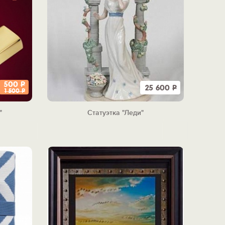
500
Р
25 600
Р
1 500
Р
"
Статуэтка "Леди"