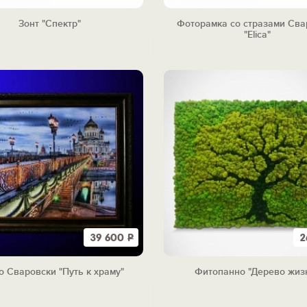
Зонт "Спектр"
Фоторамка со стразами Сва
"Elica"
39 600
Р
2
о Сваровски "Путь к храму"
Фитопанно "Дерево жиз