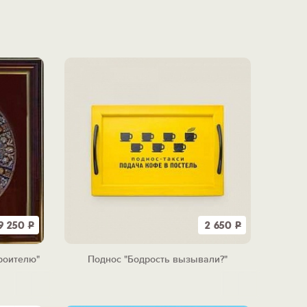
9 250
Р
2 650
Р
роителю"
Поднос "Бодрость вызывали?"