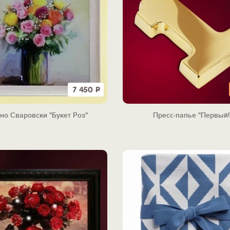
7 450
Р
но Сваровски "Букет Роз"
Пресс-папье "Первый!