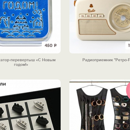
450
Р
сатор-перевертыш «С Новым
Радиоприемник "Ретро-
годом!»