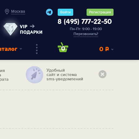
Москва
Войти
Регистрация
8 (495) 777-22-50
VIP
Пн-Пт: 9:00 - 19:00
ПОДАРКИ
Перезвонить?
аталог
0
0
Р
Удобный
тия
сайт и система
а
sms-уведомлений
рата