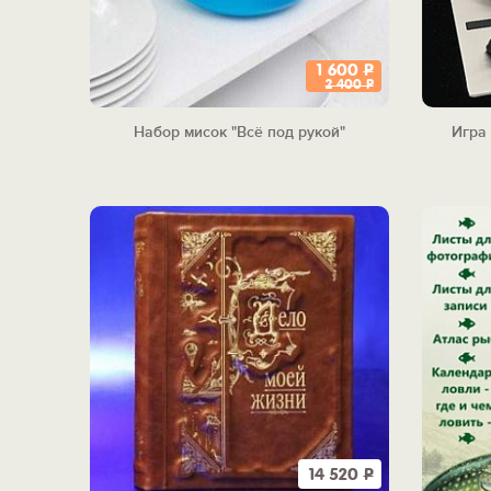
1 600
Р
2 400
Р
Набор мисок "Всё под рукой"
Игра
14 520
Р