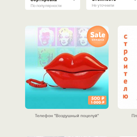
Не уточнили
По популярности
500
Р
1 000
Р
Телефон "Воздушный поцелуй"
Пл