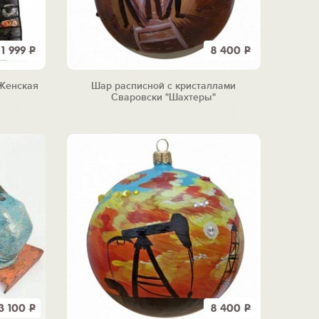
1 999
Р
8 400
Р
"Женская
Шар расписной с кристаллами
Сваровски "Шахтеры"
3 100
Р
8 400
Р