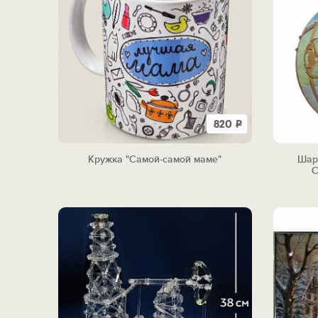
820
Р
Кружка "Самой-самой маме"
Шар
С