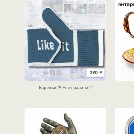
390
Р
Варежки "А мне нравится!"