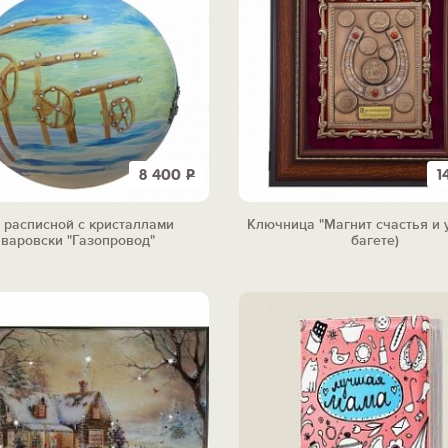
8 400
Р
1
 расписной с кристаллами
Ключница "Магнит счастья и у
варовски "Газопровод"
багете)