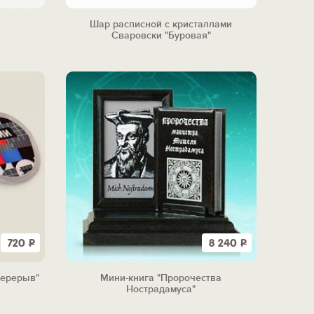
Шар расписной с кристаллами
Сваровски "Буровая"
720
Р
8 240
Р
перерыв"
Мини-книга "Пророчества
Нострадамуса"