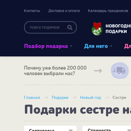
Контакты
Доставка и оплата
Календарь праздников
НОВОГОДН
ПОДАРКИ
Подбор подарка
Для него
Дл
Почему уже более 200 000
человек выбрали нас?
Главная
Подарки
Новый год
Сестре
Подарки сестре н
Стоимость
Сортировка