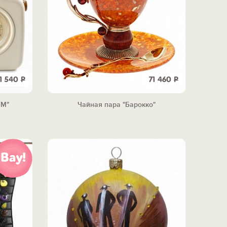
11 540
Р
71 460
Р
FM"
Чайная пара "Барокко"