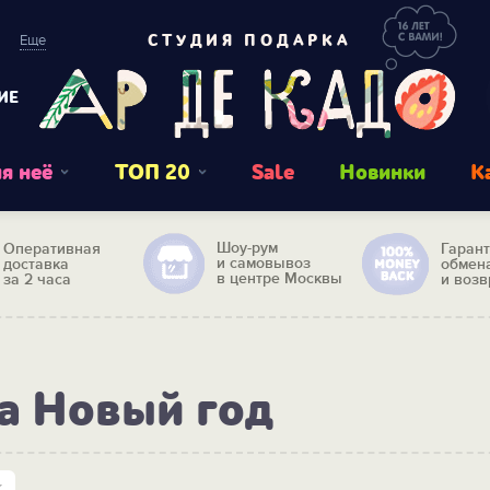
Еще
СТУДИЯ ПОДАРКА
ИЕ
я неё
ТОП 20
Sale
Новинки
К
Шоу-рум
Оперативная
Гаран
и самовывоз
доставка
обмен
в центре Москвы
за 2 часа
и возв
а Новый год