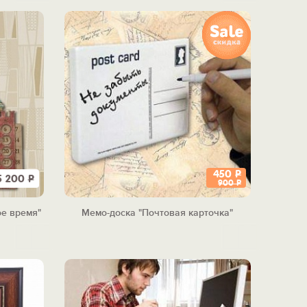
450
Р
5 200
Р
900
Р
е время"
Мемо-доска "Почтовая карточка"