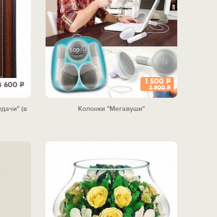
1 500
Р
4 600
Р
2 900
Р
дачи" (в
Колонки "Мегавуши"