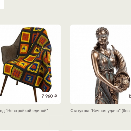
7 960
Р
1
ед "Не стройкой единой"
Статуэтка "Вечная удача" (без