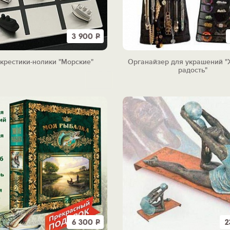
3 900
Р
 крестики-нолики "Морские"
Органайзер для украшений 
радость"
6 300
Р
2