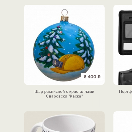
8 400
Р
Шар расписной с кристаллами
Портф
Сваровски "Каска"