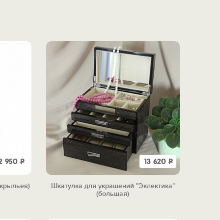
2 950
Р
13 620
Р
 крыльев)
Шкатулка для украшений "Эклектика"
(большая)