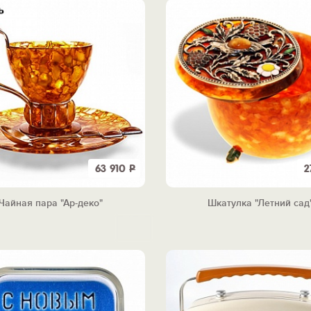
63 910
Р
2
Чайная пара "Ар-деко"
Шкатулка "Летний сад