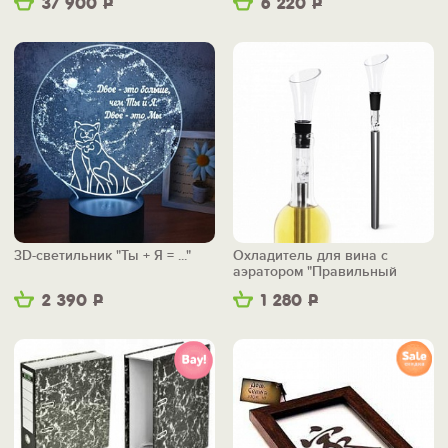
37 900
Р
6 220
Р
3D-светильник "Ты + Я = ..."
Охладитель для вина с
аэратором "Правильный
вкус"
2 390
Р
1 280
Р