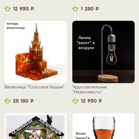
12 950
Р
1 280
Р
Визитница "Спасская башня"
Чудо-светильник
"Невесомость"
28 180
Р
12 950
Р