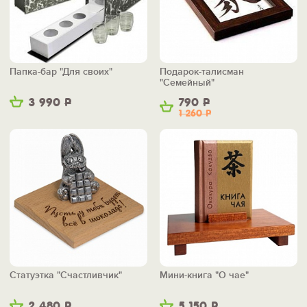
Папка-бар "Для своих"
Подарок-талисман
"Семейный"
3 990
Р
790
Р
1 260
Р
Статуэтка "Счастливчик"
Мини-книга "О чае"
2 480
Р
5 150
Р