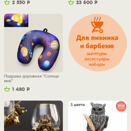
2 550
Р
23 600
Р
Подушка дорожная "Солнце
моё"
1 480
Р