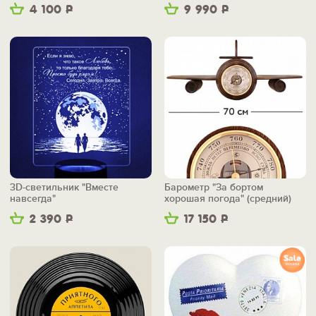
4 100
Р
9 990
Р
3D-светильник "Вместе
Барометр "За бортом
навсегда"
хорошая погода" (средний)
2 390
Р
17 150
Р