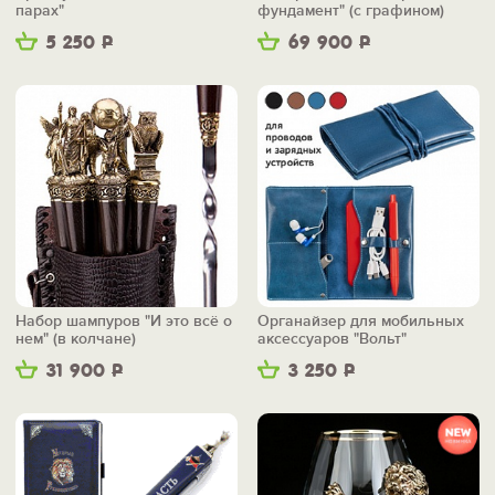
парах"
фундамент" (с графином)
5 250
Р
69 900
Р
Набор шампуров "И это всё о
Органайзер для мобильных
нем" (в колчане)
аксессуаров "Вольт"
31 900
Р
3 250
Р