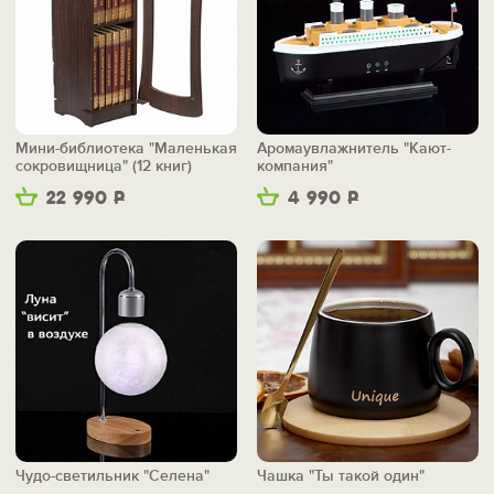
Мини-библиотека "Маленькая
Аромаувлажнитель "Кают-
сокровищница" (12 книг)
компания"
22 990
Р
4 990
Р
Чудо-светильник "Селена"
Чашка "Ты такой один"