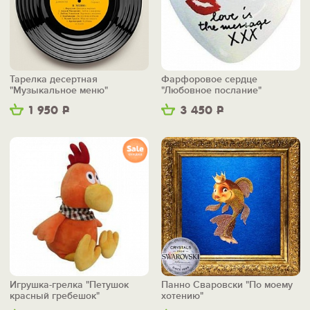
Тарелка десертная
Фарфоровое сердце
"Музыкальное меню"
"Любовное послание"
1 950
Р
3 450
Р
Игрушка-грелка "Петушок
Панно Сваровски "По моему
красный гребешок"
хотению"