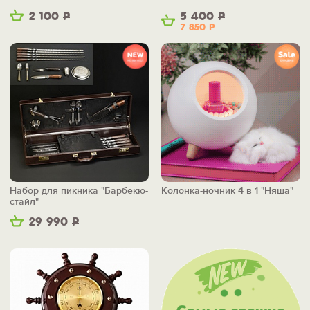
2 100
Р
5 400
Р
7 850
Р
Набор для пикника "Барбекю-
Колонка-ночник 4 в 1 "Няша"
стайл"
29 990
Р