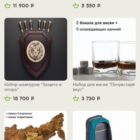
11 900
Р
5 550
Р
Набор шампуров "Защита и
Набор для виски "Почувствуй
опора"
вкус"
18 700
Р
3 730
Р