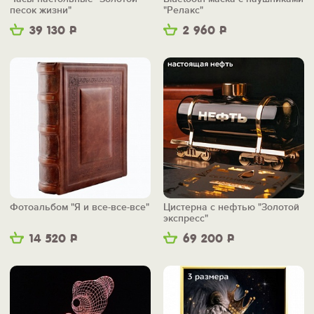
песок жизни"
"Релакс"
39 130
Р
2 960
Р
Фотоальбом "Я и все-все-все"
Цистерна с нефтью "Золотой
экспресс"
14 520
Р
69 200
Р