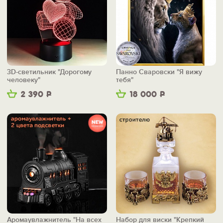
3D-светильник "Дорогому
Панно Сваровски "Я вижу
человеку"
тебя"
2 390
Р
18 000
Р
Аромаувлажнитель "На всех
Набор для виски "Крепкий