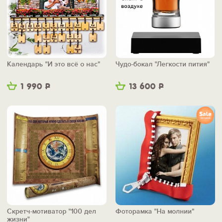
Календарь "И это всё о нас"
Чудо-бокал "Легкости пития"
1 990
Р
13 600
Р
Скретч-мотиватор "100 дел
Фоторамка "На молнии"
жизни"