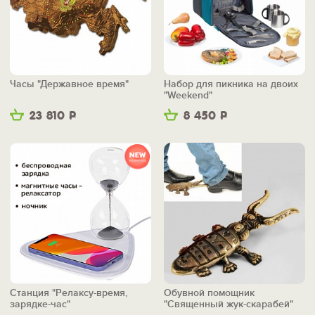
Часы "Державное время"
Набор для пикника на двоих
"Weekend"
23 810
Р
8 450
Р
Станция "Релаксу-время,
Обувной помощник
зарядке-час"
"Священный жук-скарабей"