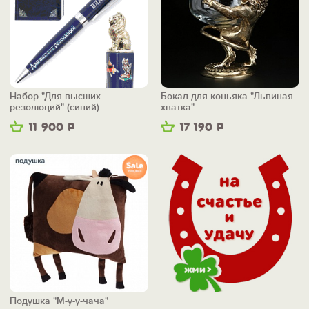
Набор "Для высших
Бокал для коньяка "Львиная
резолюций" (синий)
хватка"
11 900
Р
17 190
Р
Подушка "М-у-у-чача"