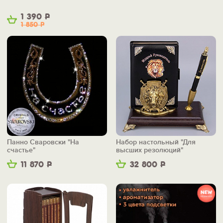
1 390
Р
1 850
Р
Панно Сваровски "На
Набор настольный "Для
счастье"
высших резолюций"
11 870
Р
32 800
Р