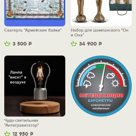
Скатерть "Армейские байки"
Набор для шампанского "Он
и Она"
3 500
Р
34 900
Р
Чудо-светильник
"Антигравитатор"
12 950
Р