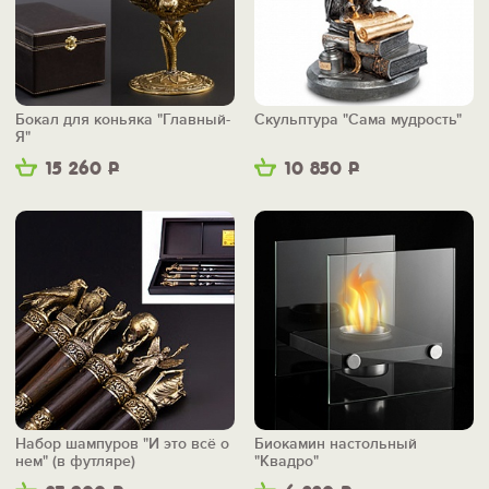
Бокал для коньяка "Главный-
Скульптура "Сама мудрость"
Я"
15 260
Р
10 850
Р
Набор шампуров "И это всё о
Биокамин настольный
нем" (в футляре)
"Квадро"