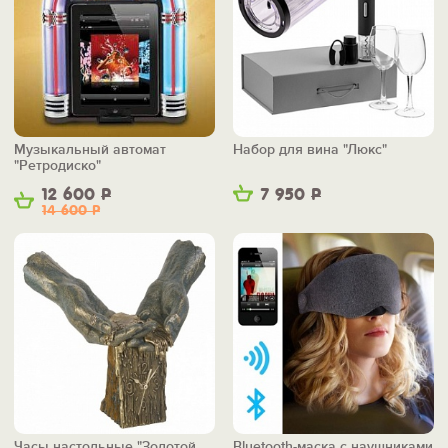
Музыкальный автомат
Набор для вина "Люкс"
"Ретродиско"
12 600
Р
7 950
Р
14 600
Р
Часы настольные "Золотой
Bluetooth-маска с наушниками