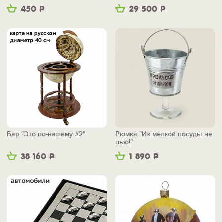
450
Р
29 500
Р
Бар "Это по-нашему #2"
Рюмка "Из мелкой посуды не
пью!"
38 160
Р
1 890
Р