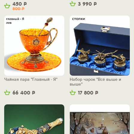
450
Р
3 990
Р
800
Р
Чайная пара "Главный - Я"
Набор чарок "Всё выше и
выше"
66 400
Р
17 800
Р