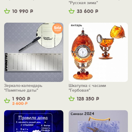
"Русская зима"
10 990
Р
33 600
Р
Зеркало-календарь
Шкатулка с часами
"Памятные даты"
"Гербовая"
1 900
Р
128 350
Р
2 600
Р