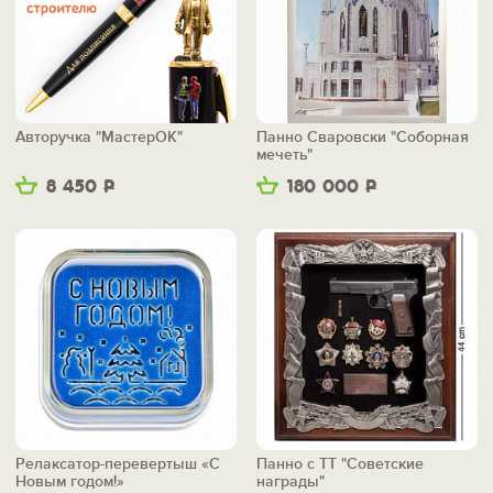
Авторучка "МастерОК"
Панно Сваровски "Соборная
мечеть"
8 450
Р
180 000
Р
Релаксатор-перевертыш «С
Панно с ТТ "Советские
Новым годом!»
награды"