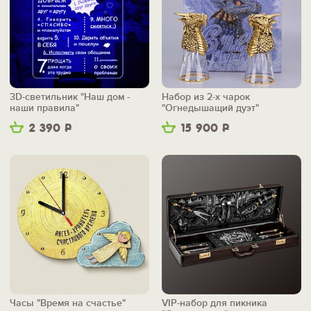
3D-светильник "Наш дом -
Набор из 2-х чарок
наши правила"
"Огнедышащий дуэт"
2 390
Р
15 900
Р
Часы "Время на счастье"
VIP-набор для пикника