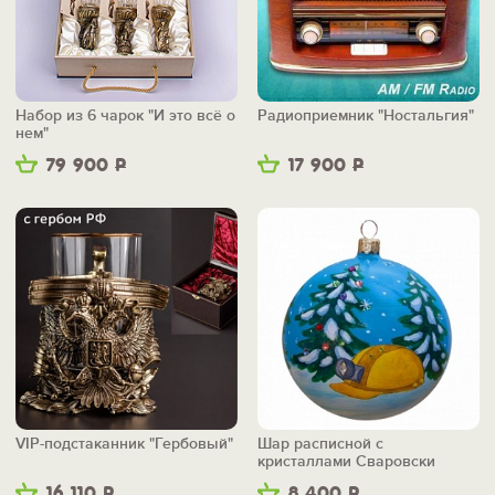
Набор из 6 чарок "И это всё о
Радиоприемник "Ностальгия"
нем"
79 900
Р
17 900
Р
VIP-подстаканник "Гербовый"
Шар расписной с
кристаллами Сваровски
"Каска"
16 110
Р
8 400
Р