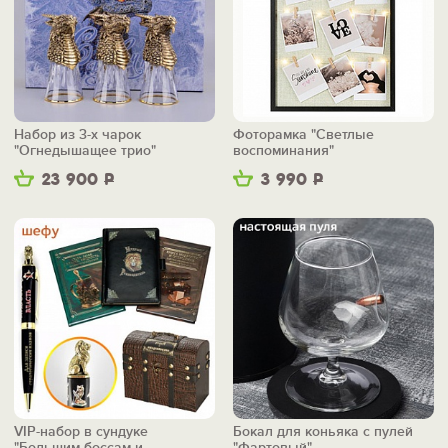
Набор из 3-х чарок
Фоторамка "Светлые
"Огнедышащее трио"
воспоминания"
23 900
Р
3 990
Р
VIP-набор в сундуке
Бокал для коньяка с пулей
"Большим боссам и
"Фартовый"