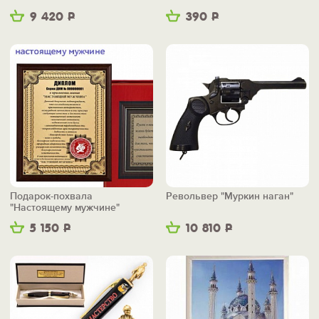
9 420
Р
390
Р
Подарок-похвала
Револьвер "Муркин наган"
"Настоящему мужчине"
5 150
Р
10 810
Р