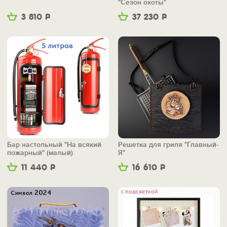
"Сезон охоты"
3 810
Р
37 230
Р
Бар настольный "На всякий
Решетка для гриля "Главный-
пожарный" (малый)
Я"
11 440
Р
16 610
Р