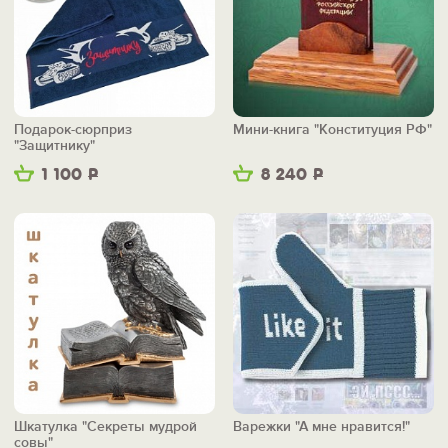
Подарок-сюрприз
Мини-книга "Конституция РФ"
"Защитнику"
1 100
Р
8 240
Р
Шкатулка "Секреты мудрой
Варежки "А мне нравится!"
совы"