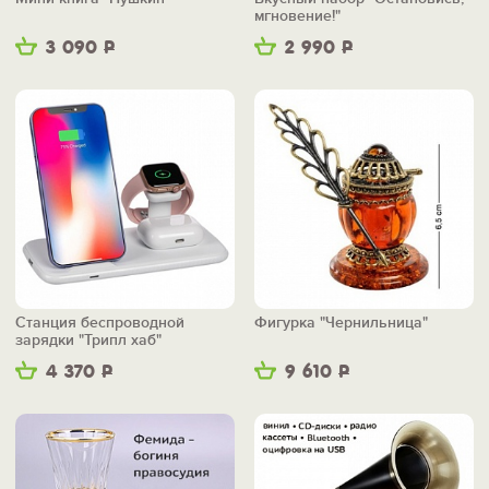
мгновение!"
3 090
Р
2 990
Р
Станция беспроводной
Фигурка "Чернильница"
зарядки "Трипл хаб"
4 370
Р
9 610
Р