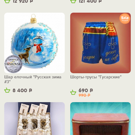
12 920
Р
121 400
Р
Шар елочный "Русская зима
Шорты-трусы "Гусарские"
#3"
8 400
Р
690
Р
990
Р