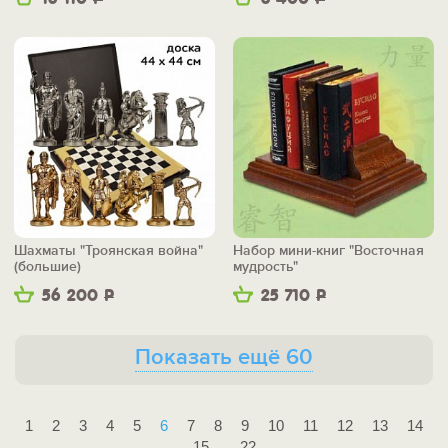
Шахматы "Троянская война"
Набор мини-книг "Восточная
(большие)
мудрость"
56 200
Р
25 710
Р
Показать ещё 60
1
2
3
4
5
6
7
8
9
10
11
12
13
14
15
22