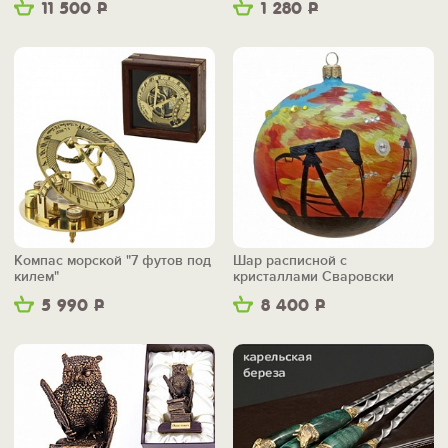
11 500
Р
1 280
Р
Компас морской "7 футов под
Шар расписной с
килем"
кристаллами Сваровски
"Буровая"
5 990
Р
8 400
Р