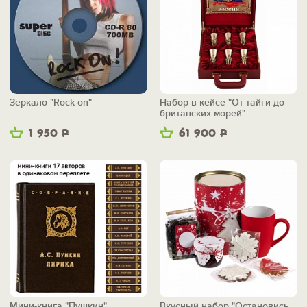
Зеркало "Rock on"
Набор в кейсе "От тайги до
британских морей"
1 950
Р
61 900
Р
Мини-книга "Пушкин"
Вкусный набор "Остановись,