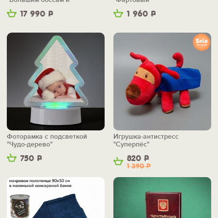
маленьким"
17 990
Р
1 960
Р
Фоторамка с подсветкой
Игрушка-антистресс
"Чудо-дерево"
"Суперпёс"
750
Р
820
Р
1 390
Р