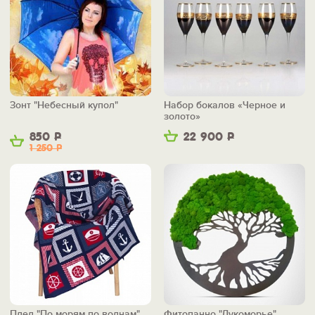
Зонт "Небесный купол"
Набор бокалов «Черное и
золото»
850
Р
22 900
Р
1 250
Р
Плед "По морям по волнам"
Фитопанно "Лукоморье"