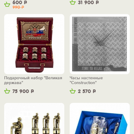
600
Р
31 900
Р
990
Р
Подарочный набор "Великая
Часы настенные
держава"
"Construction"
75 900
Р
2 570
Р