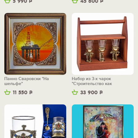
5 990
Р
45 600
Р
Панно Сваровски "На
Набор из 3-х чарок
шельфе"
"Строительство как
искусство" в ящике
11 550
Р
33 900
Р