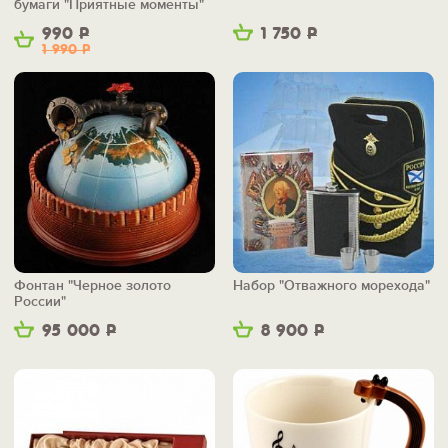
бумаги "Приятные моменты"
990
Р
1 750
Р
1 990
Р
Фонтан "Черное золото
Набор "Отважного морехода"
России"
95 000
Р
8 900
Р