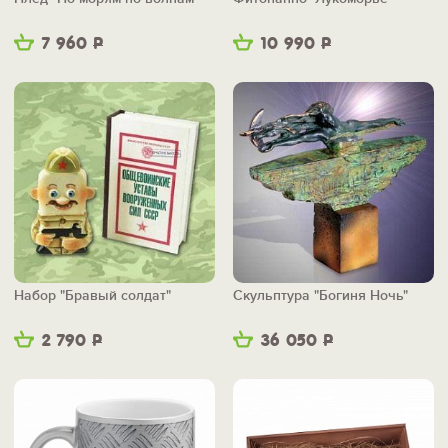
7 960
Р
10 990
Р
Набор "Бравый солдат"
Скульптура "Богиня Ночь"
2 790
Р
36 050
Р