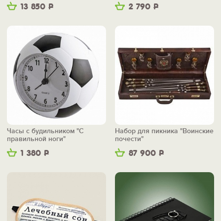
13 850
Р
2 790
Р
Часы с будильником "С
Набор для пикника "Воинские
правильной ноги"
почести"
1 380
Р
87 900
Р