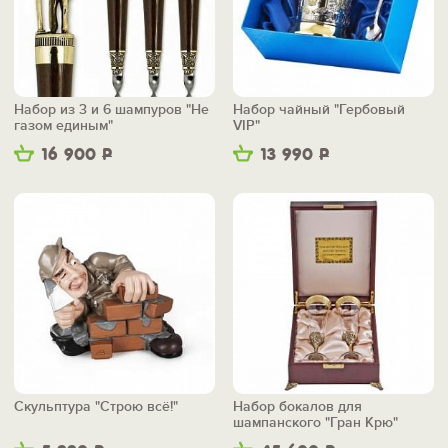
Набор из 3 и 6 шампуров "Не
Набор чайный "Гербовый
газом единым"
VIP"
16 900
Р
13 990
Р
Скульптура "Строю всё!"
Набор бокалов для
шампанского "Гран Крю"