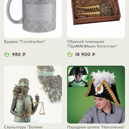
Кружка "Construction"
Обувной помощник
"ПриМАНИваю богатство"
950
Р
18 900
Р
Скульптура "Богиня
Парадная шляпа "Наполеона"