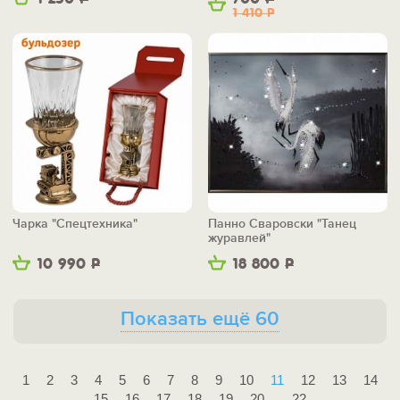
1 410
Р
Чарка "Спецтехника"
Панно Сваровски "Танец
журавлей"
10 990
Р
18 800
Р
Показать ещё 60
1
2
3
4
5
6
7
8
9
10
11
12
13
14
15
16
17
18
19
20
22