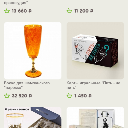
правосудия"
13 660
Р
11 200
Р
Бокал для шампанского
Карты игральные "Пить - не
"Барокко"
пить"
32 520
Р
1 450
Р