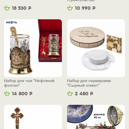
18 530
Р
10 990
Р
Набор для чая "Нефтяной
Набор для сервировки
фонтан"
"Сырный этикет"
14 800
Р
2 480
Р