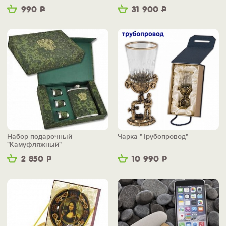
990
Р
31 900
Р
Набор подарочный
Чарка "Трубопровод"
"Камуфляжный"
2 850
Р
10 990
Р