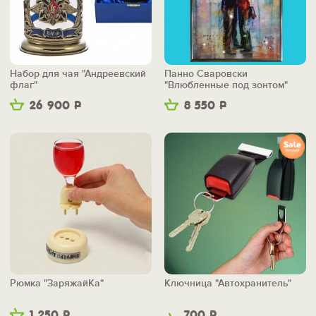
Набор для чая "Андреевский
Панно Сваровски
флаг"
"Влюбленные под зонтом"
26 900
Р
8 550
Р
Рюмка "ЗаряжайКа"
Ключница "Автохранитель"
1 250
Р
700
Р