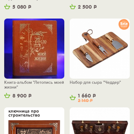
5 080
Р
2 500
Р
Книга-альбом "Летопись моей
Набор для сыра "Чеддер"
жизни"
8 900
Р
1 660
Р
2 140
Р