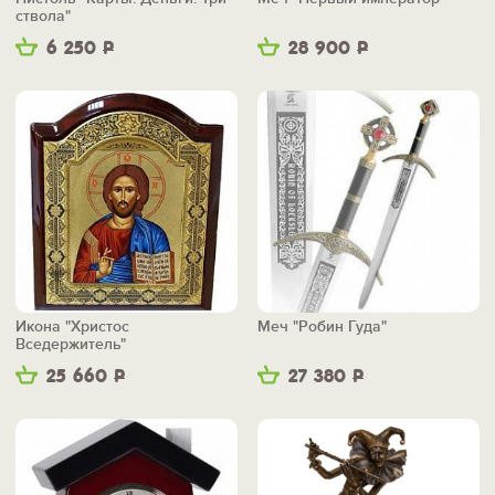
ствола"
6 250
Р
28 900
Р
Икона "Христос
Меч "Робин Гуда"
Вседержитель"
25 660
Р
27 380
Р