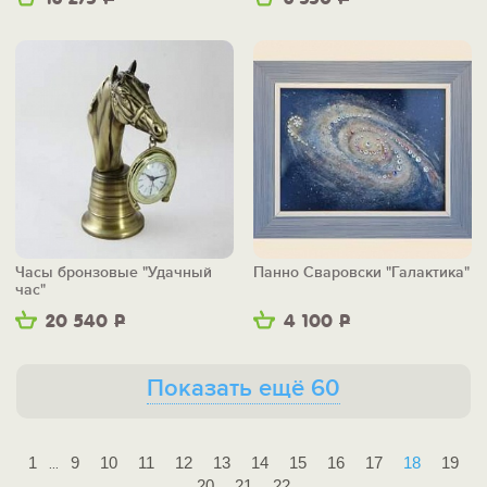
Часы бронзовые "Удачный
Панно Сваровски "Галактика"
час"
20 540
Р
4 100
Р
Показать ещё 60
1
9
10
11
12
13
14
15
16
17
18
19
...
20
21
22