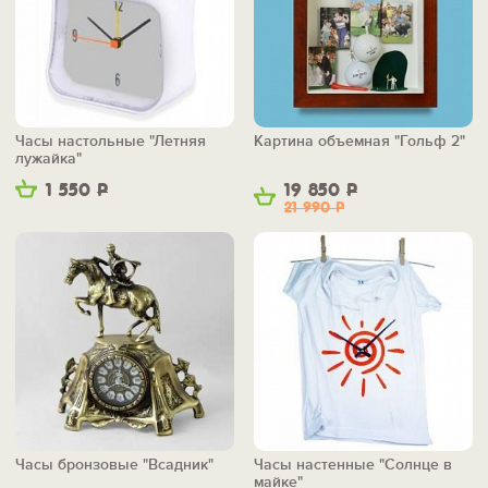
Часы настольные "Летняя
Картина объемная "Гольф 2"
лужайка"
1 550
Р
19 850
Р
21 990
Р
Часы бронзовые "Всадник"
Часы настенные "Солнце в
майке"