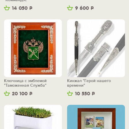
14 050
Р
9 600
Р
Ключница с эмблемой
Кинжал "Герой нашего
"Таможенная Служба"
времени"
20 100
Р
10 550
Р