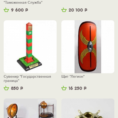
"Таможенная Служба"
9 600
Р
20 100
Р
Сувенир "Государственная
Щит "Легион"
граница"
850
Р
16 250
Р