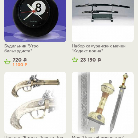
Будильник "Утро
Набор самурайских мечей
бильярдиста"
"Кодекс воина"
720
Р
23 150
Р
1 100
Р
Пистоль "Карты. Деньги. Три
Меч "Первый император"