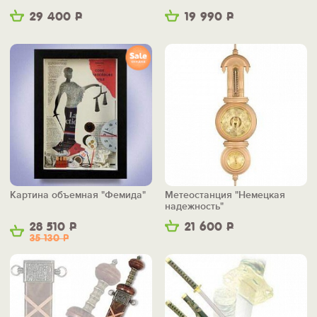
29 400
Р
19 990
Р
Картина объемная "Фемида"
Метеостанция "Немецкая
надежность"
28 510
Р
21 600
Р
35 130
Р