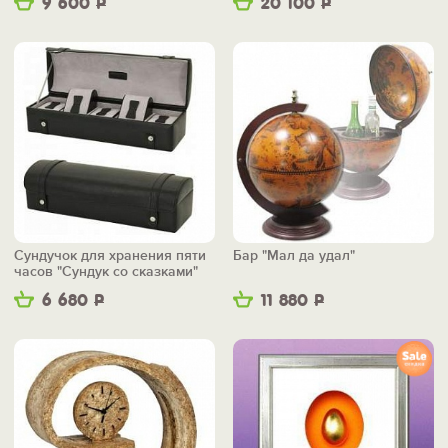
9 600
Р
20 100
Р
Сундучок для хранения пяти
Бар "Мал да удал"
часов "Сундук со сказками"
6 680
Р
11 880
Р