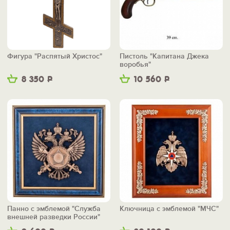
Фигура "Распятый Христос"
Пистоль "Капитана Джека
воробья"
8 350
Р
10 560
Р
Панно с эмблемой "Служба
Ключница с эмблемой "МЧС"
внешней разведки России"