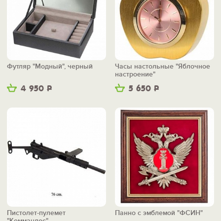
Футляр "Модный", черный
Часы настольные "Яблочное
настроение"
4 950
Р
5 650
Р
Пистолет-пулемет
Панно с эмблемой "ФСИН"
"Коммандос"