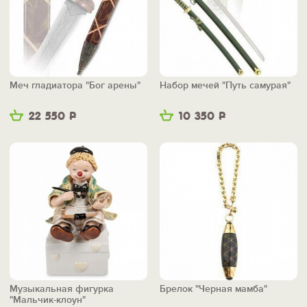
Меч гладиатора "Бог арены"
Набор мечей "Путь самурая"
22 550
Р
10 350
Р
Музыкальная фигурка
Брелок "Черная мамба"
"Мальчик-клоун"