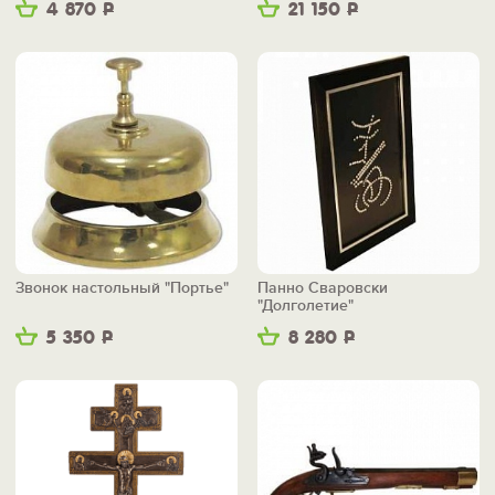
4 870
Р
21 150
Р
Звонок настольный "Портье"
Панно Сваровски
"Долголетие"
5 350
Р
8 280
Р