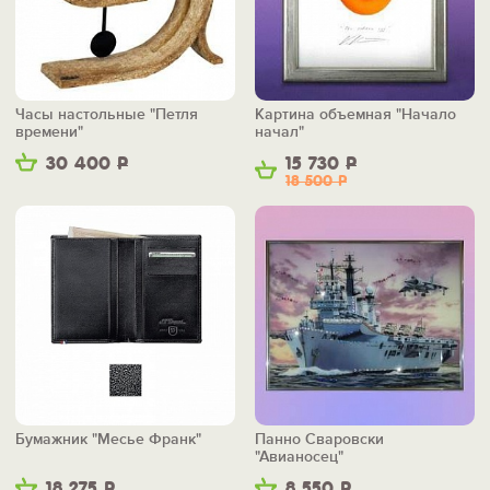
Часы настольные "Петля
Картина объемная "Начало
времени"
начал"
30 400
Р
15 730
Р
18 500
Р
Бумажник "Месье Франк"
Панно Сваровски
"Авианосец"
18 275
Р
8 550
Р