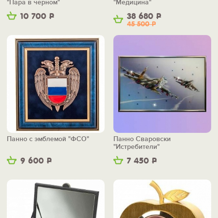
"Пара в черном"
"Медицина"
10 700
Р
38 680
Р
45 500
Р
Панно с эмблемой "ФСО"
Панно Сваровски
"Истребители"
9 600
Р
7 450
Р