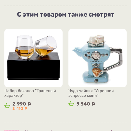
С этим товаром также смотрят
Набор бокалов "Граненый
Чудо-чайник "Утренний
характер"
эспрессо мини"
2 990
Р
5 540
Р
3 410
Р