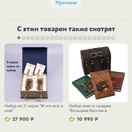
Мужчине
С этим товаром также смотрят
Набор из 2 чарок "И это всё о
Набор книг в сундуке
нем"
"Большим боссам и
маленьким"
27 900
Р
10 990
Р