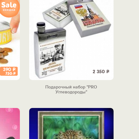
390
Р
2 350
Р
730
Р
Подарочный набор "PRO
Углеводороды"