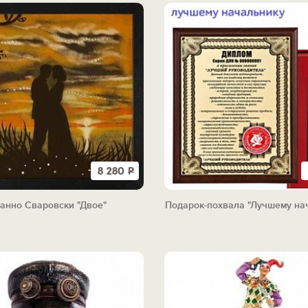
8 280
Р
анно Сваровски "Двое"
Подарок-похвала "Лучшему на