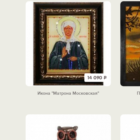
14 090
Р
Икона "Матрона Московская"
П