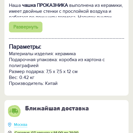
Наша
чашка ПРОКАЗНИКА
выполнена из керамики,
имеет двойные стенки с прослойкой воздуха и
работает по принципу термоса. Напиток внутри
остается горячим, внешняя сторона чашки -
Развернуть
холодной. Наслаждайтесь любимыми напитками, не
обжигая рук!
Параметры:
Материал: керамика.
Размер: диаметр - 7см, высота - 12см.
Материалы изделия: керамика
Размер упаковки: 10,5х10,5х13 см.
Подарочная упаковка: коробка из картона с
Производство: Китай, по заказу и под контролем
полиграфией
качества Европейским производителем.
Размер подарка: 7,5 х 7,5 х 12 см
Вес: 0.42 кг
Производитель: Китай
Ближайшая доставка
Москва