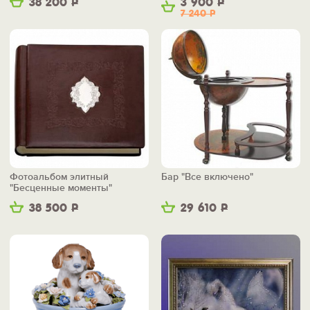
38 200
Р
3 900
Р
7 240
Р
Фотоальбом элитный
Бар "Все включено"
"Бесценные моменты"
38 500
Р
29 610
Р