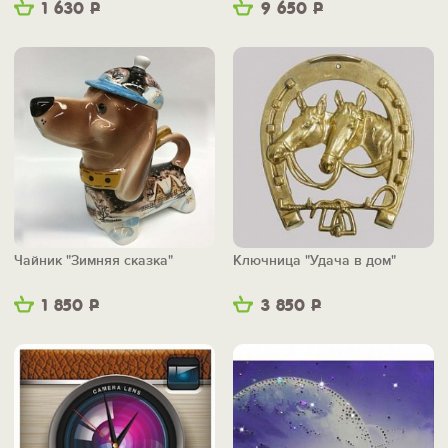
1 630
Р
9 650
Р
Чайник "Зимняя сказка"
Ключница "Удача в дом"
1 850
Р
3 850
Р