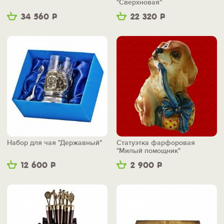
"Сверхновая"
34 560
Р
22 320
Р
Набор для чая "Державный"
Статуэтка фарфоровая
"Милый помощник"
12 600
Р
2 900
Р