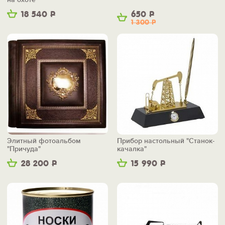
18 540
Р
650
Р
1 300
Р
Элитный фотоальбом
Прибор настольный "Станок-
"Причуда"
качалка"
28 200
Р
15 990
Р