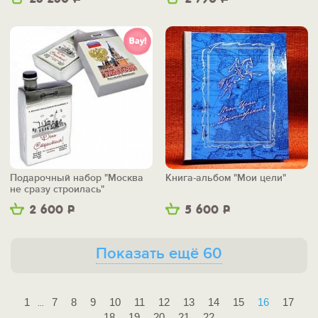
Подарочный набор "Москва
Книга-альбом "Мои цели"
не сразу строилась"
2 600
Р
5 600
Р
Показать ещё 60
1
7
8
9
10
11
12
13
14
15
16
17
...
18
19
20
21
22