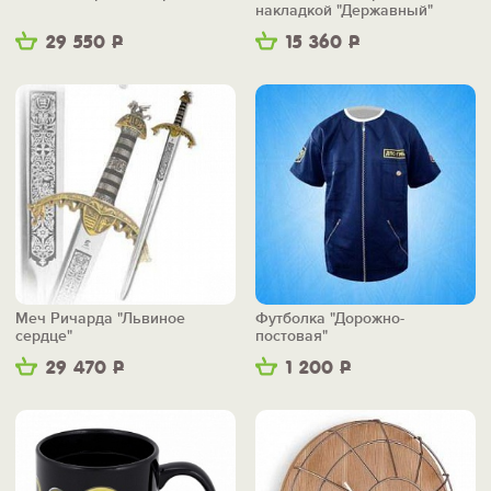
накладкой "Державный"
29 550
Р
15 360
Р
Меч Ричарда "Львиное
Футболка "Дорожно-
сердце"
постовая"
29 470
Р
1 200
Р