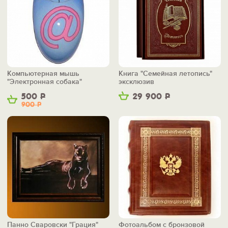
Компьютерная мышь
Книга "Семейная летопись"
"Электронная собака"
эксклюзив
500
Р
29 900
Р
900
Р
Панно Сваровски "Грация"
Фотоальбом с бронзовой