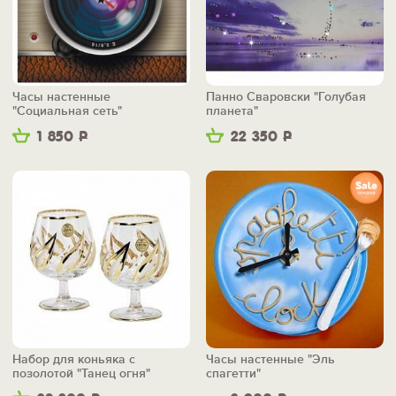
Часы настенные
Панно Сваровски "Голубая
"Социальная сеть"
планета"
1 850
Р
22 350
Р
Набор для коньяка с
Часы настенные "Эль
позолотой "Танец огня"
спагетти"