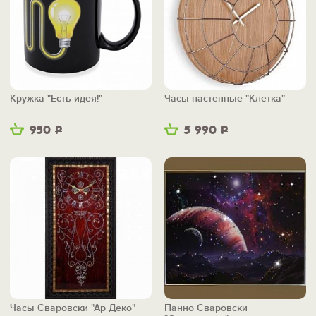
Кружка "Есть идея!"
Часы настенные "Клетка"
950
Р
5 990
Р
Часы Сваровски "Ар Деко"
Панно Сваровски