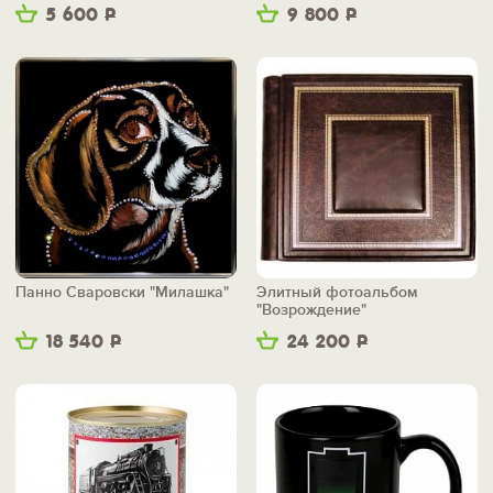
5 600
Р
9 800
Р
Панно Сваровски "Милашка"
Элитный фотоальбом
"Возрождение"
18 540
Р
24 200
Р