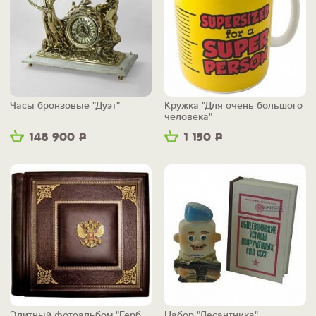
Часы бронзовые "Дуэт"
Кружка "Для очень большого
человека"
148 900
Р
1 150
Р
Элитный фотоальбом "Герб
Набор "Десантника"