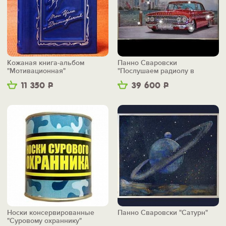
Кожаная книга-альбом
Панно Сваровски
"Мотивационная"
"Послушаем радиолу в
ретроавто?"
11 350
Р
39 600
Р
Носки консервированные
Панно Сваровски "Сатурн"
"Суровому охраннику"