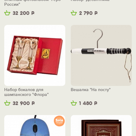
России"
32 200
Р
2 790
Р
Набор бокалов для
Вешалка "На посту"
шампанского "Флора"
32 900
Р
1 480
Р