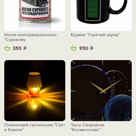
Носки консервированные
Кружка "Горячий заряд"
"Суровому
железнодорожнику"
350
Р
950
Р
Плавающий светильник "Свет
Часы Сваровски
в бокале"
"Космические"