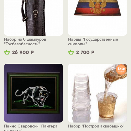
Набор из 6 шампуров
Нарды "Государственные
"Госбезобасность"
символы"
26 900
Р
2 700
Р
Панно Сваровски "Пантера
Набор "Построй аквабашню"
на охоте"