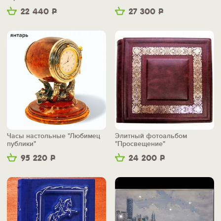
22 440
Р
27 300
Р
Часы настольные "Любимец
Элитный фотоальбом
публики"
"Просвещение"
95 220
Р
24 200
Р