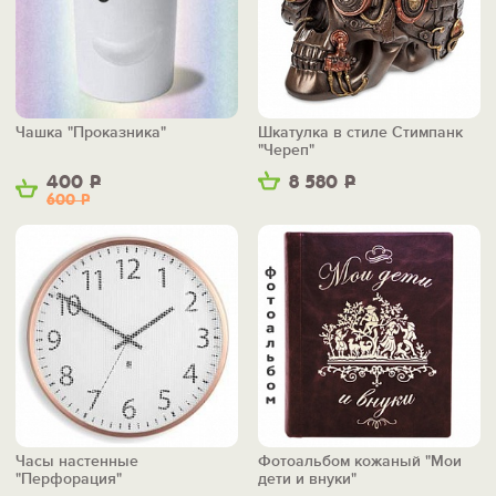
Чашка "Проказника"
Шкатулка в стиле Стимпанк
"Череп"
400
Р
8 580
Р
600
Р
Часы настенные
Фотоальбом кожаный "Мои
"Перфорация"
дети и внуки"