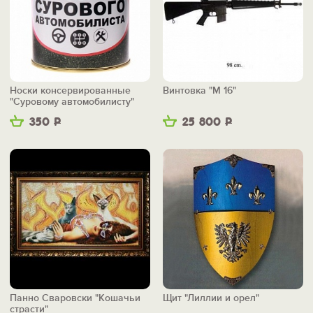
Носки консервированные
Винтовка "М 16"
"Суровому автомобилисту"
350
Р
25 800
Р
Панно Сваровски "Кошачьи
Щит "Лиллии и орел"
страсти"