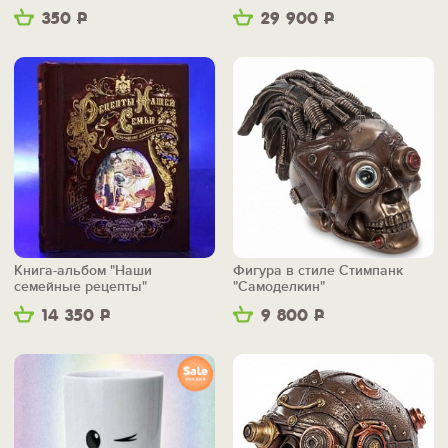
350
Р
29 900
Р
Книга-альбом "Наши
Фигура в стиле Стимпанк
семейные рецепты"
"Самоделкин"
14 350
Р
9 800
Р