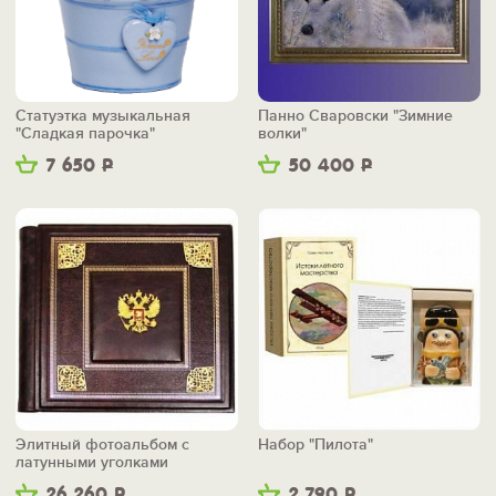
Статуэтка музыкальная
Панно Сваровски "Зимние
"Сладкая парочка"
волки"
7 650
Р
50 400
Р
Элитный фотоальбом с
Набор "Пилота"
латунными уголками
"Государственный"
26 260
Р
2 790
Р