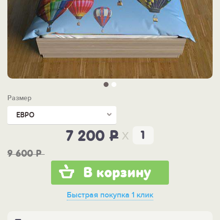
Размер
ЕВРО
x
7 200
P
9 600
P
В корзину
Быстрая покупка
1 клик