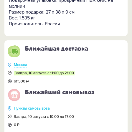
Подарочная упаковка: прозрачный ПВХ кейс на
комплекта
Пододеяльник
Наволочки
молнии
1,5-
1 шт -
1 шт - 150 х 210
2 шт
Размер подарка: 27 х 38 х 9 см
спальный
160х220 см.
см.
- 50х70 см.
Вес: 1.535 кг
2,0-
1 шт -
1 шт - 180 х 210
2 шт
Производитель: Россия
спальный
220х240 см.
см.
- 50х70 см.
ЕВРО
1 шт -
1 шт - 200 х
2 шт
220х240 см.
220 см.
- 70х70 см.
Ближайшая доставка
ПОСМОТРЕТЬ всё оригинальное ПОСТЕЛЬНОЕ
БЕЛЬЕ>>
Москва
Завтра, 10 августа с 11:00 до 21:00
от 590
Р
Ближайший самовывоз
Пункты самовывоза
Завтра, 10 августа с 10:00 до 17:00
0
Р