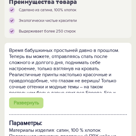
Преимущества товара
Сделано из сатина, 100% хлопок
Экологически чистые красители
Выдерживает более 250 стирок
Время бабушкиных простыней давно в прошлом.
Теперь вы можете, отправляясь спать после
сложного и долгого дня, поднимать себе
настроение, только взглянув на кровать.
Реалистичные принты настолько красочные и
правдоподобные, что глазам не веришь! Только
сочные оттенки и модные темы – на таком
постельном белье давно спит вся Европа. Его и
подарить не стыдно — такой сюрприз виновник
Развернуть
торжества еще не видел – это точно.
Обратите внимание на соответствие размеров и
комплектность наборов постельного белья:
Параметры:
Материалы изделия: сатин, 100 % хлопок
Размер
Простыня