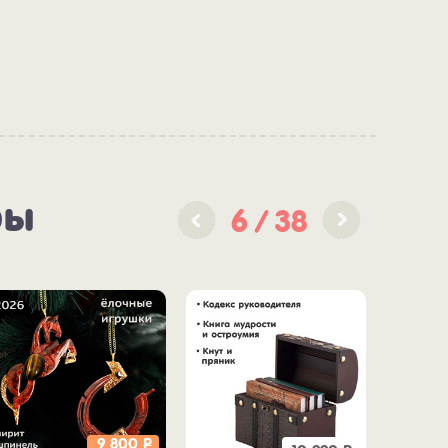
ры
6
38
9 800
Р