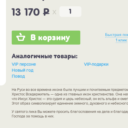
x
13 170
P
Быстрая по
В корзину
1 клик
Аналогичные товары:
VIP персоне
VIP-подарки
Новый год
Повод
На Руси во все времена икона была лучшим и почитаемым предметом
Христос Вседержитель — одна из главных икон христианства. Она нап
что Иисус Христос — это судия и царь небесный, он есть альфа и омег
Этот образ символизирует единение земного, духовного и небесного
У святого лика Вы можете просить благословения на дела и благода
Господа за помощь в них.