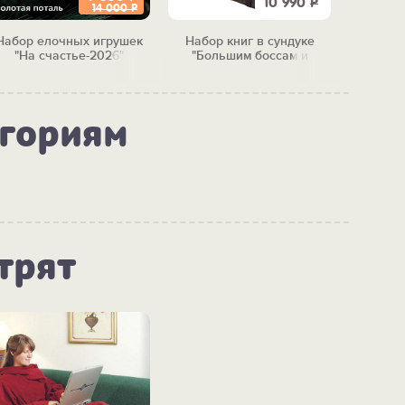
10 990
Р
14 000
Р
Набор елочных игрушек
Набор книг в сундуке
Полоч
"На счастье-2026"
"Большим боссам и
"Рай
маленьким"
егориям
трят