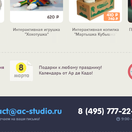
410
Р
620
Р
740
Р
Интерактивная игрушка
Интерактивная копилка
П
"Хохотушка"
"Мартышка Кубышка"
ия
Подарки к любому празднику!
Календарь от Ар де Кадо!
act@ac-studio.ru
8 (495) 777-2
вечаем на ваши письма!
9:00 