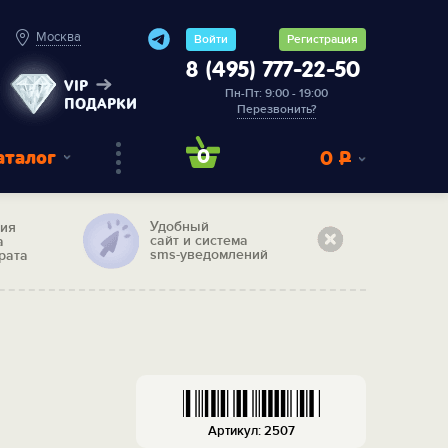
Москва
Войти
Регистрация
8 (495) 777-22-50
VIP
Пн-Пт: 9:00 - 19:00
ПОДАРКИ
Перезвонить?
аталог
0
0
Р
Удобный
тия
сайт и система
а
sms-уведомлений
рата
Артикул: 2507