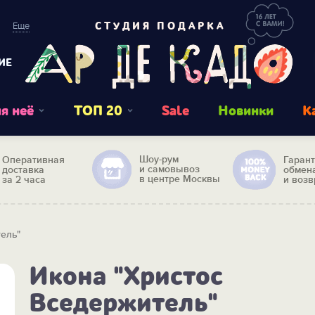
Еще
СТУДИЯ ПОДАРКА
ИЕ
я неё
ТОП 20
Sale
Новинки
К
Шоу-рум
Оперативная
Гаран
и самовывоз
доставка
обмен
в центре Москвы
за 2 часа
и возв
ель"
Икона "Христос
Вседержитель"