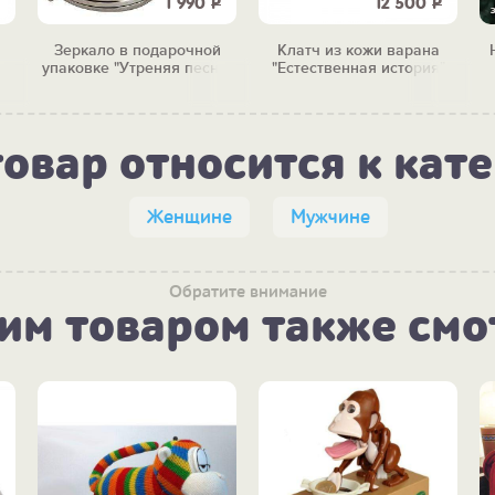
1 990
Р
12 500
Р
Зеркало в подарочной
Клатч из кожи варана
упаковке "Утреняя песня"
"Естественная история"
товар относится к кат
Женщине
Мужчине
Обратите внимание
тим товаром также смо