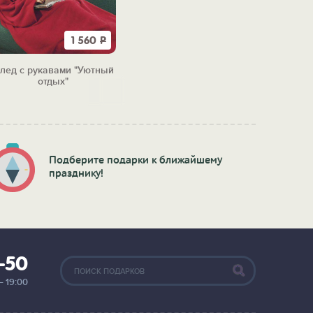
1 560
Р
лед с рукавами "Уютный
отдых"
Подберите подарки к ближайшему
празднику!
2-50
— 19:00