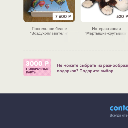
7 600
Р
520
Р
Постельное белье
Интерактивная
"Воздухоплаватели"
"Мартышка-крутышка"
Не можете выбрать из разнообраз
подарков? Подарите выбор!
cont
Всегда от