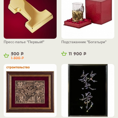
Пресс-папье "Первый!"
Подстаканник "Богатыри"
500
Р
11 900
Р
1 500
Р