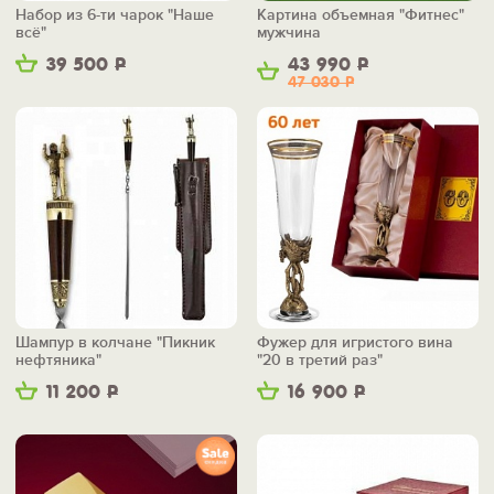
Набор из 6-ти чарок "Наше
Картина объемная "Фитнес"
всё"
мужчина
39 500
Р
43 990
Р
47 030
Р
Шампур в колчане "Пикник
Фужер для игристого вина
нефтяника"
"20 в третий раз"
11 200
Р
16 900
Р