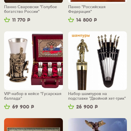
Панно Сваровски "Голубое
Панно "Российская
богатство России"
Федерация"
11 770
Р
14 800
Р
VIP-набор в кейсе "Гусарская
Набор шампуров на
баллада"
подставке "Двойной хет-трик"
69 900
Р
26 900
Р