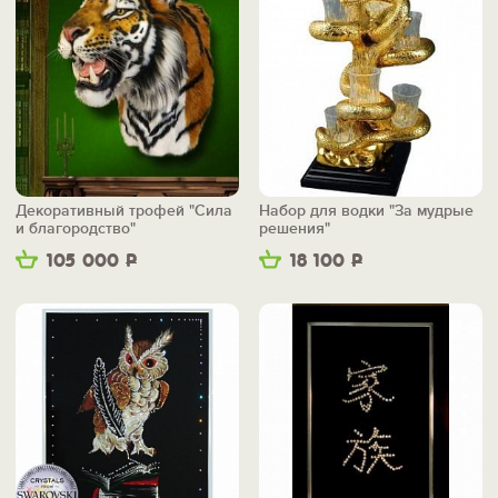
Декоративный трофей "Сила
Набор для водки "За мудрые
и благородство"
решения"
105 000
Р
18 100
Р