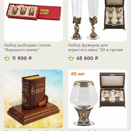
Набор рыбацких стопок
Набор фужеров для
"Хорошего клева"
игристого вина "20 в третий
раз"
11 900
Р
45 600
Р