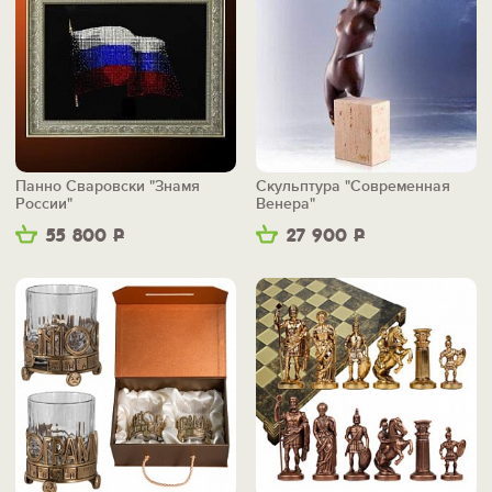
Панно Сваровски "Знамя
Скульптура "Современная
России"
Венера"
55 800
Р
27 900
Р