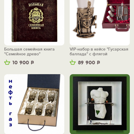
Большая семейная книга
VIP-набор в кейсе "Гусарская
"Семейное древо"
баллада" с флягой
10 900
Р
89 900
Р