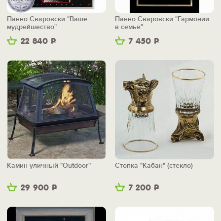
Панно Сваровски "Ваше
Панно Сваровски "Гармонии
мудрейшество"
в семье"
22 840
Р
7 450
Р
Камин уличный "Outdoor"
Стопка "Кабан" (стекло)
29 900
Р
7 200
Р