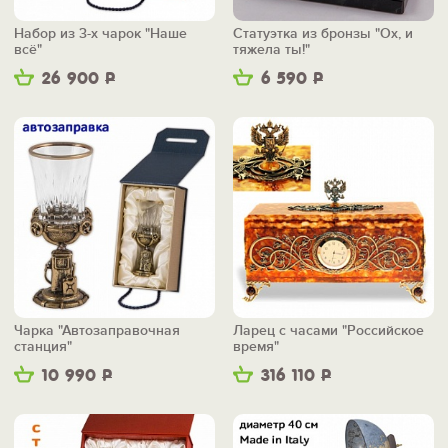
Набор из 3-х чарок "Наше
Статуэтка из бронзы "Ох, и
всё"
тяжела ты!"
26 900
Р
6 590
Р
Чарка "Автозаправочная
Ларец с часами "Российское
станция"
время"
10 990
Р
316 110
Р