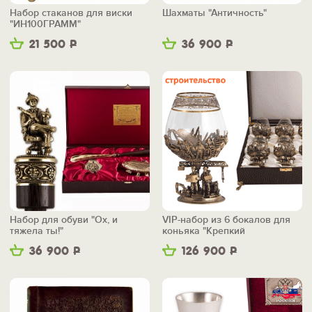
Набор стаканов для виски
Шахматы "Античность"
"ИН100ГРАММ"
21 500
Р
36 900
Р
Набор для обуви "Ох, и
VIP-набор из 6 бокалов для
тяжела ты!"
коньяка "Крепкий
фундамент"
36 900
Р
126 900
Р