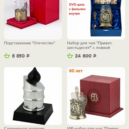
Подстаканник "Отечество"
Набор для чая "Привет,
шестьдесят!" с ложкой
8 850
Р
24 800
Р
Сувенирное изделие
VIP-набор для чая "Привет,