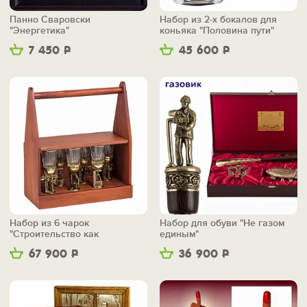
Панно Сваровски
Набор из 2-х бокалов для
"Энергетика"
коньяка "Половина пути"
7 450
Р
45 600
Р
Набор из 6 чарок
Набор для обуви "Не газом
"Строительство как
единым"
искусство" в ящике
67 900
Р
36 900
Р