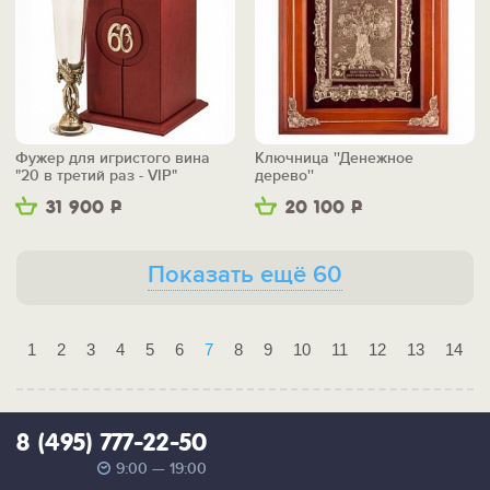
Фужер для игристого вина
Ключница ''Денежное
"20 в третий раз - VIP"
дерево''
31 900
Р
20 100
Р
Показать ещё 60
1
2
3
4
5
6
7
8
9
10
11
12
13
14
8 (495) 777-22-50
9:00 — 19:00