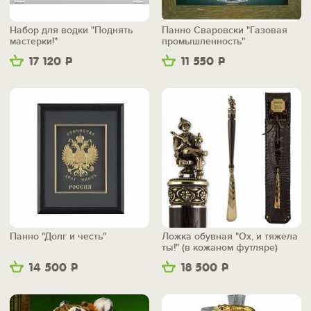
Набор для водки "Поднять
Панно Сваровски "Газовая
мастерки!"
промышленность"
17 120
Р
11 550
Р
Панно "Долг и честь"
Ложка обувная "Ох, и тяжела
ты!" (в кожаном футляре)
14 500
Р
18 500
Р