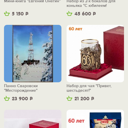
Мини-книга "Евгений Онегин"
Набор из 2-х бокалов для
коньяка "С юбилеем!
Шестьдесят!"
5 150
Р
45 600
Р
Панно Сваровски
Набор для чая "Привет,
"Месторождение"
шестьдесят!"
23 900
Р
21 200
Р