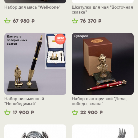
Набор для мяса "Well-done"
Шкатулка для чая "Восточная
сказка"
67 980
Р
76 370
Р
Набор письменный
Набор с авторучкой "Дела,
"Непобедимый"
победы, слава"
17 900
Р
22 900
Р