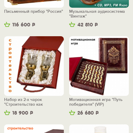
Письменный прибор "Россия"
Музыкальная аудиосистема
"Винтаж"
116 600
Р
42 810
Р
Набор из 2-х чарок
Мотивационная игра "Путь
"Строительство как
победителя" (VIP)
искусство"
18 900
Р
26 680
Р