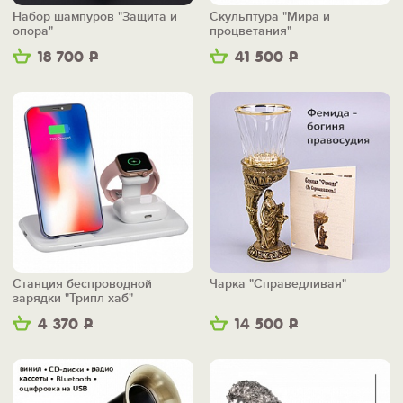
Набор шампуров "Защита и
Скульптура "Мира и
опора"
процветания"
18 700
Р
41 500
Р
Станция беспроводной
Чарка "Справедливая"
зарядки "Трипл хаб"
4 370
Р
14 500
Р