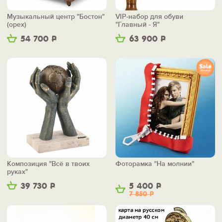
Музыкальный центр "Бостон"
VIP-набор для обуви
(орех)
"Главный - Я"
54 700
Р
63 900
Р
Композиция "Всё в твоих
Фоторамка "На молнии"
руках"
39 730
Р
5 400
Р
7 850
Р