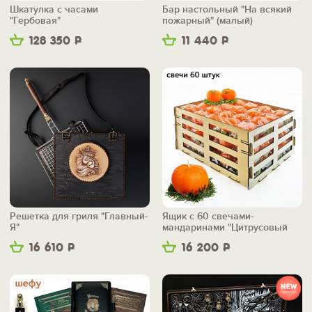
Шкатулка с часами
Бар настольный "На всякий
"Гербовая"
пожарный" (малый)
128 350
Р
11 440
Р
Решетка для гриля "Главный-
Ящик с 60 свечами-
Я"
мандаринами "Цитрусовый
бум"
16 610
Р
16 200
Р