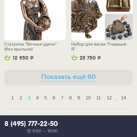
Статуэтка "Вечная удача"
Набор для виски "Главный -
(без крыльев)
Я"
12 950
Р
25 750
Р
Показать ещё 60
1
2
3
4
5
6
7
8
9
10
11
12
14
...
8 (495) 777-22-50
9:00 — 19:00