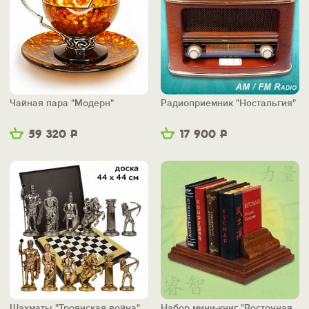
Чайная пара "Модерн"
Радиоприемник "Ностальгия"
59 320
Р
17 900
Р
Шахматы "Троянская война"
Набор мини-книг "Восточная