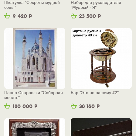
Шкатулка "Секреты мудрой
Набор для руководителя
совы"
"Мудрый - Я"
9 420
Р
23 500
Р
Панно Сваровски "Соборная
Бар "Это по-нашему #2"
мечеть"
180 000
Р
38 160
Р