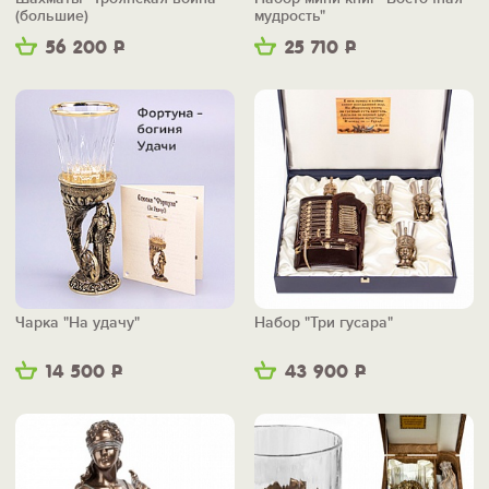
(большие)
мудрость"
56 200
Р
25 710
Р
Чарка "На удачу"
Набор "Три гусара"
14 500
Р
43 900
Р