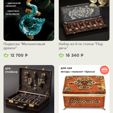
Подвеска "Малахитовый
Набор из 6-ти стопок "Под
дракон"
дичь"
12 700
Р
16 340
Р