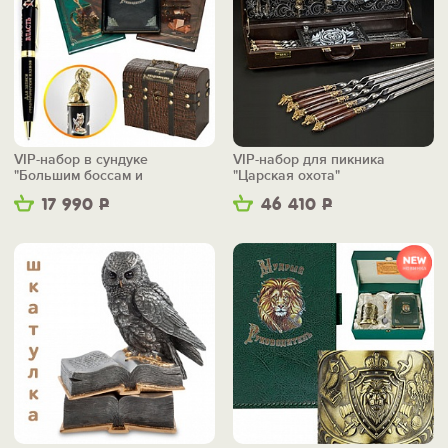
VIP-набор в сундуке
VIP-набор для пикника
"Большим боссам и
"Царская охота"
маленьким"
17 990
Р
46 410
Р