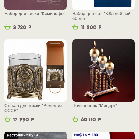
Набор для виски "Комильфо"
Набор для чая "Юбилейный
60 лет"
3 720
Р
11 600
Р
Стакан для виски "Родом из
Подсвечник "Моцарт"
СССР"
17 990
Р
68 110
Р