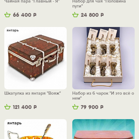
Чайная пара "Главный - Я"
Набор для чая "Половина
пути"
66 400
Р
24 800
Р
Шкатулка из янтаря "Вояж"
Набор из 6 чарок "И это всё о
нем"
121 400
Р
79 900
Р