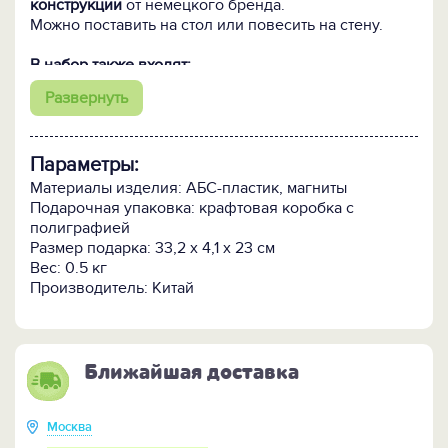
конструкции
от немецкого бренда.
Можно поставить на стол или повесить на стену.
В набор также входят:
3 разноцветных магнитных шарика
Развернуть
для обозначения текущей даты, дня недели и
месяца;
настольная подставка;
Параметры:
фурнитура для крепления к стене.
Материалы изделия: АБС-пластик, магниты
ПОСМОТРИТЕ вечный календарь "Ошибиться
Подарочная упаковка: крафтовая коробка с
невозможно" >>
полиграфией
Размер подарка: 33,2 x 4,1 x 23 см
Вес: 0.5 кг
Производитель: Китай
Ближайшая доставка
Москва