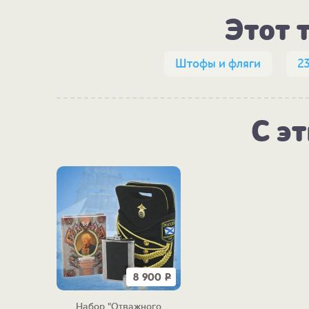
Этот 
Штофы и фляги
2
С э
8 900
Р
Набор "Отважного