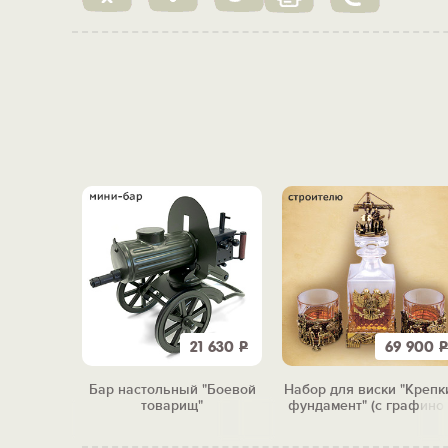
9 900
Р
21 630
Р
69 900
Р
Гусарская
Бар настольный "Боевой
Набор для виски "Крепк
лягой
товарищ"
фундамент" (с графино