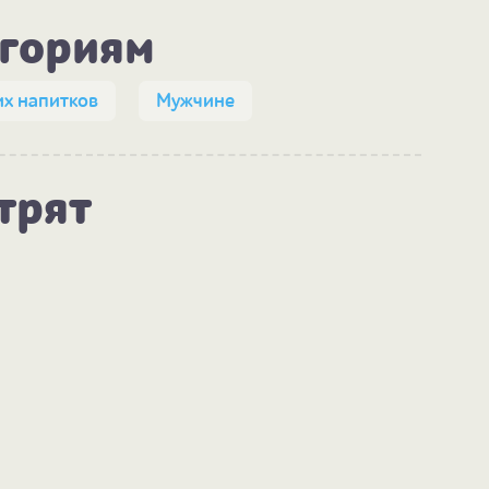
егориям
их напитков
Мужчине
трят