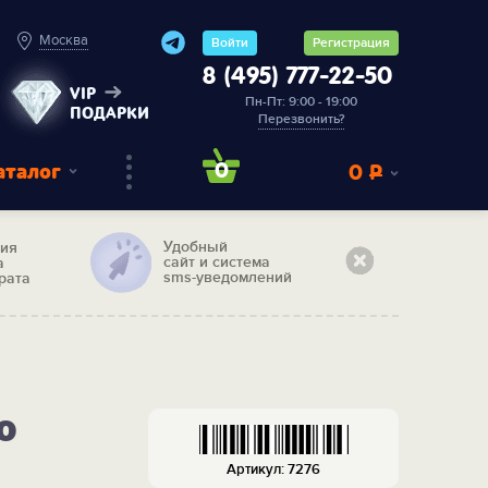
Москва
Войти
Регистрация
8 (495) 777-22-50
VIP
Пн-Пт: 9:00 - 19:00
ПОДАРКИ
Перезвонить?
аталог
0
0
Р
Удобный
тия
сайт и система
а
sms-уведомлений
рата
о
Артикул: 7276