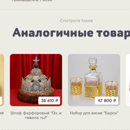
Смотрите также
Аналогичные това
38 610
Р
47 800
Р
ий
Штоф фарфоровый "Ох, и
Набор для виски "Барон"
м)
тяжела ты!"