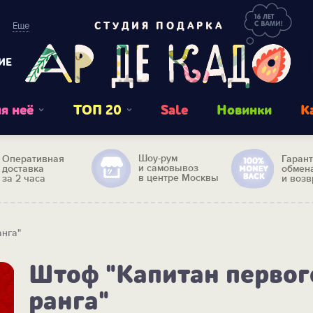
Еще
СТУДИЯ ПОДАРКА
ИЕ
я неё
ТОП 20
Sale
Новинки
К
Шоу-рум
Оперативная
Гаран
и самовывоз
доставка
обмен
в центре Москвы
за 2 часа
и возв
анга"
Штоф "Капитан первог
ранга"