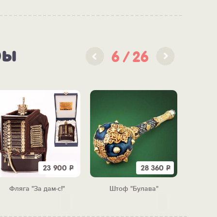
ры
6
26
23 900
Р
28 360
Р
Фляга "За дам-с!"
Штоф "Булава"
"АКВ