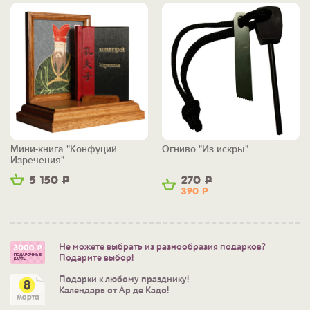
Мини-книга "Конфуций.
Огниво "Из искры"
Изречения"
5 150
Р
270
Р
390
Р
Не можете выбрать из разнообразия подарков?
Подарите выбор!
Подарки к любому празднику!
Календарь от Ар де Кадо!