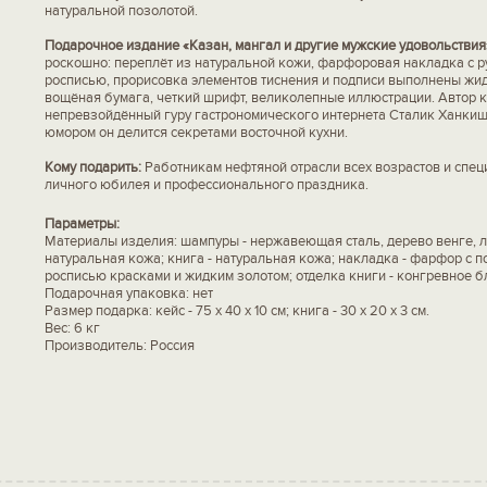
натуральной позолотой.
Подарочное издание «Казан, мангал и другие мужские удовольствия
роскошно: переплёт из натуральной кожи, фарфоровая накладка с р
росписью, прорисовка элементов тиснения и подписи выполнены жи
вощёная бумага, четкий шрифт, великолепные иллюстрации. Автор к
непревзойдённый гуру гастрономического интернета Сталик Ханкиши
юмором он делится секретами восточной кухни.
Кому подарить:
Работникам нефтяной отрасли всех возрастов и спец
личного юбилея и профессионального праздника.
Параметры:
Материалы изделия: шампуры - нержавеющая сталь, дерево венге, ла
натуральная кожа; книга - натуральная кожа; накладка - фарфор с 
росписью красками и жидким золотом; отделка книги - конгревное б
Подарочная упаковка: нет
Размер подарка: кейс - 75 х 40 х 10 см; книга - 30 х 20 х 3 см.
Вес: 6 кг
Производитель: Россия