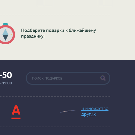
подсветкой)
Подберите подарки к ближайшему
празднику!
2-50
— 19:00
и множество
других