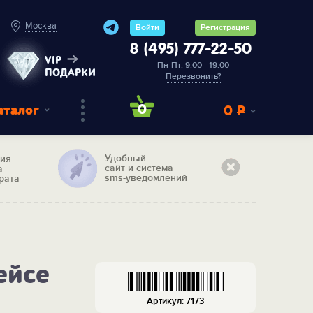
Москва
Войти
Регистрация
8 (495) 777-22-50
VIP
Пн-Пт: 9:00 - 19:00
ПОДАРКИ
Перезвонить?
аталог
0
0
Р
Удобный
тия
сайт и система
а
sms-уведомлений
рата
ейсе
Артикул: 7173