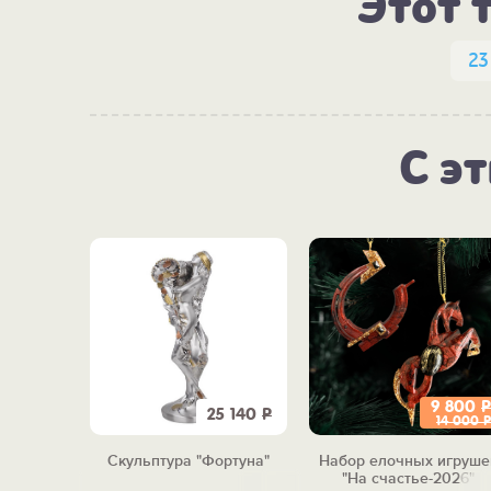
Этот 
23
С э
9 800
Р
2 850
Р
25 140
Р
14 000
Р
кника
Скульптура "Фортуна"
Набор елочных игруше
у
"На счастье-2026"