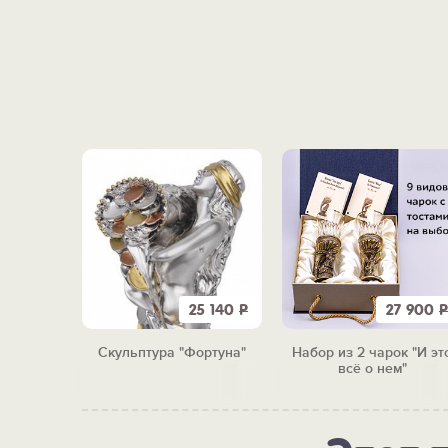
2 500
Р
25 140
Р
27 900
Р
"Царь"
Скульптура "Фортуна"
Набор из 2 чарок "И эт
всё о нем"