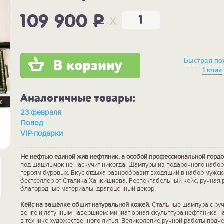
x
109 900
P
Быстрая по
В корзину
1 клик
Аналогичные товары:
23 февраля
Повод
VIP-подарки
Не нефтью единой жив нефтяник, а особой профессиональной гордо
под шашлычок не наскучит никогда. Шампуры из подарочного набор
героям буровых. Вкус отдыха разнообразит входящий в набор мужс
бестселлер от Сталика Ханкишиева. Респектабельный кейс, ручная 
благородные материалы, драгоценный декор.
Кейс на защёлке обшит натуральной кожей.
Стальные шампура с руч
венге и латунным навершием: миниатюрная скульптура нефтяника н
в технике художественного литья. Великолепие ручной работы подч