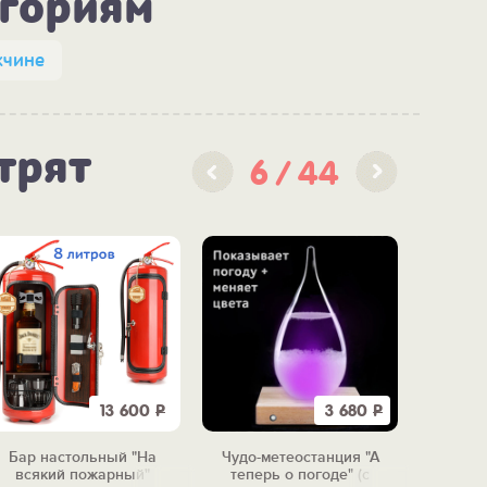
егориям
чине
трят
6
44
13 600
Р
3 680
Р
Бар настольный "На
Чудо-метеостанция "А
Скульп
всякий пожарный"
теперь о погоде" (с