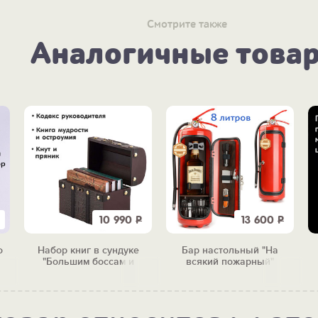
Смотрите также
Аналогичные това
10 990
Р
13 600
Р
о
Набор книг в сундуке
Бар настольный "На
"Большим боссам и
всякий пожарный"
маленьким"