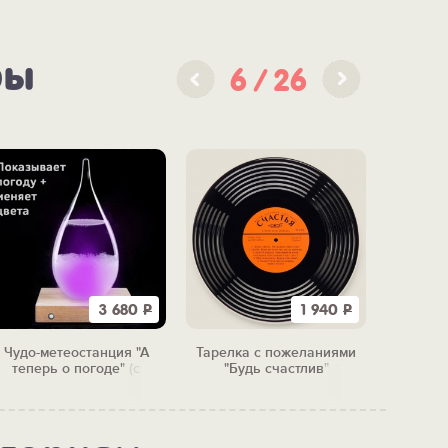
ры
6
26
3 680
Р
1 940
Р
Чудо-метеостанция "А
Тарелка с пожеланиями
Набо
теперь о погоде" (с
"Будь счастлив"
"Исто
подсветкой)