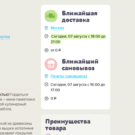
Ближайшая
доставка
Москва
Сегодня, 07 августа с 18:00 до
купка
21:00
от 0
Р
Ближайший
самовывоз
Пункты самовывоза
Сегодня, 07 августа с 16:00 до
17:00
стью!
Гордиться
0
Р
а – мини-памятники
кой кулинарный
работа,
Преимущества
кой из древесины
товара
а вышке исполнена
еркивает покрытие