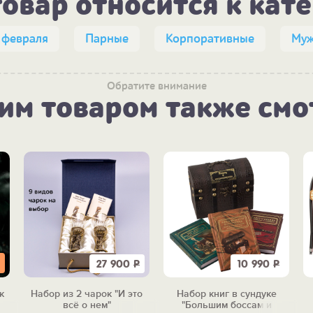
товар относится к кат
 февраля
Парные
Корпоративные
Муж
Обратите внимание
тим товаром также смо
27 900
Р
10 990
Р
к
Набор из 2 чарок "И это
Набор книг в сундуке
всё о нем"
"Большим боссам и