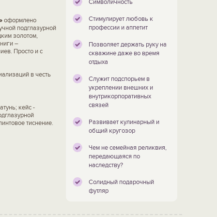
Символичность
Стимулирует любовь к
»
оформлено
профессии и аппетит
учной подглазурной
дким золотом,
ниги –
Позволяет держать руку на
ев. Просто и с
скважине даже во время
отдыха
иализаций в честь
Служит подспорьем в
укреплении внешних и
внутрикорпоративных
связей
тунь; кейс -
подглазурной
Развивает кулинарный и
линтовое тиснение.
общий кругозор
Чем не семейная реликвия,
передающаяся по
наследству?
Солидный подарочный
футляр