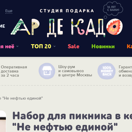
Еще
СТУДИЯ ПОДАРКА
ИЕ
я неё
ТОП 20
Sale
Новинки
К
Шоу-рум
Оперативная
Гаран
и самовывоз
доставка
обмен
в центре Москвы
за 2 часа
и возв
е "Не нефтью единой"
Набор для пикника в к
"Не нефтью единой"