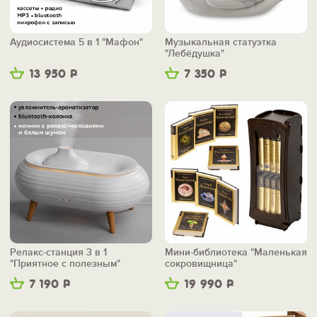
Аудиосистема 5 в 1 "Мафон"
Музыкальная статуэтка
"Лебёдушка"
13 950
Р
7 350
Р
Релакс-станция 3 в 1
Мини-библиотека "Маленькая
"Приятное с полезным"
сокровищница"
7 190
Р
19 990
Р