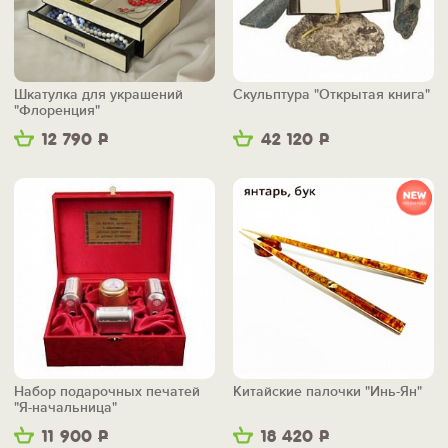
Шкатулка для украшений
Скульптура "Открытая книга"
"Флоренция"
12 790
Р
42 120
Р
Набор подарочных печатей
Китайские палочки "Инь-Ян"
"Я-начальница"
11 900
Р
18 420
Р