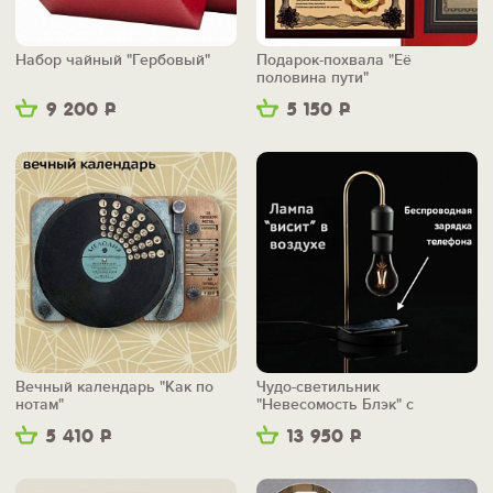
Набор чайный "Гербовый"
Подарок-похвала "Её
половина пути"
9 200
Р
5 150
Р
Вечный календарь "Как по
Чудо-светильник
нотам"
"Невесомость Блэк" с
беспроводной зарядкой
5 410
Р
13 950
Р