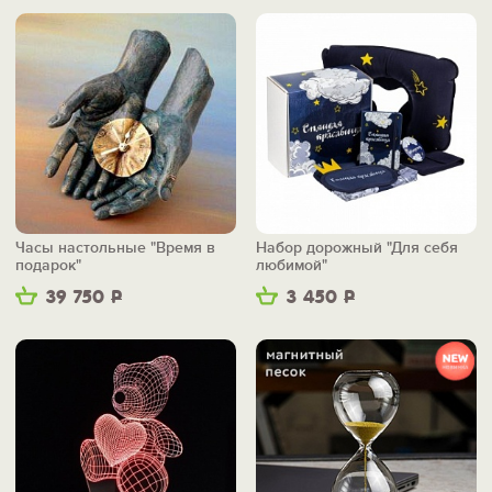
Часы настольные "Время в
Набор дорожный "Для себя
подарок"
любимой"
39 750
Р
3 450
Р