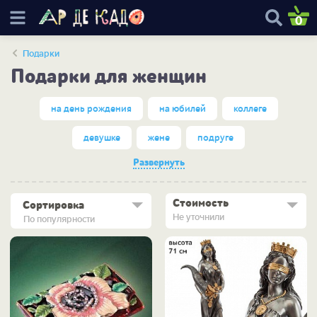
0
Подарки
Подарки для женщин
на день рождения
на юбилей
коллеге
девушке
жене
подруге
Развернуть
Стоимость
Сортировка
Не уточнили
По популярности