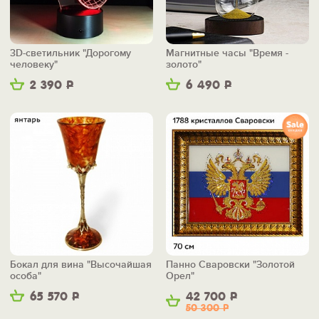
3D-светильник "Дорогому
Магнитные часы "Время -
человеку"
золото"
2 390
Р
6 490
Р
Бокал для вина "Высочайшая
Панно Сваровски "Золотой
особа"
Орел"
65 570
Р
42 700
Р
50 300
Р