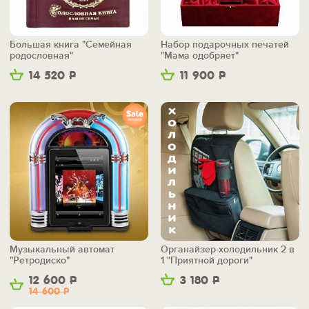
Большая книга "Семейная
Набор подарочных печатей
родословная"
"Мама одобряет"
14 520
Р
11 900
Р
Музыкальный автомат
Органайзер-холодильник 2 в
"Ретродиско"
1 "Приятной дороги"
12 600
Р
3 180
Р
14 600
Р