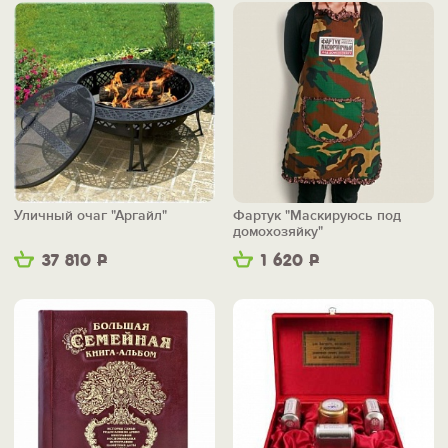
Уличный очаг "Аргайл"
Фартук "Маскируюсь под
домохозяйку"
37 810
Р
1 620
Р