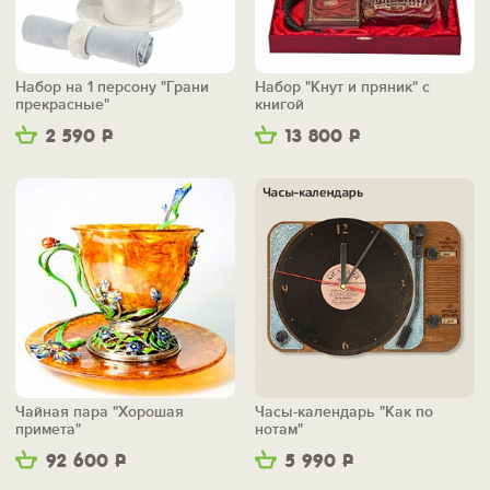
Набор на 1 персону "Грани
Набор "Кнут и пряник" с
прекрасные"
книгой
2 590
Р
13 800
Р
Чайная пара "Хорошая
Часы-календарь "Как по
примета"
нотам"
92 600
Р
5 990
Р