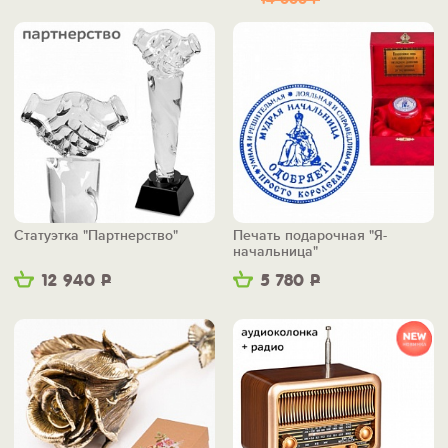
14 000
Р
Статуэтка "Партнерство"
Печать подарочная "Я-
начальница"
12 940
Р
5 780
Р