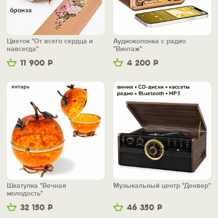
Цветок "От всего сердца и
Аудиоколонка с радио
навсегда"
"Винтаж"
11 900
Р
4 200
Р
Шкатулка "Вечная
Музыкальный центр "Денвер"
молодость"
32 150
Р
46 350
Р