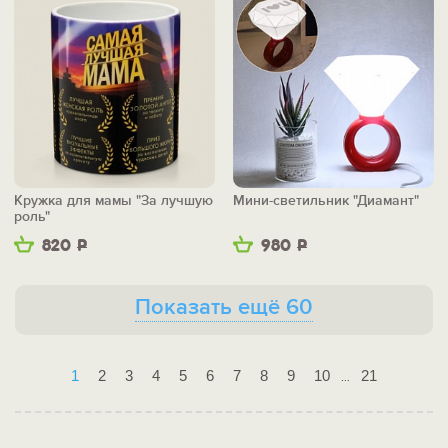
Кружка для мамы "За лучшую
Мини-светильник "Диамант"
роль"
820
Р
980
Р
Показать ещё 60
1
2
3
4
5
6
7
8
9
10
21
...