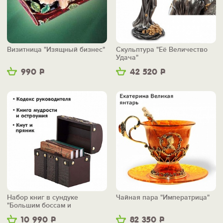
Визитница "Изящный бизнес"
Скульптура "Её Величество
Удача"
990
Р
42 520
Р
Набор книг в сундуке
Чайная пара "Императрица"
"Большим боссам и
маленьким"
10 990
Р
82 350
Р