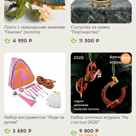
Плато с природными камнями
Статуэтка на камне
"Павлин" (золото)
"Партнерство"
4 950
Р
11 500
Р
Набор инструментов "Леди за
Набор елочных игрушек "На
рулем"
счастье-2026"
3 650
Р
9 800
Р