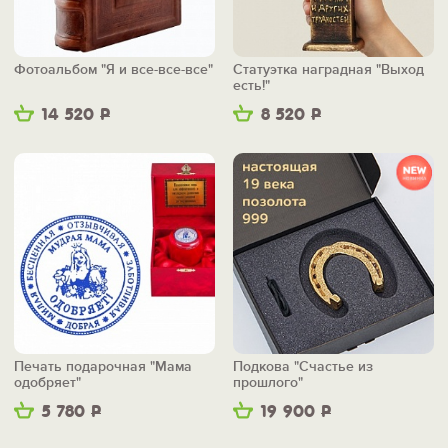
Фотоальбом "Я и все-все-все"
Статуэтка наградная "Выход
есть!"
14 520
Р
8 520
Р
Печать подарочная "Мама
Подкова "Счастье из
одобряет"
прошлого"
5 780
Р
19 900
Р