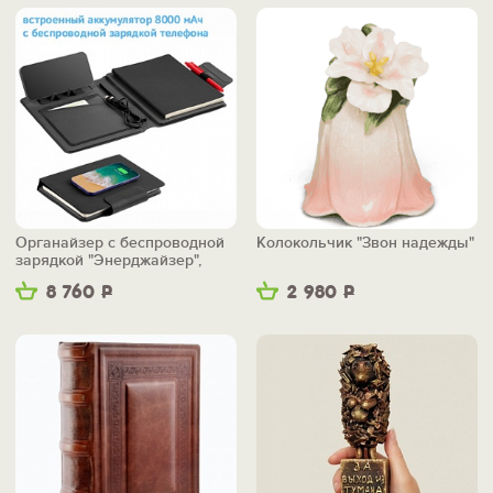
Органайзер с беспроводной
Колокольчик "Звон надежды"
зарядкой "Энерджайзер",
вер.2
8 760
Р
2 980
Р