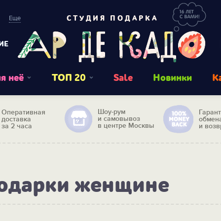
Еще
СТУДИЯ ПОДАРКА
ИЕ
я неё
ТОП 20
Sale
Новинки
К
Шоу-рум
Оперативная
Гаран
и самовывоз
доставка
обмен
в центре Москвы
за 2 часа
и возв
подарки женщине