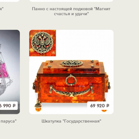
я"
Панно с настоящей подковой "Магнит
счастья и удачи"
6 990
Р
69 920
Р
 паруса"
Шкатулка "Государственная"