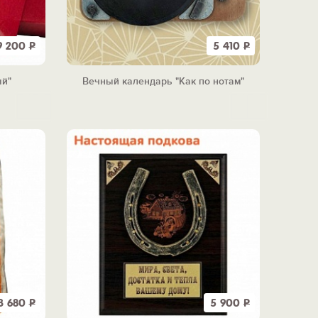
9 200
Р
5 410
Р
ый"
Вечный календарь "Как по нотам"
3 680
Р
5 900
Р