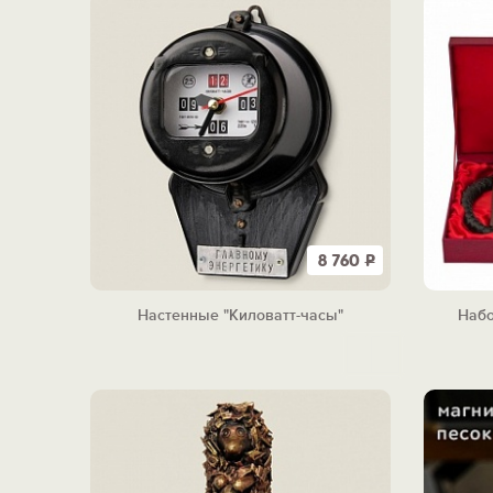
8 760
Р
Настенные "Киловатт-часы"
Набо