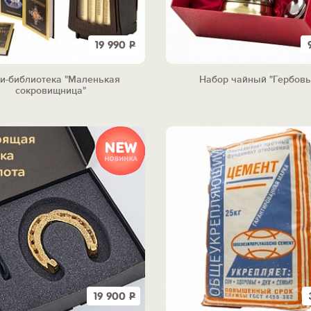
19 990
Р
и-библиотека "Маленькая
Набор чайный "Гербов
сокровищница"
19 900
Р