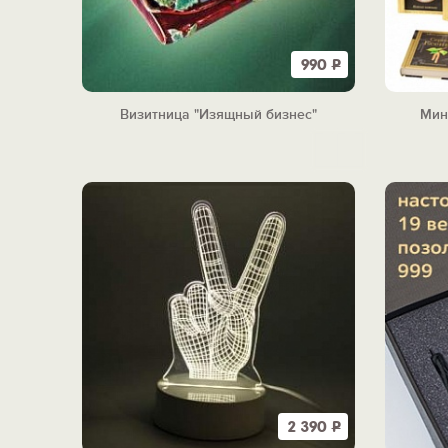
990
Р
Визитница "Изящный бизнес"
Мин
2 390
Р