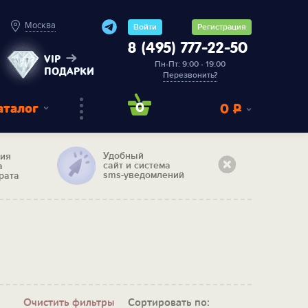
Москва
Войти
Регистрация
8 (495) 777-22-50
VIP
Пн-Пт: 9:00 - 19:00
ПОДАРКИ
Перезвонить?
аталог
0
0
Р
Удобный
тия
сайт и система
а
sms-уведомлений
рата
Очистить фильтры
Сортировать по: