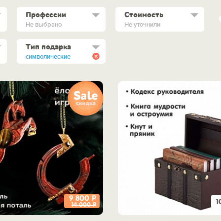
Профессии
Стоимость
Не выбрано
Не уточнили
Тип подарка
символические
9 800
Р
1
14 000
Р