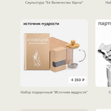
Скульптура "Её Величество Удача"
На
4 250
Р
Набор подарочный "Источник мудрости"
С