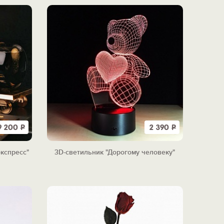
9 200
Р
2 390
Р
экспресс"
3D-светильник "Дорогому человеку"