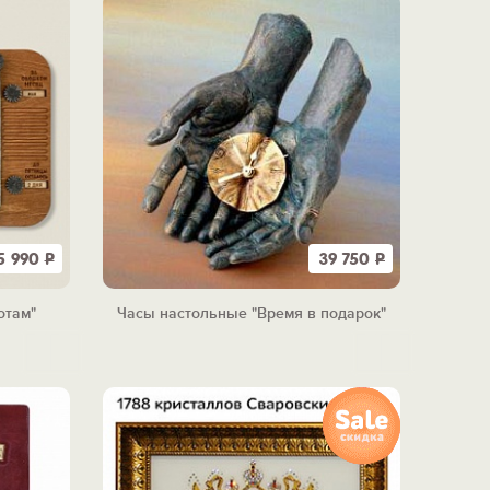
5 990
Р
39 750
Р
отам"
Часы настольные "Время в подарок"