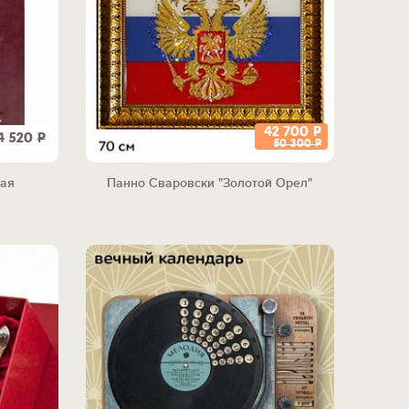
42 700
Р
4 520
Р
50 300
Р
ная
Панно Сваровски "Золотой Орел"