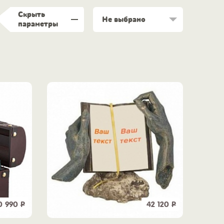
Скрыть
Не выбрано
параметры
0 990
Р
42 120
Р