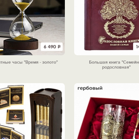
6 490
Р
1
тные часы "Время - золото"
Большая книга "Семей
родословная"