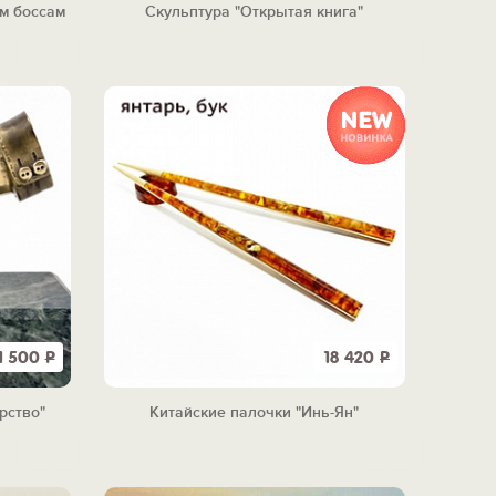
им боссам
Скульптура "Открытая книга"
11 500
Р
18 420
Р
рство"
Китайские палочки "Инь-Ян"