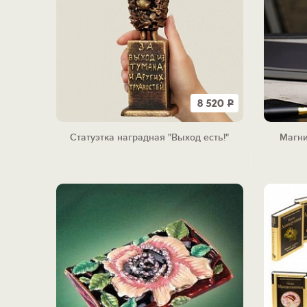
8 520
Р
Статуэтка наградная "Выход есть!"
Магни