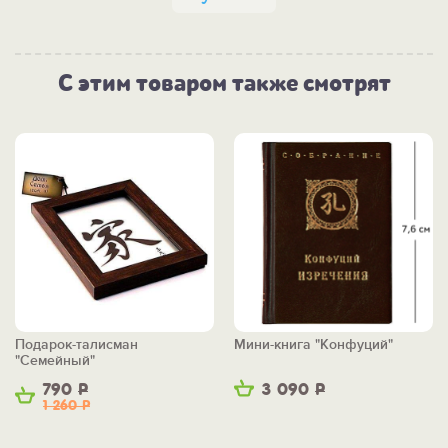
С этим товаром также смотрят
Подарок-талисман
Мини-книга "Конфуций"
"Семейный"
790
Р
3 090
Р
1 260
Р