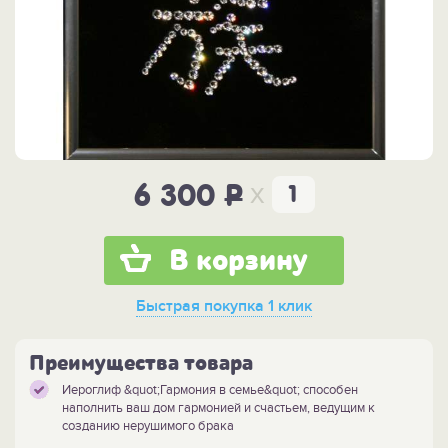
x
6 300
P
В корзину
Быстрая покупка
1 клик
Преимущества товара
Иероглиф &quot;Гармония в семье&quot; способен
наполнить ваш дом гармонией и счастьем, ведущим к
созданию нерушимого брака