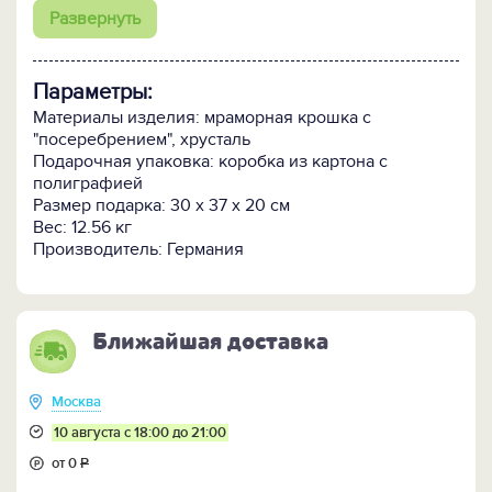
достойным подарком, подчеркивающим статус.
Развернуть
В набор входит: графин, объем 0,9 литра. , 6 стопок,
подставка.
Параметры:
Материалы изделия: мраморная крошка с
"посеребрением", хрусталь
Подарочная упаковка: коробка из картона с
полиграфией
Размер подарка: 30 х 37 х 20 см
Вес: 12.56 кг
Производитель: Германия
Ближайшая доставка
Москва
10 августа с 18:00 до 21:00
от 0
Р