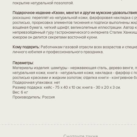
покрытие натуральной позолотой.
Подарочное издание «Казан, мангал и другие мужские удовольствия
роскошно: переплёт из натуральной кожи, фарфоровая накладка с р
росписью, прорисовка элементов тиснения и подписи выполнены жи
вощёная бумага, четкий шрифт, великолепные иллюстрации. Автор к
непревзойдённый гуру гастрономического интернета Сталик Ханкиши
юмором он делится секретами восточной кухни.
Кому подарить:
Работникам газовой отрасли всех возрастов и специ
личного юбилея и профессионального праздника.
Параметры:
Материалы изделия: шампуры - нержавеющая сталь, дерево венге, ла
натуральная кожа; книга - натуральная кожа; накладка - фарфор с 
росписью красками и жидким золотом; отделка книги - конгревное б
Подарочная упаковка: нет
Размер подарка: кейс - 75 х 40 х 10 см; книга - 30 х 20 х 3 см.
Вес: 6 кг
Производитель: Россия
Смотрите также