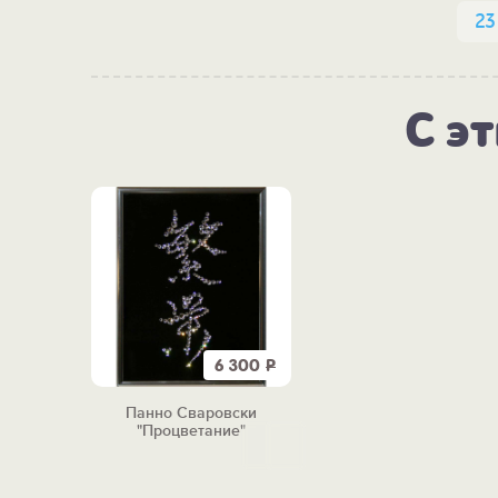
23
С э
6 300
Р
Панно Сваровски
"Процветание"