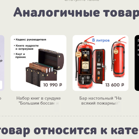
Аналогичные това
10 990
Р
13 600
Р
о
Набор книг в сундуке
Бар настольный "На
"Большим боссам и
всякий пожарный"
маленьким"
товар относится к кат