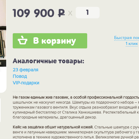
x
109 900
P
Быстрая по
В корзину
1 клик
Аналогичные товары:
23 февраля
Повод
VIP-подарки
Не газом единым жив газовик, а особой профессиональной гордост
шашлычок не наскучит никогда. Шампуры из подарочного набора – 
труженикам газового вентиля. Вкус отдыха разнообразит входящий 
кулинарный бестселлер от Сталика Ханкишиева. Респектабельный ке
благородные материалы, драгоценный декор.
Кейс на защёлке обшит натуральной кожей.
Стальные шампура с руч
венге и латунным навершием: миниатюрная скульптура рабочего у г
исполнена в технике художественного литья. Великолепие ручной р