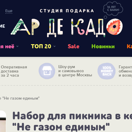
Еще
СТУДИЯ ПОДАРКА
ИЕ
я неё
ТОП 20
Sale
Новинки
К
Шоу-рум
Оперативная
Гаран
и самовывоз
доставка
обмен
в центре Москвы
за 2 часа
и возв
е "Не газом единым"
Набор для пикника в к
"Не газом единым"