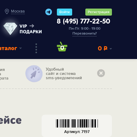
Москва
Войти
Регистрация
8 (495) 777-22-50
VIP
Пн-Пт: 9:00 - 19:00
ПОДАРКИ
Перезвонить?
аталог
0
0
Р
Удобный
тия
сайт и система
а
sms-уведомлений
рата
ейсе
Артикул: 7197