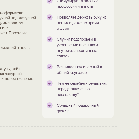
Стимулирует любовь к
профессии и аппетит
»
оформлено
Позволяет держать руку на
учной подглазурной
дким золотом,
вентиле даже во время
ниги –
отдыха
ев. Просто и с
Служит подспорьем в
укреплении внешних и
ализаций в честь
внутрикорпоративных
связей
Развивает кулинарный и
тунь; кейс -
общий кругозор
подглазурной
линтовое тиснение.
Чем не семейная реликвия,
передающаяся по
наследству?
Солидный подарочный
футляр