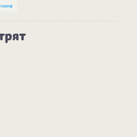
чине
трят