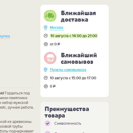
Ближайшая
доставка
Москва
10 августа с 14:00 до 21:00
купка
от 0
Р
Ближайший
самовывоз
Пункты самовывоза
10 августа с 15:00 до 17:00
0
Р
ью!
Гордиться под
мини-памятники
в набор мужской
йс, ручная работа,
Преимущества
товара
кой из древесины
Символичность
азовой трубы
аботы подчеркивает