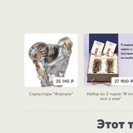
3 790
Р
25 140
Р
27 900
Р
витация"
Скульптура "Фортуна"
Набор из 2 чарок "И эт
всё о нем"
Этот 