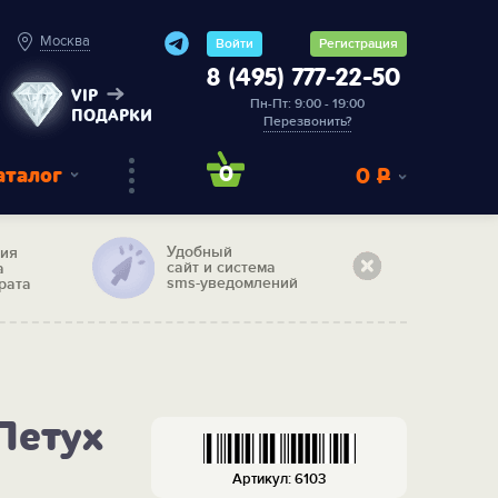
Москва
Войти
Регистрация
8 (495) 777-22-50
VIP
Пн-Пт: 9:00 - 19:00
ПОДАРКИ
Перезвонить?
аталог
0
0
Р
Удобный
тия
сайт и система
а
sms-уведомлений
рата
Петух
Артикул: 6103