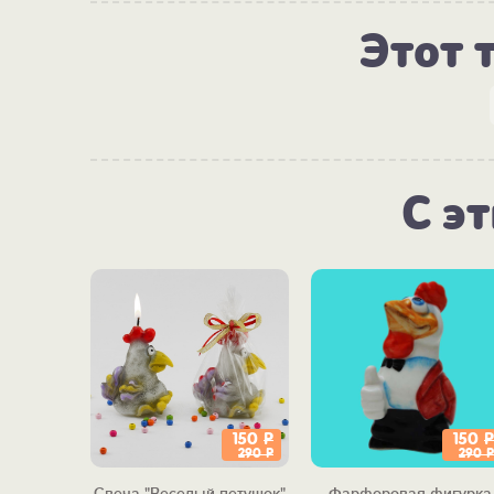
Этот 
С э
150
Р
150
Р
290
Р
290
Р
Свеча "Веселый петушок"
Фарфоровая фигурка