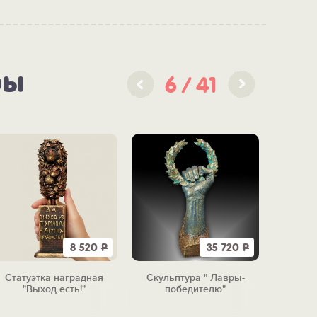
ры
6
41
8 520
Р
35 720
Р
Статуэтка наградная
Скульптура " Лавры-
Цветок "
"Выход есть!"
победителю"