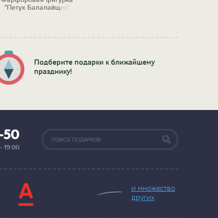
"Петух Балалайщик"
Подберите подарки к ближайшему
празднику!
2-50
— 19:00
и множество
других