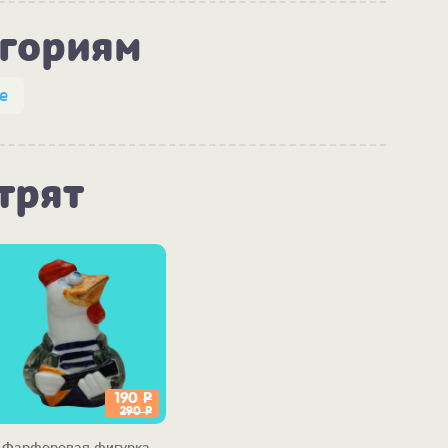
егориям
е
трят
190
Р
290
Р
Фарфоровая фигурка