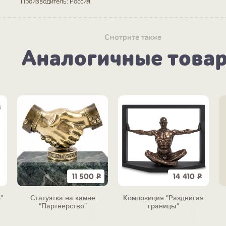
Производитель: Россия
Смотрите также
Аналогичные това
11 500
Р
14 410
Р
"
Статуэтка на камне
Композиция "Раздвигая
"Партнерство"
границы"