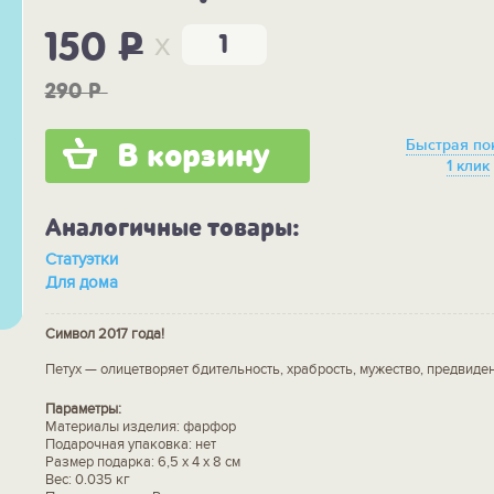
x
150
P
290
P
Быстрая по
В корзину
1 клик
Аналогичные товары:
Статуэтки
Для дома
Символ 2017 года!
Петух — олицетворяет бдительность, храбрость, мужество, предвиден
Параметры:
Материалы изделия: фарфор
Подарочная упаковка: нет
Размер подарка: 6,5 х 4 х 8 см
Вес: 0.035 кг