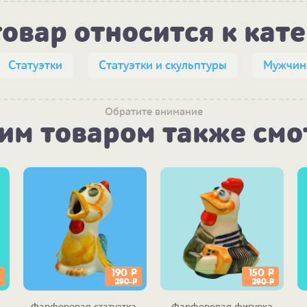
товар относится к кат
Статуэтки
Статуэтки и скульптуры
Мужчин
Обратите внимание
тим товаром также смо
190
Р
150
Р
290
Р
290
Р
Фарфоровая статуэтка-
Фарфоровая фигурка