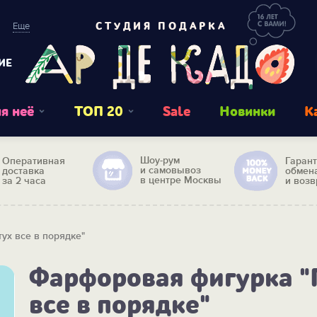
Еще
СТУДИЯ ПОДАРКА
ИЕ
я неё
ТОП 20
Sale
Новинки
К
Шоу-рум
Оперативная
Гаран
и самовывоз
доставка
обмен
в центре Москвы
за 2 часа
и возв
ух все в порядке"
Фарфоровая фигурка "
все в порядке"