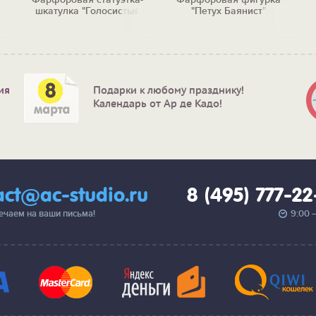
шкатулка "Голосистый
"Петух Баянист"
Цыпа"
ия
Подарки к любому празднику!
Календарь от Ар де Кадо!
act@ac-studio.ru
8 (495) 777-2
вечаем на ваши письма!
9:00 