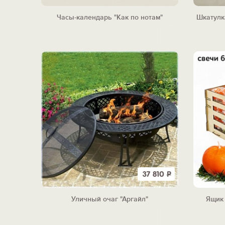
Часы-календарь "Как по нотам"
Шкатулк
37 810
Р
Уличный очаг "Аргайл"
Ящик