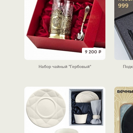
9 200
Р
Набор чайный "Гербовый"
Подк