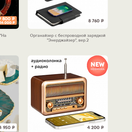
9 800
Р
8 760
Р
14 000
Р
"На
Органайзер с беспроводной зарядкой
"Энерджайзер", вер.2
4 950
Р
4 200
Р