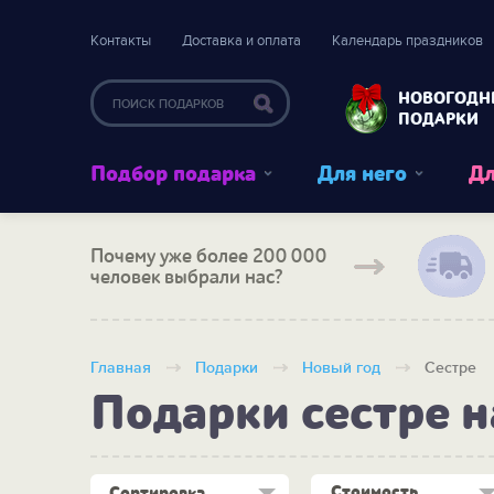
Контакты
Доставка и оплата
Календарь праздников
НОВОГОДН
ПОДАРКИ
Подбор подарка
Для него
Дл
Почему уже более 200 000
человек выбрали нас?
Главная
Подарки
Новый год
Сестре
Подарки сестре н
Стоимость
Сортировка