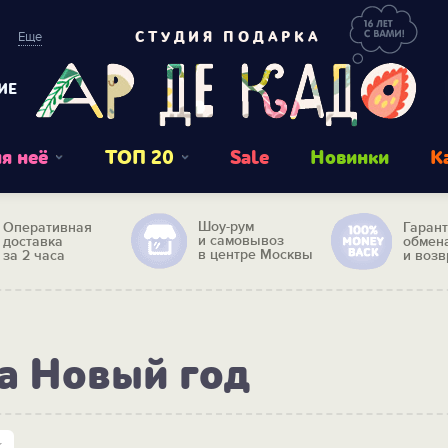
Еще
СТУДИЯ ПОДАРКА
ИЕ
я неё
ТОП 20
Sale
Новинки
К
Шоу-рум
Оперативная
Гаран
и самовывоз
доставка
обмен
в центре Москвы
за 2 часа
и возв
а Новый год