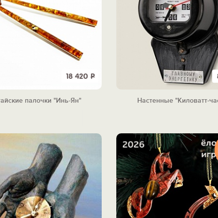
18 420
Р
тайские палочки "Инь-Ян"
Настенные "Киловатт-ча