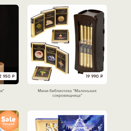
2 950
Р
19 990
Р
к"
Мини-библиотека "Маленькая
сокровищница"