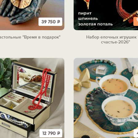
39 750
Р
астольные "Время в подарок"
Набор елочных игрушек 
счастье-2026"
12 790
Р