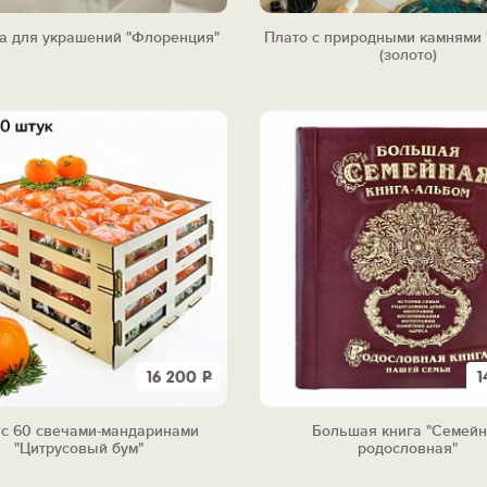
а для украшений "Флоренция"
Плато с природными камнями 
(золото)
16 200
Р
1
 с 60 свечами-мандаринами
Большая книга "Семей
"Цитрусовый бум"
родословная"