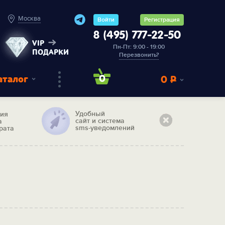
Москва
Войти
Регистрация
8 (495) 777-22-50
VIP
Пн-Пт: 9:00 - 19:00
ПОДАРКИ
Перезвонить?
аталог
0
0
Р
Удобный
тия
сайт и система
а
sms-уведомлений
рата