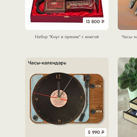
13 800
Р
Набор "Кнут и пряник" с книгой
Часы н
5 990
Р