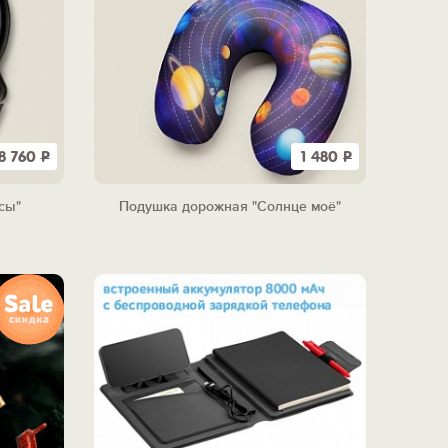
8 760
Р
1 480
Р
сы"
Подушка дорожная "Солнце моё"