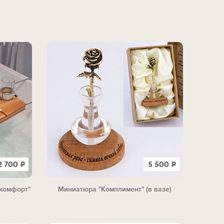
2 700
Р
5 500
Р
 комфорт"
Миниатюра "Комплимент" (в вазе)