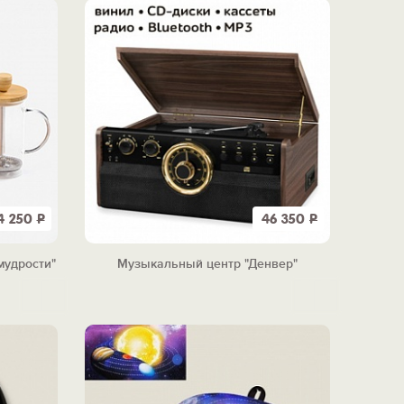
4 250
Р
46 350
Р
мудрости"
Музыкальный центр "Денвер"