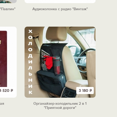
"Павлин"
Аудиоколонка с радио "Винтаж"
4 520
Р
3 180
Р
ная
Органайзер-холодильник 2 в 1
"Приятной дороги"