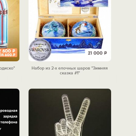
2 600
Р
21 000
Р
14 600
Р
одиско"
Набор из 2-х елочных шаров "Зимняя
сказка #1"