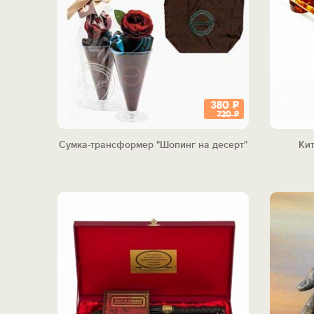
380
Р
720
Р
Сумка-трансформер "Шопинг на десерт"
Ки