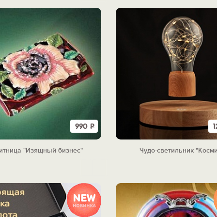
990
Р
1
итница "Изящный бизнес"
Чудо-светильник "Косми