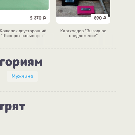
5 370
Р
890
Р
Кошелек двусторонний
Картхолдер "Выгодное
Кошеле
"Шиворот-навыворот"
предложение"
"С
егориям
Мужчине
трят