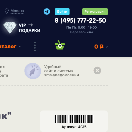
Москва
Войти
Регистрация
8 (495) 777-22-50
VIP
Пн-Пт: 9:00 - 19:00
ПОДАРКИ
Перезвонить?
аталог
0
0
Р
Удобный
тия
сайт и система
а
sms-уведомлений
рата
к"
Артикул: 4615