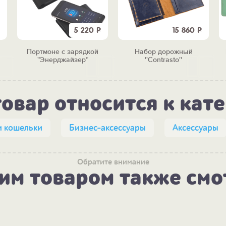
5 220
Р
15 860
Р
Портмоне c зарядкой
Набор дорожный
в
"Энерджайзер"
''Contrasto''
товар относится к кат
и кошельки
Бизнес-аксессуары
Аксессуары
Обратите внимание
тим товаром также смо