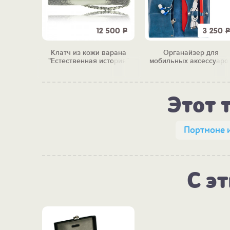
2 120
Р
12 500
Р
3 250
Р
щитой
Клатч из кожи варана
Органайзер для
т "Гард"
"Естественная история"
мобильных аксессуаро
"Вольт"
Этот 
Портмоне 
С э