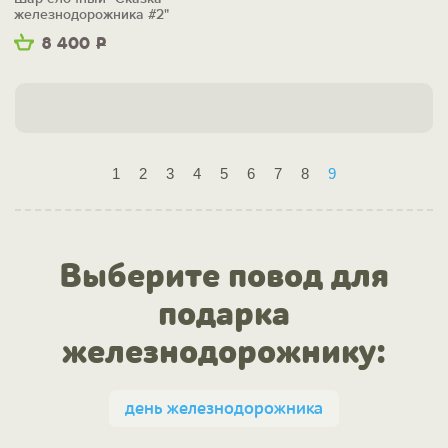
железнодорожника #2"
8 400
Р
1
2
3
4
5
6
7
8
9
Выберите повод для
подарка
железнодорожнику:
день железнодорожника