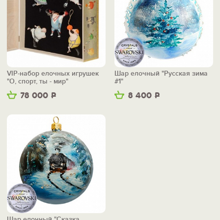
VIP-набор елочных игрушек
Шар елочный "Русская зима
"О, спорт, ты - мир"
#1"
78 000
Р
8 400
Р
Шар елочный "Сказка