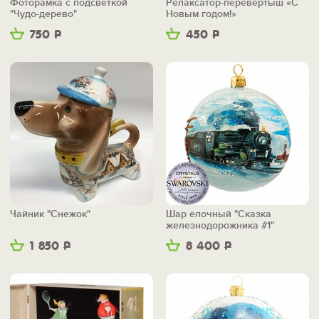
Фоторамка с подсветкой
Релаксатор-перевертыш «С
"Чудо-дерево"
Новым годом!»
750
Р
450
Р
Чайник "Снежок"
Шар елочный "Сказка
железнодорожника #1"
1 850
Р
8 400
Р