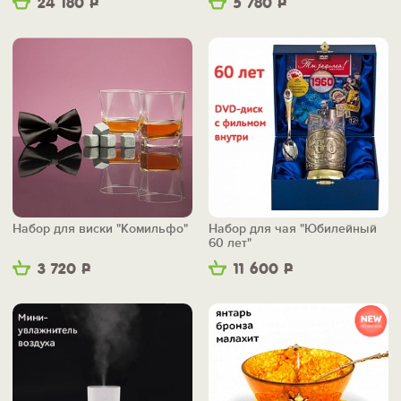
24 180
Р
5 780
Р
Набор для виски "Комильфо"
Набор для чая "Юбилейный
60 лет"
3 720
Р
11 600
Р