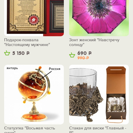
Подарок-похвала
Зонт женский "Навстречу
"Настоящему мужчине"
солнцу"
5 150
Р
690
Р
990
Р
Статуэтка "Восьмая часть
Стакан для виски "Главный -
суши"
Я"