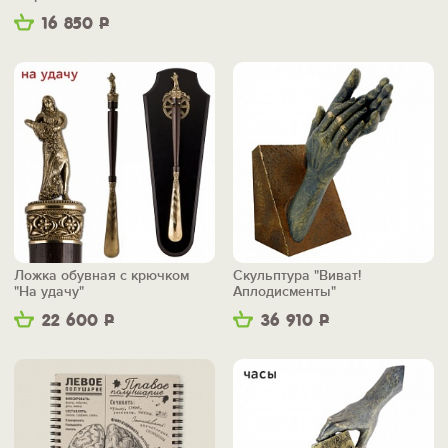
16 850
Р
Ложка обувная с крючком
Скульптура "Виват!
"На удачу"
Аплодисменты"
22 600
Р
36 910
Р