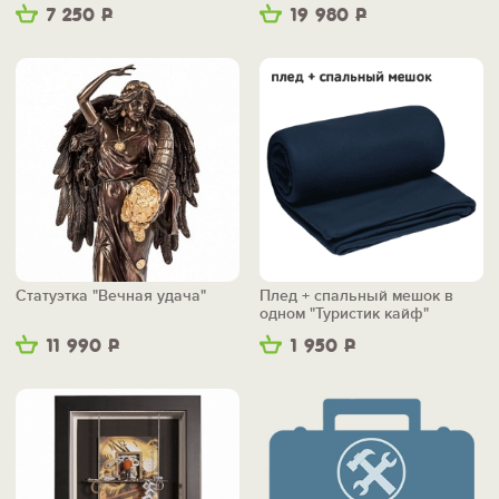
7 250
Р
19 980
Р
Статуэтка "Вечная удача"
Плед + спальный мешок в
одном "Туристик кайф"
11 990
Р
1 950
Р