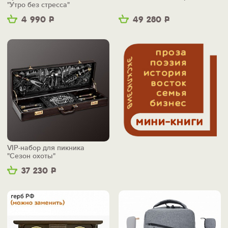
"Утро без стресса"
4 990
Р
49 280
Р
VIP-набор для пикника
"Сезон охоты"
37 230
Р