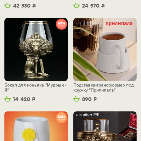
42 530
Р
24 970
Р
Бокал для коньяка "Мудрый -
Подставка-трансформер под
Я"
кружку "Прилипала"
14 420
Р
890
Р