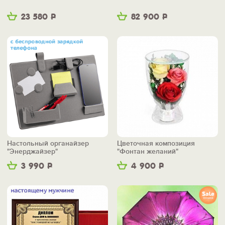
23 580
Р
82 900
Р
Настольный органайзер
Цветочная композиция
"Энерджайзер"
"Фонтан желаний"
3 990
Р
4 900
Р