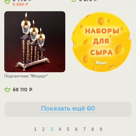
5 200
Р
Подсвечник "Моцарт"
68 110
Р
Показать ещё 60
1
2
3
4
5
6
7
8
9