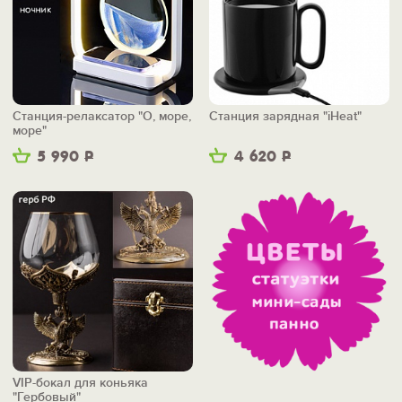
Станция-релаксатор "О, море,
Станция зарядная "iHeat"
море"
5 990
Р
4 620
Р
VIP-бокал для коньяка
"Гербовый"