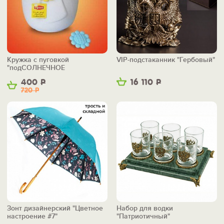
Кружка с пуговкой
VIP-подстаканник "Гербовый"
"подСОЛНЕЧНОЕ
НАСТРОЕНИЕ"
400
Р
16 110
Р
720
Р
Зонт дизайнерский "Цветное
Набор для водки
настроение #7"
"Патриотичный"