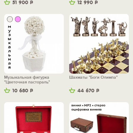
51 900
Р
12 990
Р
Музыкальная фигурка
Шахматы "Боги Олимпа"
"Цветочная пастораль"
10 680
Р
44 670
Р