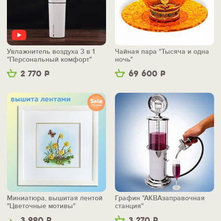
Увлажнитель воздуха 3 в 1
Чайная пара "Тысяча и одна
"Персональный комфорт"
ночь"
2 770
Р
69 600
Р
Миниатюра, вышитая лентой
Графин "АКВАзаправочная
"Цветочные мотивы"
станция"
3 990
Р
3 270
Р