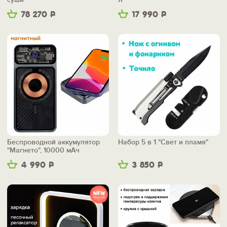
78 270
Р
17 990
Р
Беспроводной аккумулятор
Набор 5 в 1 "Свет и пламя"
"Магнето", 10000 мАч
4 990
Р
3 850
Р