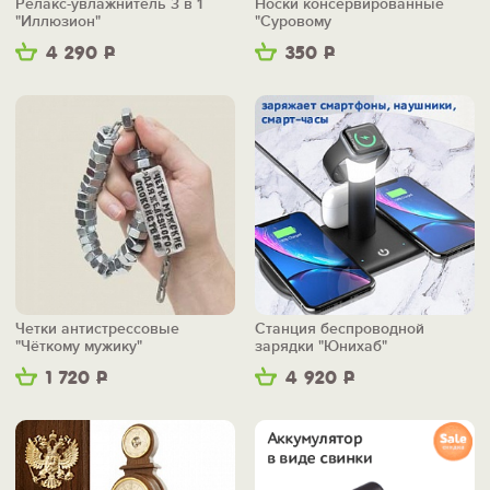
Релакс-увлажнитель 3 в 1
Носки консервированные
"Иллюзион"
"Суровому
железнодорожнику"
4 290
Р
350
Р
Четки антистрессовые
Станция беспроводной
"Чёткому мужику"
зарядки "Юнихаб"
1 720
Р
4 920
Р