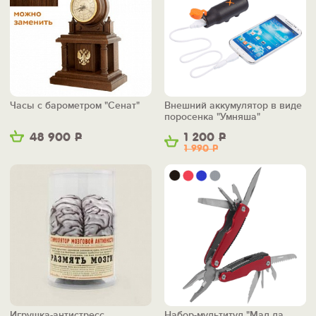
Часы с барометром "Сенат"
Внешний аккумулятор в виде
поросенка "Умняша"
48 900
Р
1 200
Р
1 990
Р
Игрушка-антистресс
Набор-мультитул "Мал да