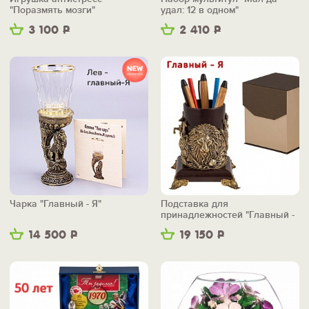
"Поразмять мозги"
удал: 12 в одном"
3 100
Р
2 410
Р
Чарка "Главный - Я"
Подставка для
принадлежностей "Главный -
Я"
14 500
Р
19 150
Р