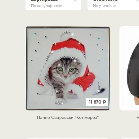
Не уточнили
По популярности
11 870
Р
Панно Сваровски "Кот-мороз"
Н