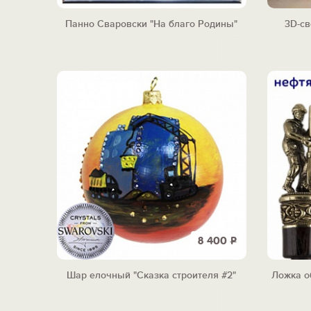
Панно Сваровски "На благо Родины"
3D-св
8 400
Р
Шар елочный "Сказка строителя #2"
Ложка о