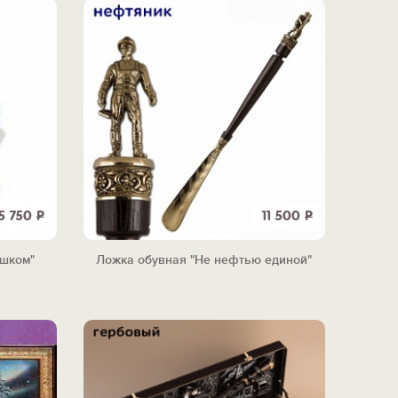
5 750
Р
11 500
Р
ешком"
Ложка обувная "Не нефтью единой"