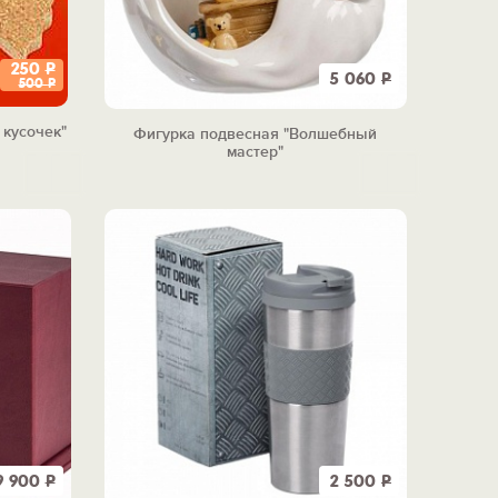
250
Р
5 060
Р
500
Р
 кусочек"
Фигурка подвесная "Волшебный
мастер"
9 900
Р
2 500
Р