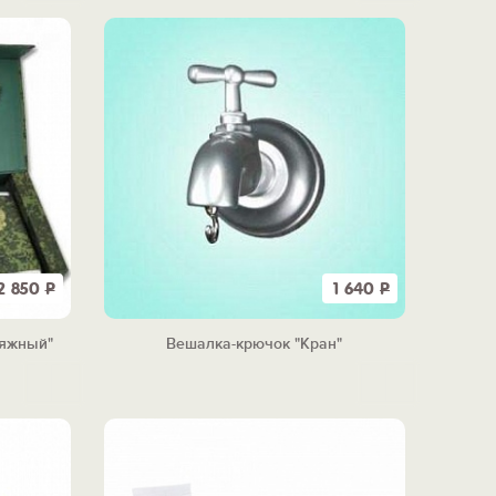
2 850
Р
1 640
Р
яжный"
Вешалка-крючок "Кран"