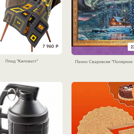
7 960
Р
2
Плед "Киловатт"
Панно Сваровски "Полярное 