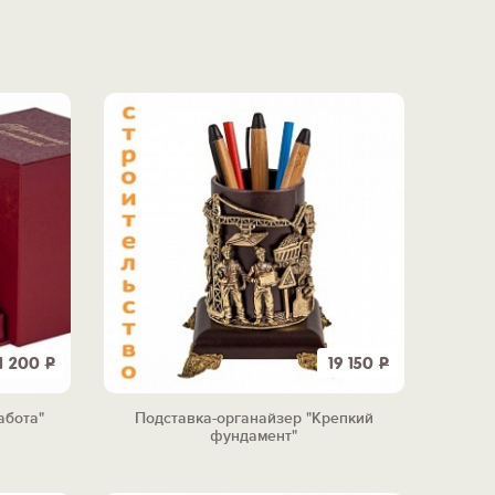
1 200
Р
19 150
Р
абота"
Подставка-органайзер "Крепкий
фундамент"