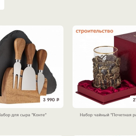
3 990
Р
2
абор для сыра "Конте"
Набор чайный "Почетная р