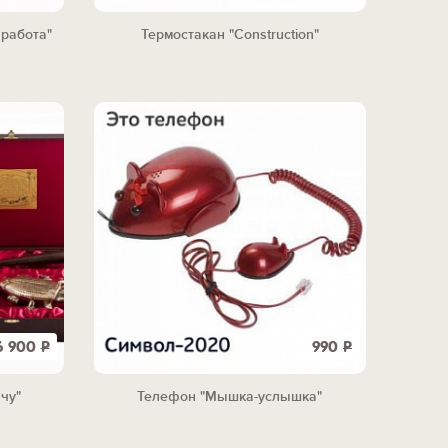
 работа"
Термостакан "Construction"
6 900
Р
990
Р
чу"
Телефон "Мышка-услышка"