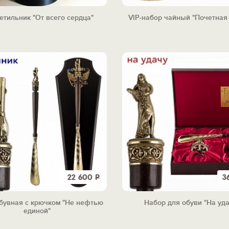
етильник "От всего сердца"
VIP-набор чайный "Почетная
22 600
Р
3
бувная с крючком "Не нефтью
Набор для обуви "На уда
единой"