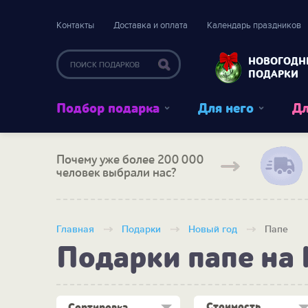
Контакты
Доставка и оплата
Календарь праздников
НОВОГОДН
ПОДАРКИ
Подбор подарка
Для него
Дл
Почему уже более 200 000
человек выбрали нас?
Главная
Подарки
Новый год
Папе
Подарки папе на
Стоимость
Сортировка