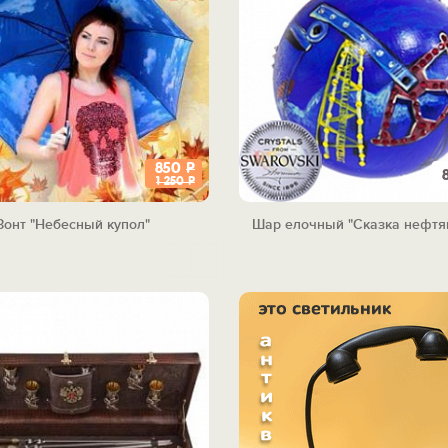
850
Р
1 250
Р
Зонт "Небесный купол"
Шар елочный "Сказка нефтян