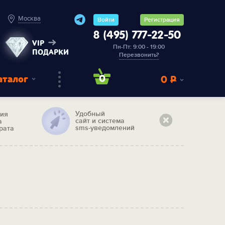
Москва
Войти
Регистрация
8 (495) 777-22-50
VIP
Пн-Пт: 9:00 - 19:00
ПОДАРКИ
Перезвонить?
аталог
0
0
Р
Удобный
тия
сайт и система
а
sms-уведомлений
рата