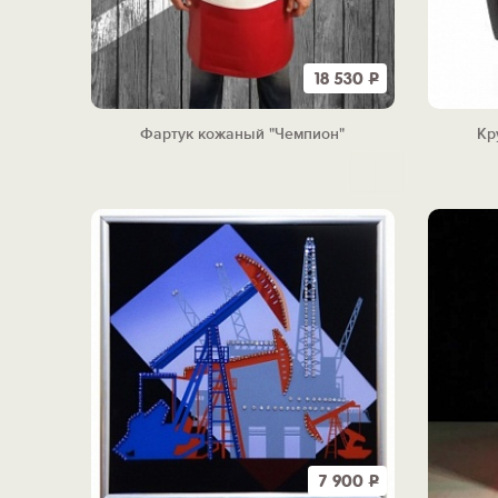
18 530
Р
Фартук кожаный "Чемпион"
Кр
7 900
Р