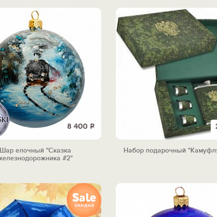
8 400
Р
Шар елочный "Сказка
Набор подарочный "Камуфл
железнодорожника #2"