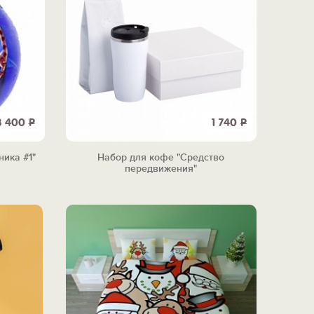
8 400
Р
1 740
Р
ика #1"
Набор для кофе "Средство
передвижения"