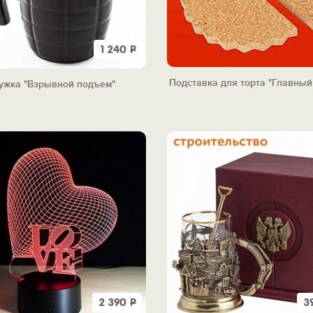
1 240
Р
Подставка для торта "Главный
ужка "Взрывной подъем"
2 390
Р
3