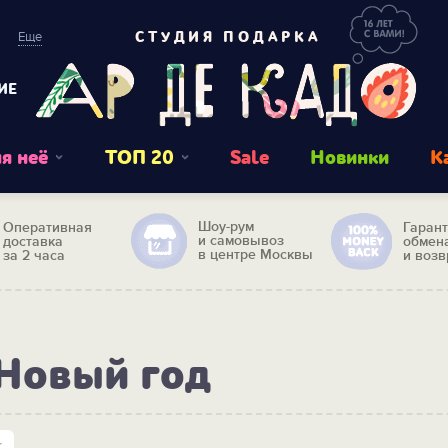
Еще
СТУДИЯ ПОДАРКА
ИЕ
я неё
ТОП 20
Sale
Новинки
К
Шоу-рум
Оперативная
Гаран
и самовывоз
доставка
обмен
в центре Москвы
за 2 часа
и возв
 Новый год