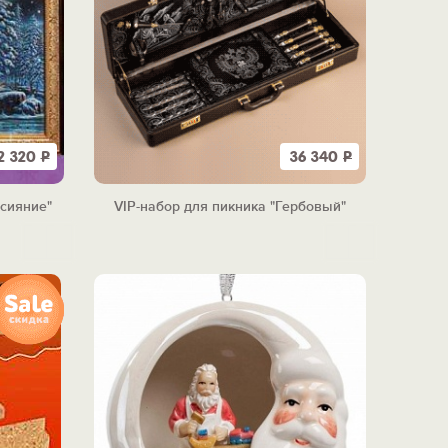
2 320
Р
36 340
Р
сияние"
VIP-набор для пикника "Гербовый"