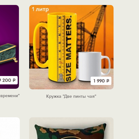
9 200
Р
1 990
Р
 времени"
Кружка "Две пинты чая"