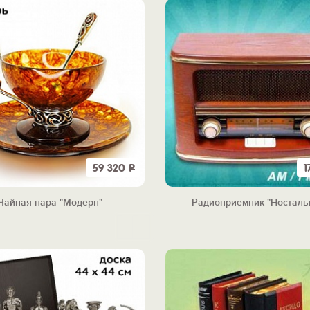
59 320
Р
1
Чайная пара "Модерн"
Радиоприемник "Носталь