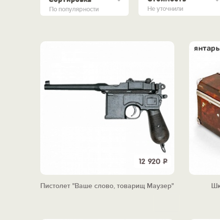
Не уточнили
По популярности
12 920
Р
Пистолет "Ваше слово, товарищ Маузер"
Шк