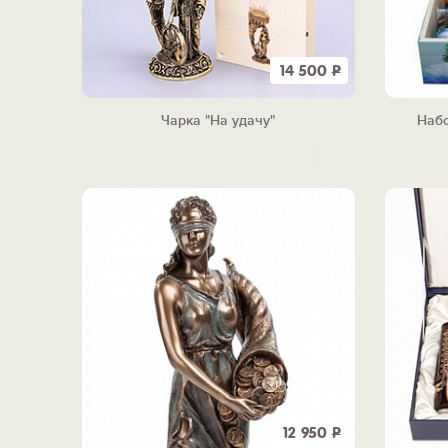
14 500
Р
Чарка "На удачу"
Набо
12 950
Р