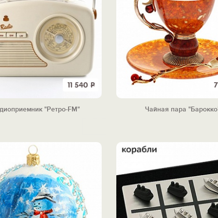
11 540
Р
7
диоприемник "Ретро-FM"
Чайная пара "Барокко