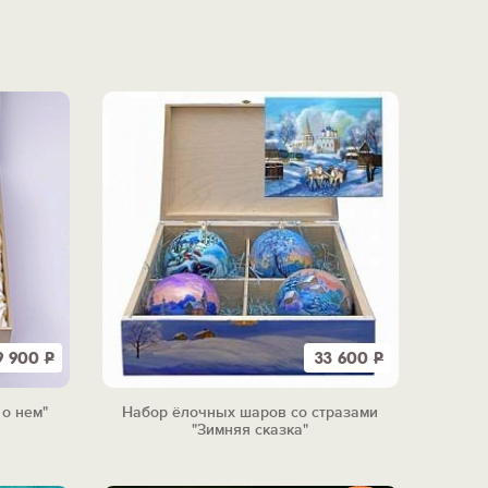
9 900
Р
33 600
Р
 о нем"
Набор ёлочных шаров со стразами
"Зимняя сказка"