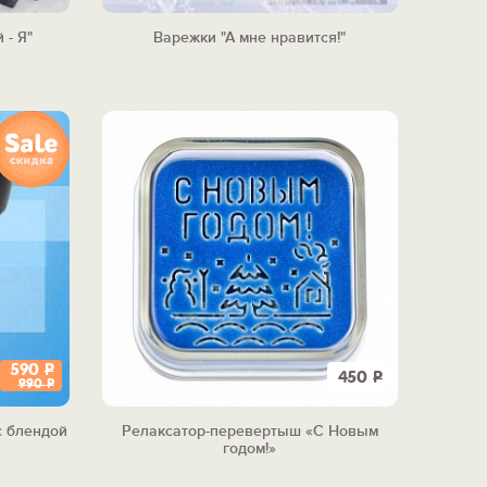
 - Я"
Варежки "А мне нравится!"
590
Р
450
Р
990
Р
с блендой
Релаксатор-перевертыш «С Новым
годом!»