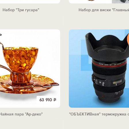
Набор "Три гусара"
Набор для виски "Главный
63 910
Р
Чайная пара "Ар-деко"
"ОБЪЕКТИВная" термокружка 