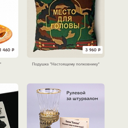
1 460
Р
3 960
Р
"
Подушка "Настоящему полковнику"