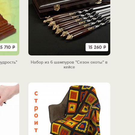
25 710
Р
15 260
Р
удрость"
Набор из 6 шампуров "Сезон охоты" в
кейсе