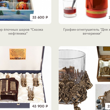
33 600
Р
р ёлочных шаров "Сказка
Графин-огнетушитель "Для 
нефтяника"
вечеринки"
43 900
Р
2