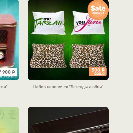
500
Р
7 900
Р
900
Р
гия"
Набор наволочек "Легенды любви"