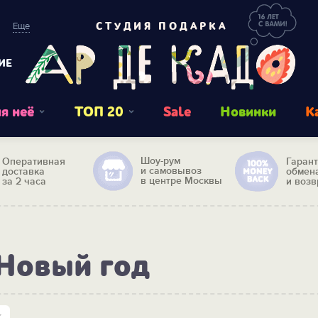
Еще
СТУДИЯ ПОДАРКА
ИЕ
я неё
ТОП 20
Sale
Новинки
К
Шоу-рум
Оперативная
Гаран
и самовывоз
доставка
обмен
в центре Москвы
за 2 часа
и возв
 Новый год