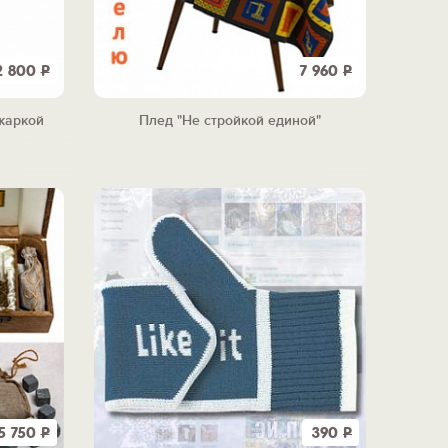
2 800
Р
7 960
Р
жаркой
Плед "Не стройкой единой"
5 750
Р
390
Р