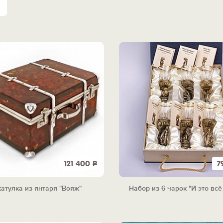
121 400
Р
7
атулка из янтаря "Вояж"
Набор из 6 чарок "И это всё