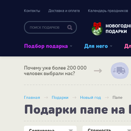
Контакты
Доставка и оплата
Календарь праздников
НОВОГОДН
ПОДАРКИ
Подбор подарка
Для него
Дл
Почему уже более 200 000
человек выбрали нас?
Главная
Подарки
Новый год
Папе
Подарки папе на
Стоимость
Сортировка