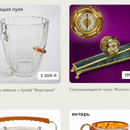
19
2 200
Р
Скатывающиеся часы "Колесо
 пивная с пулей "Фартовая"