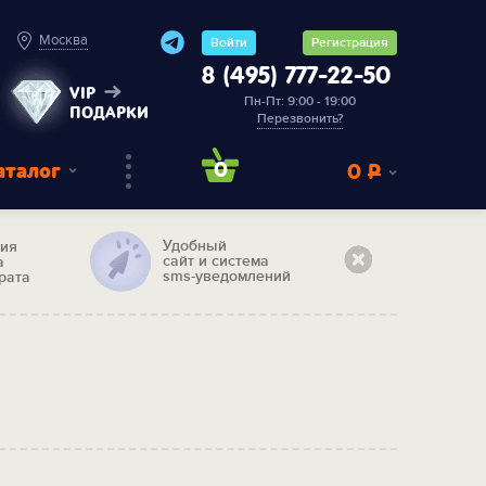
Москва
Войти
Регистрация
8 (495) 777-22-50
VIP
Пн-Пт: 9:00 - 19:00
ПОДАРКИ
Перезвонить?
аталог
0
0
Р
Удобный
тия
сайт и система
а
sms-уведомлений
рата