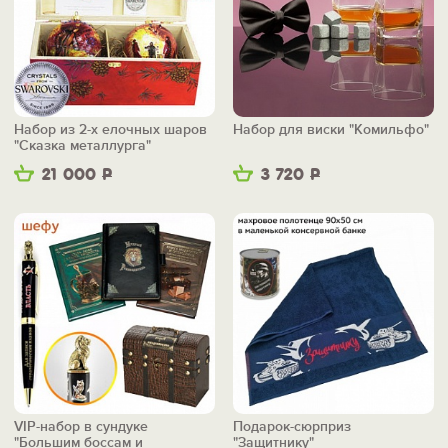
Набор из 2-х елочных шаров
Набор для виски "Комильфо"
"Сказка металлурга"
21 000
Р
3 720
Р
VIP-набор в сундуке
Подарок-сюрприз
"Большим боссам и
"Защитнику"