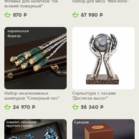
Фляжка для напитков "На
Набор для мяса "Well-done"
всякий пожарный"
870
Р
67 980
Р
Набор эксклюзивных
Скульптура с часами
шампуров "Северный лес"
"Достигая высот"
24 970
Р
56 340
Р