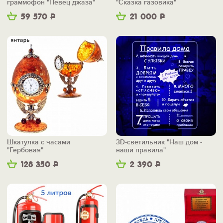
граммофон "Певец джаза"
"Сказка газовика"
59 570
Р
21 000
Р
Шкатулка с часами
3D-светильник "Наш дом -
"Гербовая"
наши правила"
128 350
Р
2 390
Р