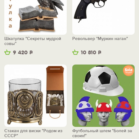
Шкатулка "Секреты мудрой
Револьвер "Муркин наган"
совы"
9 420
Р
10 810
Р
Стакан для виски "Родом из
Футбольный шлем "Болей за
СССР"
своих!"