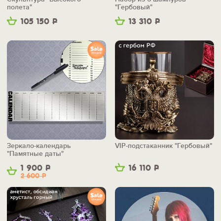
полета"
"Гербовый"
105 150
Р
13 310
Р
Зеркало-календарь
VIP-подстаканник "Гербовый"
"Памятные даты"
1 900
Р
16 110
Р
2 600
Р