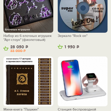
Набор из 6 елочных игрушек
Зеркало "Rock on"
"Арт-стоун" (фиолетовый)
28 050
Р
1 950
Р
33 000
Р
Мини-книга "Пушкин"
Станция беспроводной