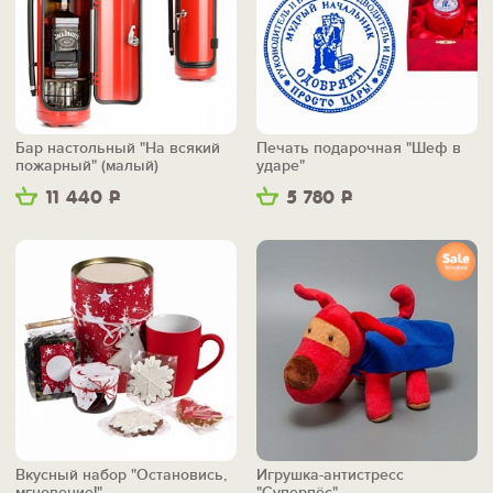
Бар настольный "На всякий
Печать подарочная "Шеф в
пожарный" (малый)
ударе"
11 440
Р
5 780
Р
Вкусный набор "Остановись,
Игрушка-антистресс
мгновение!"
"Суперпёс"