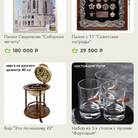
Панно Сваровски "Соборная
Панно с ТТ "Советские
мечеть"
награды"
180 000
Р
29 500
Р
Бар "Это по-нашему #2"
Набор из 3-х стопок с пулями
"Фартовый"