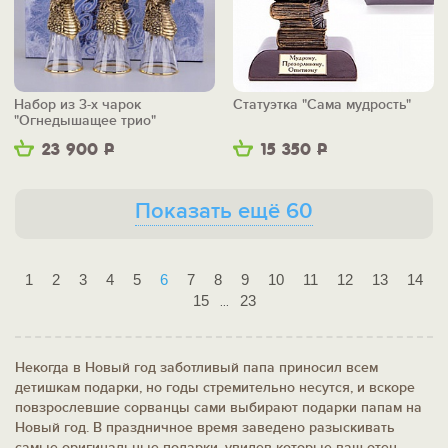
Набор из 3-х чарок
Статуэтка "Сама мудрость"
"Огнедышащее трио"
23 900
Р
15 350
Р
Показать ещё 60
1
2
3
4
5
6
7
8
9
10
11
12
13
14
15
23
...
Некогда в Новый год заботливый папа приносил всем
детишкам подарки, но годы стремительно несутся, и вскоре
повзрослевшие сорванцы сами выбирают подарки папам на
Новый год. В праздничное время заведено разыскивать
самые оригинальные подарки, увидев которые ваш отец