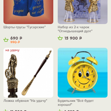
Шорты-трусы "Гусарские"
Набор из 2-х чарок
"Огнедышащий дуэт"
690
Р
15 900
Р
990
Р
Ложка обувная "На удачу"
Будильник "Всё будет
хорошо!"