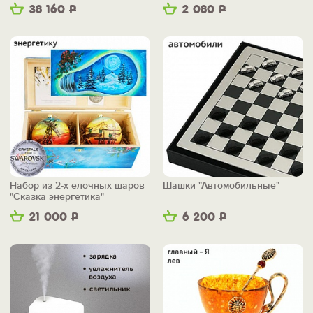
38 160
Р
2 080
Р
Набор из 2-х елочных шаров
Шашки "Автомобильные"
"Сказка энергетика"
21 000
Р
6 200
Р