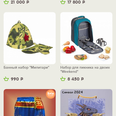
21 000
Р
17 800
Р
Банный набор "Милитари"
Набор для пикника на двоих
"Weekend"
990
Р
8 450
Р