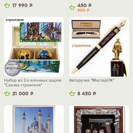
17 990
Р
450
Р
800
Р
Набор из 2-х елочных шаров
Авторучка "МастерОК"
"Сказка строителя"
21 000
Р
8 450
Р