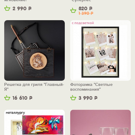
2 990
Р
820
Р
1 390
Р
Решетка для гриля "Главный-
Фоторамка "Светлые
Я"
воспоминания"
16 610
Р
3 990
Р