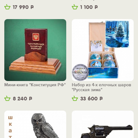
маленьким"
17 990
Р
1 100
Р
Мини-книга "Конституция РФ"
Набор из 4-х елочных шаров
"Русская зима"
8 240
Р
33 600
Р