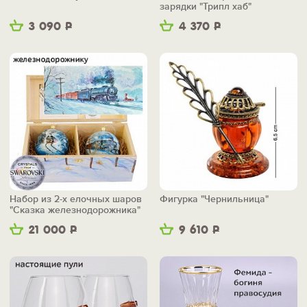
зарядки "Трипл хаб"
3 090
Р
4 370
Р
Набор из 2-х елочных шаров
Фигурка "Чернильница"
"Сказка железнодорожника"
21 000
Р
9 610
Р