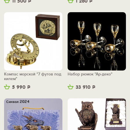
11 500
Р
1 280
Р
Компас морской "7 футов под
Набор рюмок "Ар-деко"
килем"
5 990
Р
33 910
Р