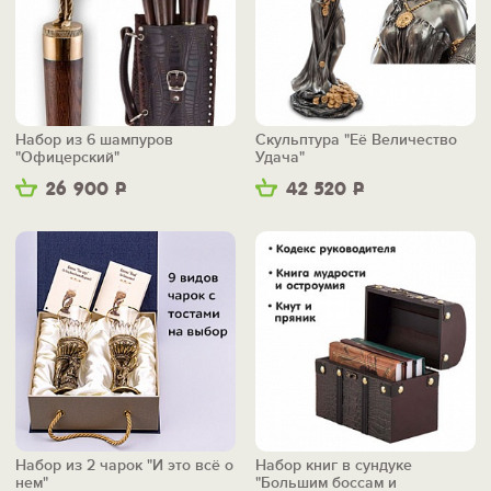
Набор из 6 шампуров
Скульптура "Её Величество
"Офицерский"
Удача"
26 900
Р
42 520
Р
Набор из 2 чарок "И это всё о
Набор книг в сундуке
нем"
"Большим боссам и