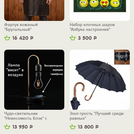
Фартук кожаный
Набор елочных шаров
"Брутальный"
"Азбука настроения"
16 420
Р
3 500
Р
Чудо-светильник
Зонт-трость "Лучший среди
"Невесомость Блэк" с
равных"
беспроводной зарядкой
13 950
Р
13 800
Р