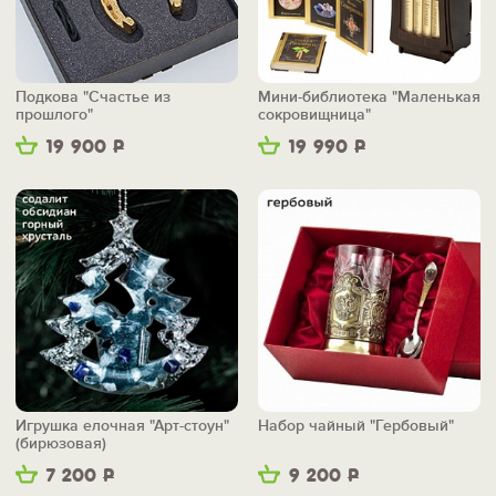
Подкова "Счастье из
Мини-библиотека "Маленькая
прошлого"
сокровищница"
19 900
Р
19 990
Р
Игрушка елочная "Арт-стоун"
Набор чайный "Гербовый"
(бирюзовая)
7 200
Р
9 200
Р