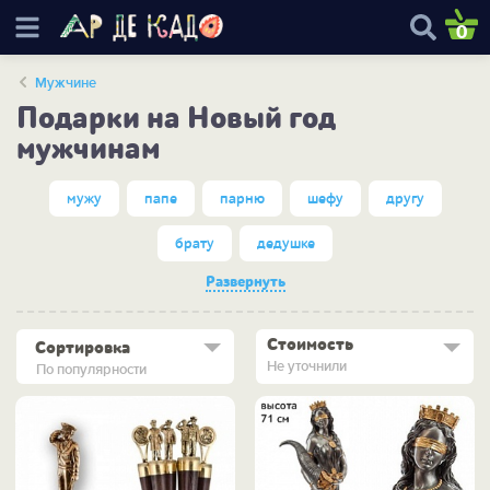
0
Мужчине
Подарки на Новый год
мужчинам
мужу
папе
парню
шефу
другу
брату
дедушке
Развернуть
Стоимость
Сортировка
Не уточнили
По популярности