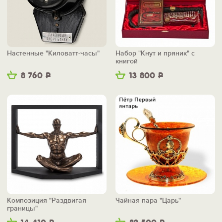
Настенные "Киловатт-часы"
Набор "Кнут и пряник" с
книгой
8 760
Р
13 800
Р
Композиция "Раздвигая
Чайная пара "Царь"
границы"