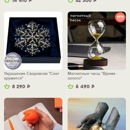
14 410
Р
82 500
Р
Украшение Сваровски "Снег
Магнитные часы "Время -
кружится"
золото"
8 290
Р
6 490
Р