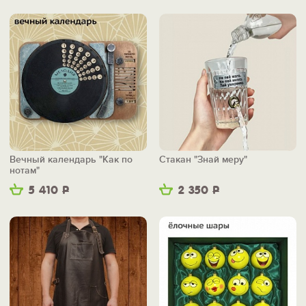
Вечный календарь "Как по
Стакан "Знай меру"
нотам"
5 410
Р
2 350
Р