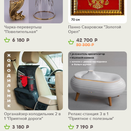
Чарка-перевертыш
Панно Сваровски "Золотой
"Повелительная"
Орел"
6 180
Р
42 700
Р
50 300
Р
Органайзер-холодильник 2 в
Релакс-станция 3 в 1
1 "Приятной дороги"
"Приятное с полезным"
3 180
Р
7 190
Р