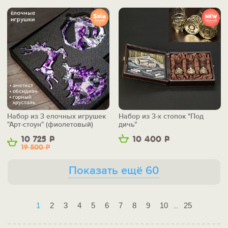
Набор из 3 елочных игрушек
Набор из 3-х стопок "Под
"Арт-стоун" (фиолетовый)
дичь"
10 725
Р
10 400
Р
19 500
Р
Показать ещё 60
1
2
3
4
5
6
7
8
9
10
25
...