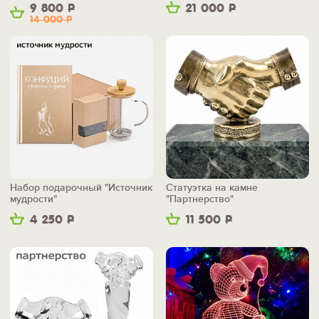
9 800
Р
21 000
Р
14 000
Р
Набор подарочный "Источник
Статуэтка на камне
мудрости"
"Партнерство"
4 250
Р
11 500
Р