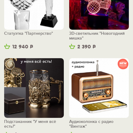
Статуэтка "Партнерство"
3D-светильник "Новогодний
мишка"
12 940
Р
2 390
Р
Подстаканник "У меня всё
Аудиоколонка с радио
есть!"
"Винтаж"