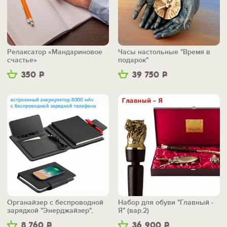
Релаксатор «Мандариновое
Часы настольные "Время в
счастье»
подарок"
350
Р
39 750
Р
Органайзер с беспроводной
Набор для обуви "Главный -
зарядкой "Энерджайзер",
Я" (вар.2)
вер.2
8 760
Р
36 900
Р