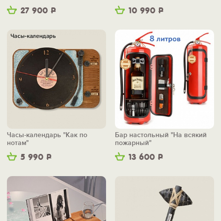
маленьким"
27 900
Р
10 990
Р
Часы-календарь "Как по
Бар настольный "На всякий
нотам"
пожарный"
5 990
Р
13 600
Р