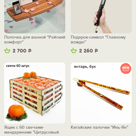
Полочка для ванной "Райский
Подарок-символ "Главному
комфорт"
вождю"
2 700
Р
2 260
Р
Ящик с 60 свечами-
Китайские палочки "Инь-Ян"
мандаринами "Цитрусовый