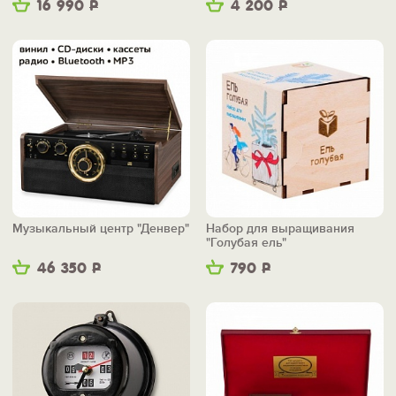
16 990
Р
4 200
Р
Музыкальный центр "Денвер"
Набор для выращивания
"Голубая ель"
46 350
Р
790
Р