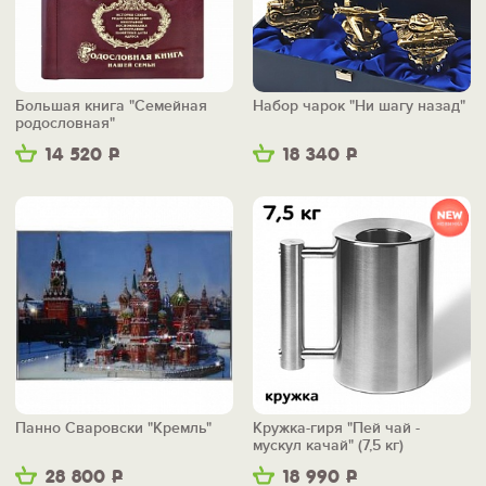
Большая книга "Семейная
Набор чарок "Ни шагу назад"
родословная"
14 520
Р
18 340
Р
Панно Сваровски "Кремль"
Кружка-гиря "Пей чай -
мускул качай" (7,5 кг)
28 800
Р
18 990
Р