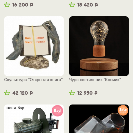
бум"
16 200
Р
18 420
Р
Скульптура "Открытая книга"
Чудо-светильник "Космик"
42 120
Р
12 950
Р