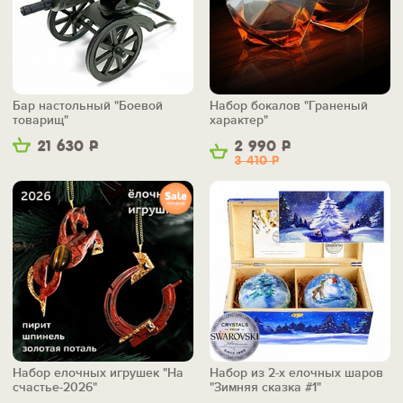
Бар настольный "Боевой
Набор бокалов "Граненый
товарищ"
характер"
21 630
Р
2 990
Р
3 410
Р
Набор елочных игрушек "На
Набор из 2-х елочных шаров
счастье-2026"
"Зимняя сказка #1"